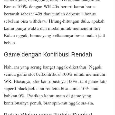
Bonus 100% dengan WR 40x berarti kamu harus
bertaruh sebesar 40x dari jumlah deposit + bonus
sebelum bisa withdraw. Hitung-hitungan dulu, apakah
kamu punya waktu dan modal untuk memenuhi itu?
Kalau nggak, bonus yang keliatannya besar malah jadi
beban.
Game dengan Kontribusi Rendah
Nah, ini yang sering banget nggak diketahui! Nggak
semua game slot berkontribusi 100% untuk memenuhi
WR. Biasanya, slot kontribusinya 100%, tapi game lain
seperti blackjack atau roulette bisa cuma 10% atau
bahkan 0%. Pastikan kamu main di game yang
kontribusinya penuh, biar spin-mu nggak sia-sia.
Batas Waktu yang Terlalu Singkat