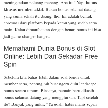
bonus
meningkatkan peluang menang. Apa itu? Yap,
khusus member aktif
. Bukan bonus selamat datang
yang cuma sekali itu doang, lho. Ini adalah bentuk
apresiasi dari platform kepada kamu yang sudah setia
main. Kalau dimanfaatkan dengan benar, bonus ini bisa
jadi game-changer banget.
Memahami Dunia Bonus di Slot
Online: Lebih Dari Sekadar Free
Spin
Sebelum kita bahas lebih dalam soal bonus untuk
member setia, penting nih buat ngerti dulu landscape
bonus secara umum. Biasanya, pemain baru dikasih
bonus selamat datang yang menggiurkan. Tapi setelah
itu? Banyak yang mikir, “Ya udah, habis manis sepah