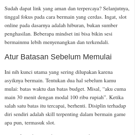
Sudah dapat link yang aman dan terpercaya? Selanjutnya,
tinggal fokus pada cara bermain yang cerdas. Ingat, slot
online pada dasarnya adalah hiburan, bukan sumber
penghasilan. Beberapa mindset ini bisa bikin sesi
bermainmu lebih menyenangkan dan terkendali.
Atur Batasan Sebelum Memulai
Ini nih kunci utama yang sering dilupakan karena
asyiknya bermain. Tentukan dua hal sebelum kamu
mulai: batas waktu dan batas budget. Misal, “aku cuma
main 30 menit dengan modal 100 ribu rupiah”. Ketika
salah satu batas itu tercapai, berhenti. Disiplin terhadap
diri sendiri adalah skill terpenting dalam bermain game
apa pun, termasuk slot.