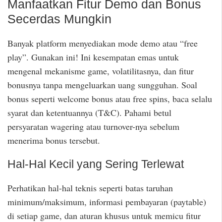
Manfaatkan Fitur Demo dan Bonus
Secerdas Mungkin
Banyak platform menyediakan mode demo atau “free
play”. Gunakan ini! Ini kesempatan emas untuk
mengenal mekanisme game, volatilitasnya, dan fitur
bonusnya tanpa mengeluarkan uang sungguhan. Soal
bonus seperti welcome bonus atau free spins, baca selalu
syarat dan ketentuannya (T&C). Pahami betul
persyaratan wagering atau turnover-nya sebelum
menerima bonus tersebut.
Hal-Hal Kecil yang Sering Terlewat
Perhatikan hal-hal teknis seperti batas taruhan
minimum/maksimum, informasi pembayaran (paytable)
di setiap game, dan aturan khusus untuk memicu fitur