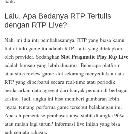
baik.
Lalu, Apa Bedanya RTP Tertulis
dengan RTP Live?
Nah, ini dia inti pembahasannya. RTP yang biasa kamu
liat di info game itu adalah RTP statis yang ditetapkan
Slot Pragmatic Play Rtp Live
oleh provider. Sedangkan
adalah konsep yang lebih dinamis. Beberapa platform
atau situs review game slot sekarang menyediakan data
RTP yang diperbarui secara real-time atau periodik
berdasarkan data agregat dari banyak pemain di berbagai
kasino. Jadi, angka ini bisa memberi gambaran lebih
'nyata' tentang performa game tersebut belakangan ini.
Apakah persentase pembayarannya stabil di angka 96%,
atau malah lagi turun? Informasi live inilah yang bisa
jadi senjata rahasia.