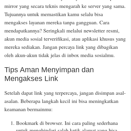
mirror yang secara teknis mengarah ke server yang sama.
Tujuannya untuk memastikan kamu selalu bisa
mengakses layanan mereka tanpa gangguan. Cara
mendapatkannya? Seringkali melalui newsletter resmi,
akun media sosial terverifikasi, atau aplikasi khusus yang
mereka sediakan. Jangan percaya link yang dibagikan
oleh akun-akun tidak jelas di inbox media sosialmu.
Tips Aman Menyimpan dan
Mengakses Link
Setelah dapat link yang terpercaya, jangan disimpan asal-
asalan. Beberapa langkah kecil ini bisa meningkatkan
keamanan bermainmu:
Bookmark di browser. Ini cara paling sederhana
untuk menghindari salah ketik alamat yang bisa