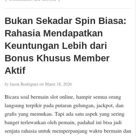
Bukan Sekadar Spin Biasa:
Rahasia Mendapatkan
Keuntungan Lebih dari
Bonus Khusus Member
Aktif
by
Jason Rodriguez
on
Maret 18, 2026
Bicara soal bermain slot online, hampir semua orang
langsung terpikir pada putaran gulungan, jackpot, dan
grafis yang memukau. Tapi ada satu aspek yang sering
banget terlewatkan oleh pemain, padahal ini bisa jadi
senjata rahasia untuk memperpanjang waktu bermain dan