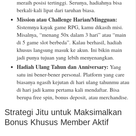
meraih posisi tertinggi. Serunya, hadiahnya bisa
berkali-kali lipat dari taruhan biasa.
Mission atau Challenge Harian/Mingguan:
Sistemnya kayak game RPG, kamu dikasih misi.
Misalnya, “menang 50x dalam 3 hari” atau “main
di 5 game slot berbeda”. Kalau berhasil, hadiah
khusus langsung masuk ke akun. Ini bikin main
jadi punya tujuan yang lebih menyenangkan.
Hadiah Ulang Tahun dan Anniversary:
Yang
satu ini bener-bener personal. Platform yang care
biasanya ngasih kejutan di hari ulang tahunmu atau
di hari jadi kamu pertama kali mendaftar. Bisa
berupa free spin, bonus deposit, atau merchandise.
Strategi Jitu untuk Maksimalkan
Bonus Khusus Member Aktif