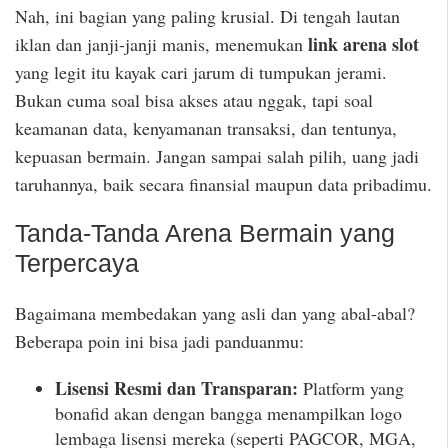
Nah, ini bagian yang paling krusial. Di tengah lautan
link arena slot
iklan dan janji-janji manis, menemukan
yang legit itu kayak cari jarum di tumpukan jerami.
Bukan cuma soal bisa akses atau nggak, tapi soal
keamanan data, kenyamanan transaksi, dan tentunya,
kepuasan bermain. Jangan sampai salah pilih, uang jadi
taruhannya, baik secara finansial maupun data pribadimu.
Tanda-Tanda Arena Bermain yang
Terpercaya
Bagaimana membedakan yang asli dan yang abal-abal?
Beberapa poin ini bisa jadi panduanmu:
Lisensi Resmi dan Transparan:
Platform yang
bonafid akan dengan bangga menampilkan logo
lembaga lisensi mereka (seperti PAGCOR, MGA,