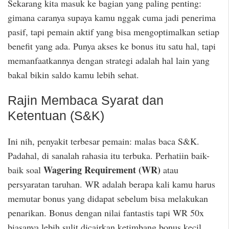
Sekarang kita masuk ke bagian yang paling penting:
gimana caranya supaya kamu nggak cuma jadi penerima
pasif, tapi pemain aktif yang bisa mengoptimalkan setiap
benefit yang ada. Punya akses ke bonus itu satu hal, tapi
memanfaatkannya dengan strategi adalah hal lain yang
bakal bikin saldo kamu lebih sehat.
Rajin Membaca Syarat dan
Ketentuan (S&K)
Ini nih, penyakit terbesar pemain: malas baca S&K.
Padahal, di sanalah rahasia itu terbuka. Perhatiin baik-
Wagering Requirement (WR)
baik soal
atau
persyaratan taruhan. WR adalah berapa kali kamu harus
memutar bonus yang didapat sebelum bisa melakukan
penarikan. Bonus dengan nilai fantastis tapi WR 50x
biasanya lebih sulit dicairkan ketimbang bonus kecil