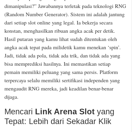
dimanipulasi?” Jawabannya terletak pada teknologi RNG
(Random Number Generator). Sistem ini adalah jantung
dari setiap slot online yang legal. Ia bekerja secara
konstan, menghasilkan ribuan angka acak per detik.
Hasil putaran yang kamu lihat sudah ditentukan oleh
angka acak tepat pada milidetik kamu menekan ‘spin’.
Jadi, tidak ada pola, tidak ada trik, dan tidak ada yang
bisa memprediksi hasilnya. Ini memastikan setiap
pemain memiliki peluang yang sama persis. Platform
terpercaya selalu memiliki sertifikasi independen yang
mengaudit RNG mereka, jadi keadilan benar-benar
dijaga.
Mencari
Link Arena Slot
yang
Tepat: Lebih dari Sekadar Klik