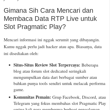
Gimana Sih Cara Mencari dan
Membaca Data RTP Live untuk
Slot Pragmatic Play?
Mencari informasi ini nggak serumit yang dibayangin.
Kamu nggak perlu jadi hacker atau apa. Biasanya, data
ini disediakan oleh:
Situs-Situs Review Slot Terpercaya:
Beberapa
blog atau forum slot dedicated seringkali
mengumpulkan data dari berbagai sumber atau
bahkan punya tools sendiri untuk melacak performa
game.
Komunitas Pemain:
Grup Facebook, Discord, atau
Telegram yang fokus membahas slot Pragmatic Play
sering kali para membernya berbagi pengalaman