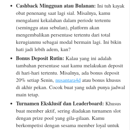
Cashback Mingguan atau Bulanan:
Ini tuh kayak
obat penenang saat lagi sial. Misalnya, kamu
mengalami kekalahan dalam periode tertentu
(seminggu atau sebulan), platform akan
mengembalikan persentase tertentu dari total
kerugianmu sebagai modal bermain lagi. Ini bikin
hati jadi lebih adem, kan?
Bonus Deposit Rutin:
Kalau yang ini adalah
tambahan persentase saat kamu melakukan deposit
di hari-hari tertentu. Misalnya, ada bonus deposit
20% setiap Senin,
nusantara4d
atau bonus khusus
di akhir pekan. Cocok buat yang udah punya jadwal
main tetap.
Turnamen Eksklusif dan Leaderboard:
Khusus
buat member aktif, sering diadakan turnamen slot
dengan prize pool yang gila-gilaan. Kamu
berkompetisi dengan sesama member loyal untuk