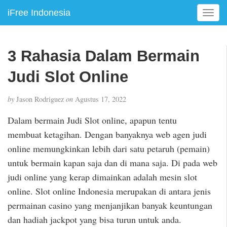
iFree Indonesia
T
o
g
g
3 Rahasia Dalam Bermain
l
e
Judi Slot Online
n
a
by
Jason Rodriguez
on
Agustus 17, 2022
v
i
Dalam bermain Judi Slot online, apapun tentu
g
membuat ketagihan. Dengan banyaknya web agen judi
a
online memungkinkan lebih dari satu petaruh (pemain)
t
i
untuk bermain kapan saja dan di mana saja. Di pada web
o
judi online yang kerap dimainkan adalah mesin slot
n
online. Slot online Indonesia merupakan di antara jenis
permainan casino yang menjanjikan banyak keuntungan
dan hadiah jackpot yang bisa turun untuk anda.