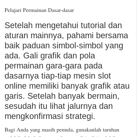
Pelajari Permainan Dasar-dasar
Setelah mengetahui tutorial dan
aturan mainnya, pahami bersama
baik paduan simbol-simbol yang
ada. Gali grafik dan pola
permainan gara-gara pada
dasarnya tiap-tiap mesin slot
online memiliki banyak grafik atau
garis. Setelah banyak bermain,
sesudah itu lihat jalurnya dan
mengkonfirmasi strategi.
Bagi Anda yang masih pemula, gunakanlah taruhan