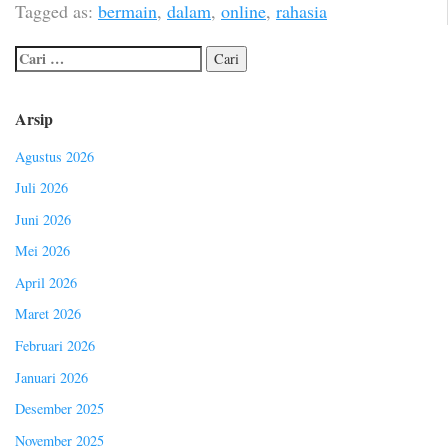
Tagged as:
bermain
,
dalam
,
online
,
rahasia
Arsip
Agustus 2026
Juli 2026
Juni 2026
Mei 2026
April 2026
Maret 2026
Februari 2026
Januari 2026
Desember 2025
November 2025