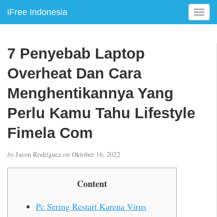
iFree Indonesia
T
o
g
g
7 Penyebab Laptop
l
e
Overheat Dan Cara
n
a
Menghentikannya Yang
v
Perlu Kamu Tahu Lifestyle
i
g
Fimela Com
a
t
i
by
Jason Rodriguez
on
Oktober 16, 2022
o
n
Content
Pc Sering Restart Karena Virus