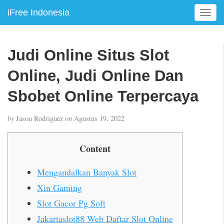
iFree Indonesia
T
o
g
g
Judi Online Situs Slot
l
e
Online, Judi Online Dan
n
a
Sbobet Online Terpercaya
v
i
by
Jason Rodriguez
on
Agustus 19, 2022
g
a
t
Content
i
o
Mengandalkan Banyak Slot
n
Xin Gaming
Slot Gacor Pg Soft
Jakartaslot88 Web Daftar Slot Online