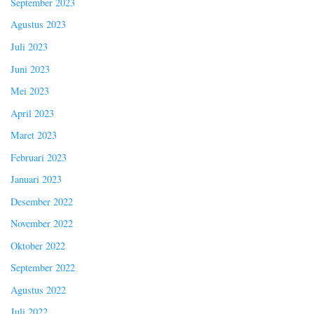
September 2023
Agustus 2023
Juli 2023
Juni 2023
Mei 2023
April 2023
Maret 2023
Februari 2023
Januari 2023
Desember 2022
November 2022
Oktober 2022
September 2022
Agustus 2022
Juli 2022