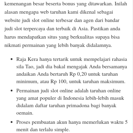
kemenangan besar beserta bonus yang ditawarkan. Inilah
alasan mengapa web taruhan kami dikenal sebagai
website judi slot online terbesar dan agen dari bandar
judi slot terpercaya dan terbaik di Asia. Pastikan anda
harus mendapatkan situs yang berkualitas supaya bisa
nikmati permainan yang lebih banyak didalamnya.
Raja Kera hanya tertarik untuk mempelajari rahasia
sila Tao, jadi dia bakal mengajak Anda bersamanya
andaikan Anda bertaruh Rp 0,20 untuk taruhan
minimum, atau Rp 100, untuk taruhan maksimum.
Permainan judi slot online adalah taruhan online
yang amat populer di Indonesia lebih-lebih masuk
didalam daftar taruhan primadona bagi banyak
oemain.
Proses pembuatan akun hanya memerlukan waktu 5
menit dan terlalu simple.