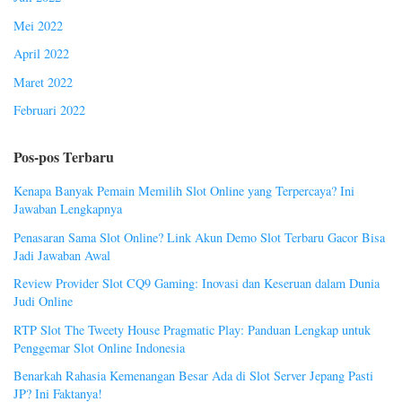
Mei 2022
April 2022
Maret 2022
Februari 2022
Pos-pos Terbaru
Kenapa Banyak Pemain Memilih Slot Online yang Terpercaya? Ini
Jawaban Lengkapnya
Penasaran Sama Slot Online? Link Akun Demo Slot Terbaru Gacor Bisa
Jadi Jawaban Awal
Review Provider Slot CQ9 Gaming: Inovasi dan Keseruan dalam Dunia
Judi Online
RTP Slot The Tweety House Pragmatic Play: Panduan Lengkap untuk
Penggemar Slot Online Indonesia
Benarkah Rahasia Kemenangan Besar Ada di Slot Server Jepang Pasti
JP? Ini Faktanya!