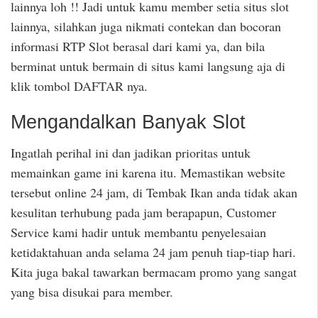
lainnya loh !! Jadi untuk kamu member setia situs slot
lainnya, silahkan juga nikmati contekan dan bocoran
informasi RTP Slot berasal dari kami ya, dan bila
berminat untuk bermain di situs kami langsung aja di
klik tombol DAFTAR nya.
Mengandalkan Banyak Slot
Ingatlah perihal ini dan jadikan prioritas untuk
memainkan game ini karena itu. Memastikan website
tersebut online 24 jam, di Tembak Ikan anda tidak akan
kesulitan terhubung pada jam berapapun, Customer
Service kami hadir untuk membantu penyelesaian
ketidaktahuan anda selama 24 jam penuh tiap-tiap hari.
Kita juga bakal tawarkan bermacam promo yang sangat
yang bisa disukai para member.