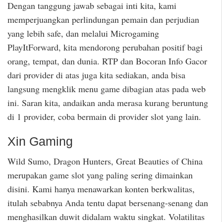
Dengan tanggung jawab sebagai inti kita, kami
memperjuangkan perlindungan pemain dan perjudian
yang lebih safe, dan melalui Microgaming
PlayItForward, kita mendorong perubahan positif bagi
orang, tempat, dan dunia. RTP dan Bocoran Info Gacor
dari provider di atas juga kita sediakan, anda bisa
langsung mengklik menu game dibagian atas pada web
ini. Saran kita, andaikan anda merasa kurang beruntung
di 1 provider, coba bermain di provider slot yang lain.
Xin Gaming
Wild Sumo, Dragon Hunters, Great Beauties of China
merupakan game slot yang paling sering dimainkan
disini. Kami hanya menawarkan konten berkwalitas,
itulah sebabnya Anda tentu dapat bersenang-senang dan
menghasilkan duwit didalam waktu singkat. Volatilitas