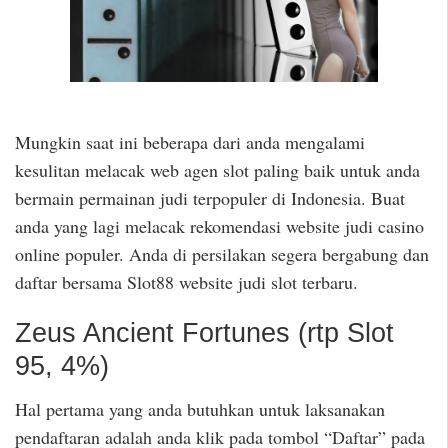
Mungkin saat ini beberapa dari anda mengalami
kesulitan melacak web agen slot paling baik untuk anda
bermain permainan judi terpopuler di Indonesia. Buat
anda yang lagi melacak rekomendasi website judi casino
online populer. Anda di persilakan segera bergabung dan
daftar bersama Slot88 website judi slot terbaru.
Zeus Ancient Fortunes (rtp Slot
95, 4%)
Hal pertama yang anda butuhkan untuk laksanakan
pendaftaran adalah anda klik pada tombol “Daftar” pada