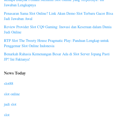
Jawaban Lengkapnya
Penasaran Sama Slot Online? Link Akun Demo Slot Terbaru Gacor Bisa
Jadi Jawaban Awal
Review Provider Slot CQ9 Gaming: Inovasi dan Keseruan dalam Dunia
Judi Online
RTP Slot The Tweety House Pragmatic Play: Panduan Lengkap untuk
Penggemar Slot Online Indonesia
Benarkah Rahasia Kemenangan Besar Ada di Slot Server Jepang Pasti
JP? Ini Faktanya!
News Today
slot88
slot online
judi slot
slot