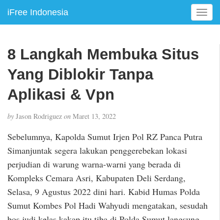
iFree Indonesia
T
o
g
g
8 Langkah Membuka Situs
l
e
Yang Diblokir Tanpa
n
a
Aplikasi & Vpn
v
i
by
Jason Rodriguez
on
Maret 13, 2022
g
a
Sebelumnya, Kapolda Sumut Irjen Pol RZ Panca Putra
t
Simanjuntak segera lakukan penggerebekan lokasi
i
perjudian di warung warna-warni yang berada di
o
n
Kompleks Cemara Asri, Kabupaten Deli Serdang,
Selasa, 9 Agustus 2022 dini hari. Kabid Humas Polda
Sumut Kombes Pol Hadi Wahyudi mengatakan, sesudah
bos judi kelas kakap itu tiba di Polda Sumut langsung