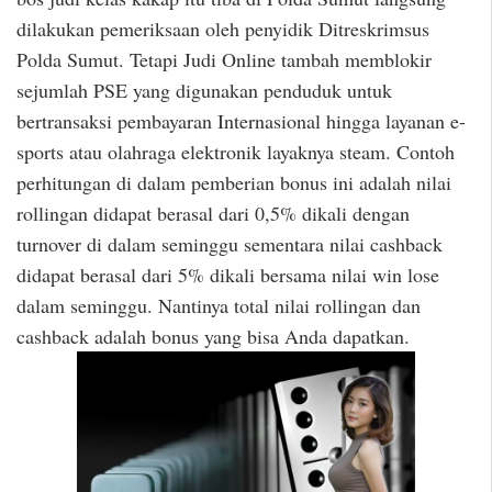
dilakukan pemeriksaan oleh penyidik Ditreskrimsus
Polda Sumut. Tetapi Judi Online tambah memblokir
sejumlah PSE yang digunakan penduduk untuk
bertransaksi pembayaran Internasional hingga layanan e-
sports atau olahraga elektronik layaknya steam. Contoh
perhitungan di dalam pemberian bonus ini adalah nilai
rollingan didapat berasal dari 0,5% dikali dengan
turnover di dalam seminggu sementara nilai cashback
didapat berasal dari 5% dikali bersama nilai win lose
dalam seminggu. Nantinya total nilai rollingan dan
cashback adalah bonus yang bisa Anda dapatkan.