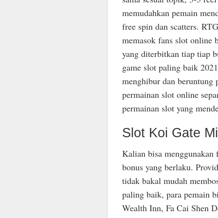
memudahkan pemain mendap
free spin dan scatters. RT
memasok fans slot online b
yang diterbitkan tiap tiap
game slot paling baik 202
menghibur dan beruntung 
permainan slot online sepa
permainan slot yang mend
Slot Koi Gate Mi
Kalian bisa menggunakan f
bonus yang berlaku. Provi
tidak bakal mudah membos
paling baik, para pemain bi
Wealth Inn, Fa Cai Shen De