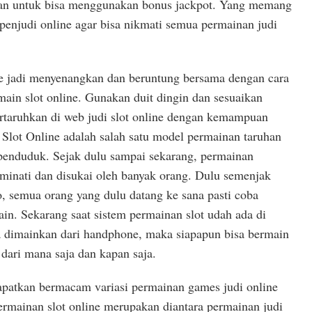
n untuk bisa menggunakan bonus jackpot. Yang memang
 penjudi online agar bisa nikmati semua permainan judi
ne jadi menyenangkan dan beruntung bersama dengan cara
ain slot online. Gunakan duit dingin dan sesuaikan
rtaruhkan di web judi slot online dengan kemampuan
Slot Online adalah salah satu model permainan taruhan
 penduduk. Sejak dulu sampai sekarang, permainan
iminati dan disukai oleh banyak orang. Dulu semenjak
o, semua orang yang dulu datang ke sana pasti coba
in. Sekarang saat sistem permainan slot udah ada di
sa dimainkan dari handphone, maka siapapun bisa bermain
 dari mana saja dan kapan saja.
patkan bermacam variasi permainan games judi online
Permainan slot online merupakan diantara permainan judi