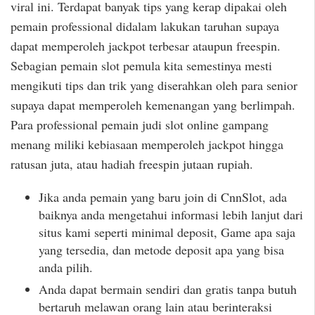
viral ini. Terdapat banyak tips yang kerap dipakai oleh
pemain professional didalam lakukan taruhan supaya
dapat memperoleh jackpot terbesar ataupun freespin.
Sebagian pemain slot pemula kita semestinya mesti
mengikuti tips dan trik yang diserahkan oleh para senior
supaya dapat memperoleh kemenangan yang berlimpah.
Para professional pemain judi slot online gampang
menang miliki kebiasaan memperoleh jackpot hingga
ratusan juta, atau hadiah freespin jutaan rupiah.
Jika anda pemain yang baru join di CnnSlot, ada
baiknya anda mengetahui informasi lebih lanjut dari
situs kami seperti minimal deposit, Game apa saja
yang tersedia, dan metode deposit apa yang bisa
anda pilih.
Anda dapat bermain sendiri dan gratis tanpa butuh
bertaruh melawan orang lain atau berinteraksi