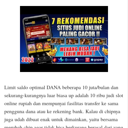
Limit saldo optimal DANA beberapa 10 juta/bulan dan
sekurang-kurangnya luar biasa up adalah 10 ribu judi slot
online rupiah dan mempunyai fasilitas transfer ke sama
pengguna dana atau ke rekening bank. Kalau di chipnya
juga udah dibuat enak untuk dimainkan, yaitu bersama
merubah chip agar tidak bisa berkurang berasal dari yang