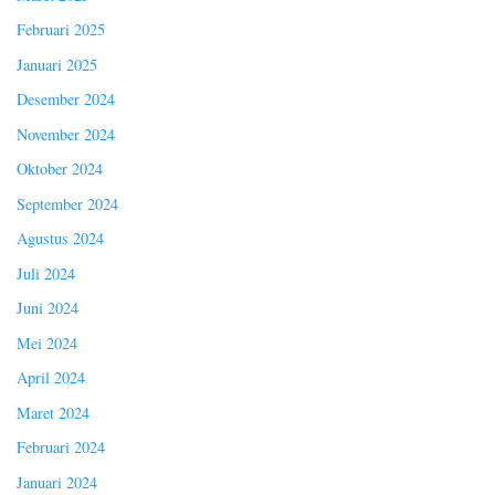
Februari 2025
Januari 2025
Desember 2024
November 2024
Oktober 2024
September 2024
Agustus 2024
Juli 2024
Juni 2024
Mei 2024
April 2024
Maret 2024
Februari 2024
Januari 2024