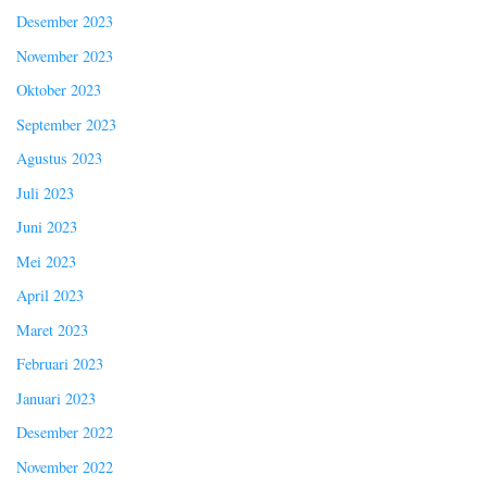
Desember 2023
November 2023
Oktober 2023
September 2023
Agustus 2023
Juli 2023
Juni 2023
Mei 2023
April 2023
Maret 2023
Februari 2023
Januari 2023
Desember 2022
November 2022