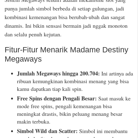
punya jumlah simbol berbeda di setiap gulungan, jadi
kombinasi kemenangan bisa berubah-ubah dan sangat
dinamis. Ini bikin sensasi bermain jadi nggak monoton
dan selalu penuh kejutan.
Fitur-Fitur Menarik Madame Destiny
Megaways
Jumlah Megaways hingga 200.704:
Ini artinya ada
ribuan kemungkinan kombinasi menang yang bisa
kamu dapatkan tiap kali spin.
Free Spins dengan Pengali Besar:
Saat masuk ke
mode free spins, pengali kemenangan bisa
meningkat drastis, bikin peluang menang besar
makin terbuka.
Simbol Wild dan Scatter:
Simbol ini membantu