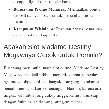
dompet digital dan transfer bank.
Bonus dan Promo Menarik:
Manfaatkan bonus
deposit dan cashback untuk menambah modal
mainmu.
Kecepatan Withdraw:
Pastikan proses penarikan
dana cepat dan tanpa ribet.
Apakah Slot Madame Destiny
Megaways Cocok untuk Pemula?
Buat yang baru mulai main slot online, Madame Destiny
Megaways bisa jadi pilihan menarik karena gameplay-
nya mudah dipahami dan banyak fitur yang membantu
pemain mendapatkan kemenangan. Namun, karena ada
tingkat volatilitas yang cukup tinggi, kamu harus siap
dengan fluktuasi saldo yang mungkin terjadi.