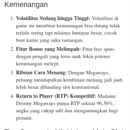
Kemenangan
Volatilitas Sedang hingga Tinggi:
Volatilitas di
game ini membuat kemenangan bisa datang tidak
terlalu sering tapi nilainya lumayan besar, cocok
buat kamu yang suka tantangan.
Fitur Bonus yang Melimpah:
Fitur free spins
dengan pengali yang terus naik bikin potensi
kemenangan melejit.
Ribuan Cara Menang:
Dengan Megaways,
peluang mendapatkan kombinasi menang jadi jauh
lebih besar dibanding slot konvensional.
Return to Player (RTP) Kompetitif:
Madame
Destiny Megaways punya RTP sekitar 96,56%,
angka yang cukup adil dan menguntungkan bagi
pemain.