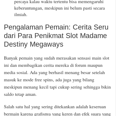
percaya kalau waktu tertentu bisa memengaruhi
keberuntungan, meskipun ini belum pasti secara
ilmiah.
Pengalaman Pemain: Cerita Seru
dari Para Penikmat Slot Madame
Destiny Megaways
Banyak pemain yang sudah merasakan sensasi main slot
ini dan membagikan cerita mereka di forum maupun
media sosial. Ada yang berhasil menang besar setelah
masuk ke mode free spins, ada juga yang bilang
meskipun menang kecil tapi cukup sering sehingga bikin
saldo tetap aman.
Salah satu hal yang sering ditekankan adalah keseruan
bermain karena grafisnya yang keren dan efek suara yang