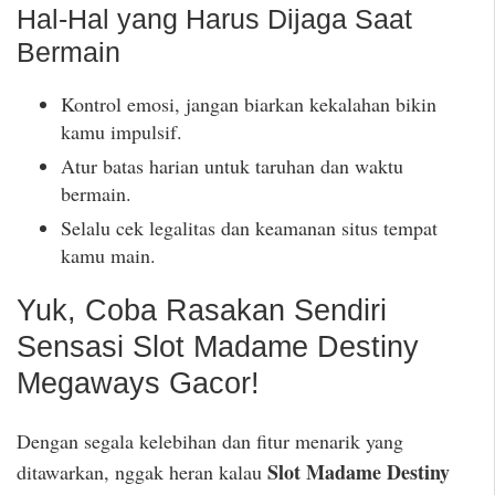
Hal-Hal yang Harus Dijaga Saat
Bermain
Kontrol emosi, jangan biarkan kekalahan bikin
kamu impulsif.
Atur batas harian untuk taruhan dan waktu
bermain.
Selalu cek legalitas dan keamanan situs tempat
kamu main.
Yuk, Coba Rasakan Sendiri
Sensasi Slot Madame Destiny
Megaways Gacor!
Dengan segala kelebihan dan fitur menarik yang
Slot Madame Destiny
ditawarkan, nggak heran kalau