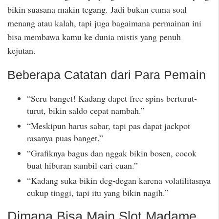
bikin suasana makin tegang. Jadi bukan cuma soal
menang atau kalah, tapi juga bagaimana permainan ini
bisa membawa kamu ke dunia mistis yang penuh
kejutan.
Beberapa Catatan dari Para Pemain
“Seru banget! Kadang dapet free spins berturut-
turut, bikin saldo cepat nambah.”
“Meskipun harus sabar, tapi pas dapat jackpot
rasanya puas banget.”
“Grafiknya bagus dan nggak bikin bosen, cocok
buat hiburan sambil cari cuan.”
“Kadang suka bikin deg-degan karena volatilitasnya
cukup tinggi, tapi itu yang bikin nagih.”
Dimana Bisa Main Slot Madame