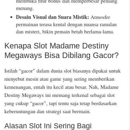
membuka fitur bonus dan memperbesar peluang
menang.
Desain Visual dan Suara Mistik:
Atmosfer
permainan terasa kental dengan nuansa ramalan
dan misteri, bikin pemain betah berlama-lama.
Kenapa Slot Madame Destiny
Megaways Bisa Dibilang Gacor?
Istilah “gacor” dalam dunia slot biasanya dipakai untuk
menyebut mesin atau game yang sering memberikan
kemenangan, entah itu kecil atau besar. Nah, Madame
Destiny Megaways ini memang terkenal sebagai slot
yang cukup “gacor”, tapi tentu saja tetap berdasarkan
keberuntungan dan strategi saat bermain.
Alasan Slot Ini Sering Bagi