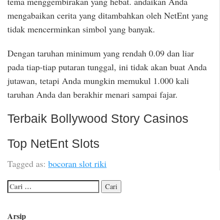
tema menggembirakan yang hebat. andaikan Anda
mengabaikan cerita yang ditambahkan oleh NetEnt yang
tidak mencerminkan simbol yang banyak.
Dengan taruhan minimum yang rendah 0.09 dan liar
pada tiap-tiap putaran tunggal, ini tidak akan buat Anda
jutawan, tetapi Anda mungkin memukul 1.000 kali
taruhan Anda dan berakhir menari sampai fajar.
Terbaik Bollywood Story Casinos
Top NetEnt Slots
Tagged as:
bocoran slot riki
Arsip