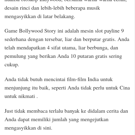
desain rinci dan lebih-lebih beberapa musik
mengasyikkan di latar belakang.
Game Bollywood Story ini adalah mesin slot payline 9
sederhana dengan tersebar, liar dan berputar gratis. Anda
telah mendapatkan 4 sifat utama, liar berbunga, dan
pemulung yang berikan Anda 10 putaran gratis sering
cukup.
Anda tidak butuh mencintai film-film India untuk
menjunjung itu baik, seperti Anda tidak perlu untuk Cina
untuk nikmati .
Just tidak membaca terlalu banyak ke didalam cerita dan
Anda dapat memiliki jumlah yang mengejutkan
mengasyikkan di sini.