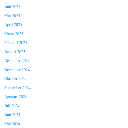
Juni 2025
Mei 2025
April 2025
Maret 2025
Februari 2025
Januari 2025
Desember 2024
November 2024
Oktober 2024
September 2024
Agustus 2024
Juli 2024
Juni 2024
Mei 2024