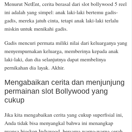
Menurut NetEnt, cerita berasal dari slot bollywood 5 reel
ini adalah yang simpel: anak laki-laki bertemu gadis-
gadis, mereka jatuh cinta, tetapi anak laki-laki terlalu
miskin untuk menikahi gadis.
Gadis mencuri permata miliki nilai dari keluarganya yang
menyempurnakan keluarga, memberinya kepada anak
laki-laki, dan dia selanjutnya dapat membelinya
pernikahan dia layak. Akhir.
Mengabaikan cerita dan menjunjung
permainan slot Bollywood yang
cukup
Jika kita mengabaikan cerita yang cukup superfisial ini,
Anda tidak bisa menyangkal bahwa ini menangkap
nuansa bioskop Indywood, bersama warna-warna cerah,