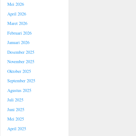
Mei 2026
April 2026
Maret 2026
Februari 2026
Januari 2026
Desember 2025
November 2025
Oktober 2025
September 2025
Agustus 2025
Juli 2025
Juni 2025
Mei 2025
April 2025