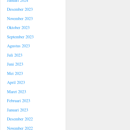
Januari 2024
Desember 2023
November 2023
Oktober 2023
September 2023
Agustus 2023
Juli 2023
Juni 2023
Mei 2023
April 2023
Maret 2023
Februari 2023
Januari 2023
Desember 2022
November 2022