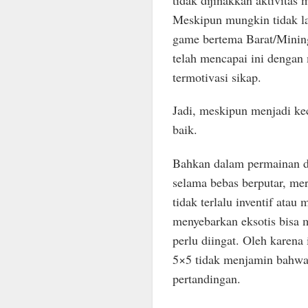
Meskipun mungkin tidak la
game bertema Barat/Minin
telah mencapai ini denga
termotivasi sikap.
Jadi, meskipun menjadi ke
baik.
Bahkan dalam permainan da
selama bebas berputar, me
tidak terlalu inventif atau
menyebarkan eksotis bisa m
perlu diingat. Oleh karena
5×5 tidak menjamin bahwa 
pertandingan.