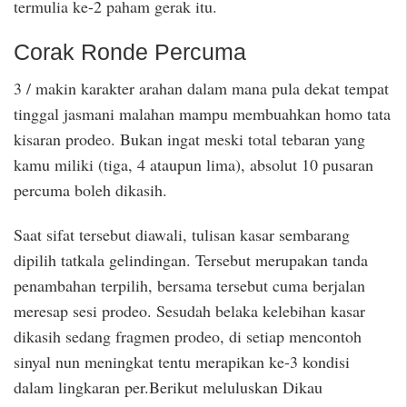
termulia ke-2 paham gerak itu.
Corak Ronde Percuma
3 / makin karakter arahan dalam mana pula dekat tempat
tinggal jasmani malahan mampu membuahkan homo tata
kisaran prodeo. Bukan ingat meski total tebaran yang
kamu miliki (tiga, 4 ataupun lima), absolut 10 pusaran
percuma boleh dikasih.
Saat sifat tersebut diawali, tulisan kasar sembarang
dipilih tatkala gelindingan. Tersebut merupakan tanda
penambahan terpilih, bersama tersebut cuma berjalan
meresap sesi prodeo. Sesudah belaka kelebihan kasar
dikasih sedang fragmen prodeo, di setiap mencontoh
sinyal nun meningkat tentu merapikan ke-3 kondisi
dalam lingkaran per.Berikut meluluskan Dikau