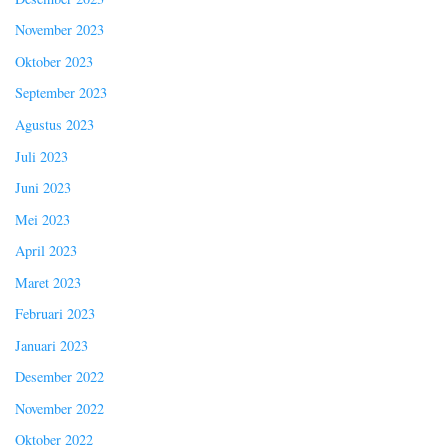
November 2023
Oktober 2023
September 2023
Agustus 2023
Juli 2023
Juni 2023
Mei 2023
April 2023
Maret 2023
Februari 2023
Januari 2023
Desember 2022
November 2022
Oktober 2022