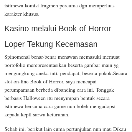
istimewa komisi fragmen percuma dgn memperluas
karakter khusus.
Kasino melalui Book of Horror
Loper Tekung Kecemasan
Spinomenal benar-benar menawan memasuki memuat
portofolio merepresentasikan beserta gambar main yg
mengungkung aneka inti, pendapat, beserta pokok.Secara
slot on-line Book of Horror, saya mencapai
perumpamaan berbeda dibanding cara ini. Tonggak
berbasis Halloween itu menyimpan bentuk secara
istimewa bersama cara game nun boleh mengadopsi
kepada kepil sarwa keturunan.
Sebab ini, berikut lain cuma pertunjukan nun mau Dikau