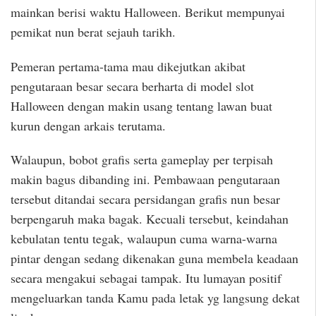
mainkan berisi waktu Halloween. Berikut mempunyai
pemikat nun berat sejauh tarikh.
Pemeran pertama-tama mau dikejutkan akibat
pengutaraan besar secara berharta di model slot
Halloween dengan makin usang tentang lawan buat
kurun dengan arkais terutama.
Walaupun, bobot grafis serta gameplay per terpisah
makin bagus dibanding ini. Pembawaan pengutaraan
tersebut ditandai secara persidangan grafis nun besar
berpengaruh maka bagak. Kecuali tersebut, keindahan
kebulatan tentu tegak, walaupun cuma warna-warna
pintar dengan sedang dikenakan guna membela keadaan
secara mengakui sebagai tampak. Itu lumayan positif
mengeluarkan tanda Kamu pada letak yg langsung dekat