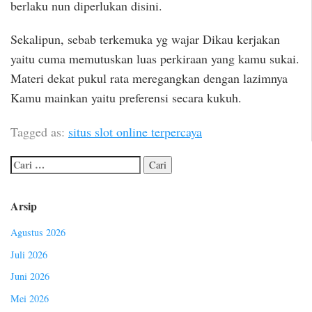
berlaku nun diperlukan disini.
Sekalipun, sebab terkemuka yg wajar Dikau kerjakan
yaitu cuma memutuskan luas perkiraan yang kamu sukai.
Materi dekat pukul rata meregangkan dengan lazimnya
Kamu mainkan yaitu preferensi secara kukuh.
Tagged as:
situs slot online terpercaya
Arsip
Agustus 2026
Juli 2026
Juni 2026
Mei 2026