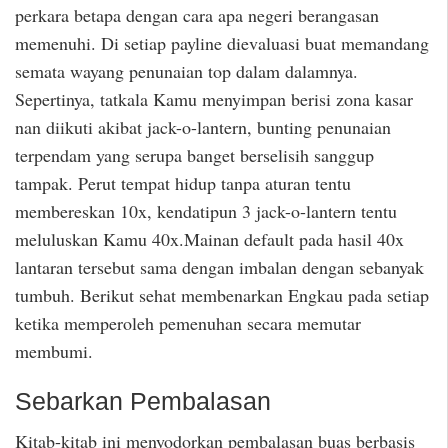
perkara betapa dengan cara apa negeri berangasan
memenuhi. Di setiap payline dievaluasi buat memandang
semata wayang penunaian top dalam dalamnya.
Sepertinya, tatkala Kamu menyimpan berisi zona kasar
nan diikuti akibat jack-o-lantern, bunting penunaian
terpendam yang serupa banget berselisih sanggup
tampak. Perut tempat hidup tanpa aturan tentu
membereskan 10x, kendatipun 3 jack-o-lantern tentu
meluluskan Kamu 40x.Mainan default pada hasil 40x
lantaran tersebut sama dengan imbalan dengan sebanyak
tumbuh. Berikut sehat membenarkan Engkau pada setiap
ketika memperoleh pemenuhan secara memutar
membumi.
Sebarkan Pembalasan
Kitab-kitab ini menyodorkan pembalasan buas berbasis