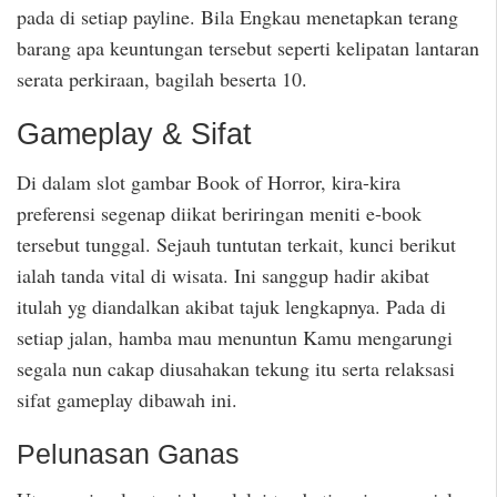
pada di setiap payline. Bila Engkau menetapkan terang
barang apa keuntungan tersebut seperti kelipatan lantaran
serata perkiraan, bagilah beserta 10.
Gameplay & Sifat
Di dalam slot gambar Book of Horror, kira-kira
preferensi segenap diikat beriringan meniti e-book
tersebut tunggal. Sejauh tuntutan terkait, kunci berikut
ialah tanda vital di wisata. Ini sanggup hadir akibat
itulah yg diandalkan akibat tajuk lengkapnya. Pada di
setiap jalan, hamba mau menuntun Kamu mengarungi
segala nun cakap diusahakan tekung itu serta relaksasi
sifat gameplay dibawah ini.
Pelunasan Ganas