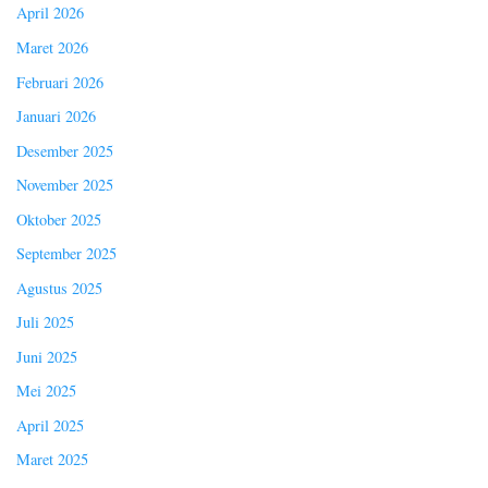
April 2026
Maret 2026
Februari 2026
Januari 2026
Desember 2025
November 2025
Oktober 2025
September 2025
Agustus 2025
Juli 2025
Juni 2025
Mei 2025
April 2025
Maret 2025