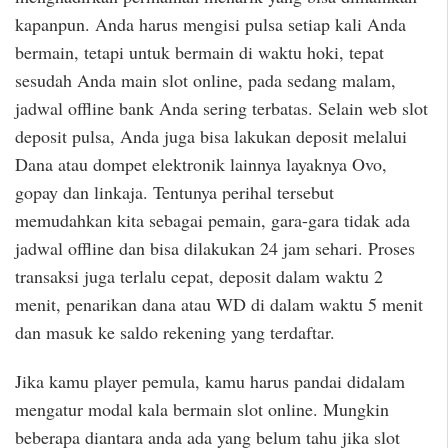
kapanpun. Anda harus mengisi pulsa setiap kali Anda
bermain, tetapi untuk bermain di waktu hoki, tepat
sesudah Anda main slot online, pada sedang malam,
jadwal offline bank Anda sering terbatas. Selain web slot
deposit pulsa, Anda juga bisa lakukan deposit melalui
Dana atau dompet elektronik lainnya layaknya Ovo,
gopay dan linkaja. Tentunya perihal tersebut
memudahkan kita sebagai pemain, gara-gara tidak ada
jadwal offline dan bisa dilakukan 24 jam sehari. Proses
transaksi juga terlalu cepat, deposit dalam waktu 2
menit, penarikan dana atau WD di dalam waktu 5 menit
dan masuk ke saldo rekening yang terdaftar.
Jika kamu player pemula, kamu harus pandai didalam
mengatur modal kala bermain slot online. Mungkin
beberapa diantara anda ada yang belum tahu jika slot