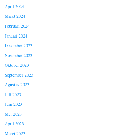
April 2024
Maret 2024
Februari 2024
Januari 2024
Desember 2023
November 2023
Oktober 2023
September 2023
Agustus 2023
Juli 2023
Juni 2023
Mei 2023
April 2023
Maret 2023