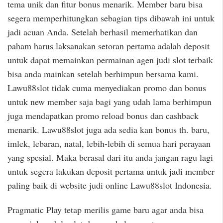
tema unik dan fitur bonus menarik. Member baru bisa
segera memperhitungkan sebagian tips dibawah ini untuk
jadi acuan Anda. Setelah berhasil memerhatikan dan
paham harus laksanakan setoran pertama adalah deposit
untuk dapat memainkan permainan agen judi slot terbaik
bisa anda mainkan setelah berhimpun bersama kami.
Lawu88slot tidak cuma menyediakan promo dan bonus
untuk new member saja bagi yang udah lama berhimpun
juga mendapatkan promo reload bonus dan cashback
menarik. Lawu88slot juga ada sedia kan bonus th. baru,
imlek, lebaran, natal, lebih-lebih di semua hari perayaan
yang spesial. Maka berasal dari itu anda jangan ragu lagi
untuk segera lakukan deposit pertama untuk jadi member
paling baik di website judi online Lawu88slot Indonesia.
Pragmatic Play tetap merilis game baru agar anda bisa