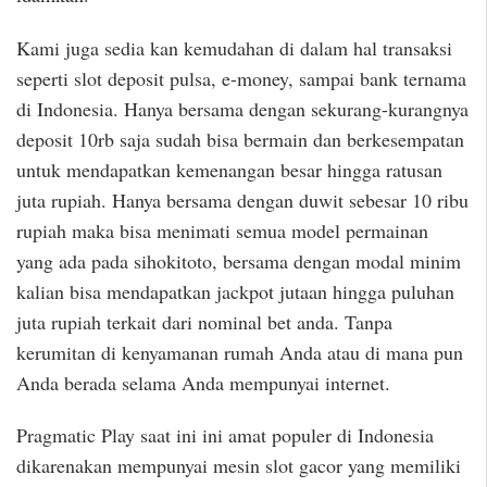
Kami juga sedia kan kemudahan di dalam hal transaksi
seperti slot deposit pulsa, e-money, sampai bank ternama
di Indonesia. Hanya bersama dengan sekurang-kurangnya
deposit 10rb saja sudah bisa bermain dan berkesempatan
untuk mendapatkan kemenangan besar hingga ratusan
juta rupiah. Hanya bersama dengan duwit sebesar 10 ribu
rupiah maka bisa menimati semua model permainan
yang ada pada sihokitoto, bersama dengan modal minim
kalian bisa mendapatkan jackpot jutaan hingga puluhan
juta rupiah terkait dari nominal bet anda. Tanpa
kerumitan di kenyamanan rumah Anda atau di mana pun
Anda berada selama Anda mempunyai internet.
Pragmatic Play saat ini ini amat populer di Indonesia
dikarenakan mempunyai mesin slot gacor yang memiliki