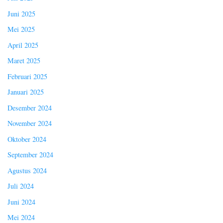
Juni 2025
Mei 2025
April 2025
Maret 2025
Februari 2025
Januari 2025
Desember 2024
November 2024
Oktober 2024
September 2024
Agustus 2024
Juli 2024
Juni 2024
Mei 2024