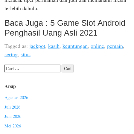
terlebih dahulu.
Baca Juga : 5 Game Slot Android
Penghasil Uang Asli 2021
Tagged as:
jackpot
,
kasih
,
keuntungan
,
online
,
pemain
,
sering
,
situs
Arsip
Agustus 2026
Juli 2026
Juni 2026
Mei 2026