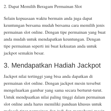
2. Dapat Memilih Beragam Permainan Slot
Selain kepuasaan waktu bermain anda juga dapat
keuntungan bersama mudah bersama cara memilih jenis
permainan slot online. Dengan tipe permainan yang buat
anda mudah untuk mendapatkan keuntungan. Dengan
tipe permainan seperti ini buat kekuatan anda untuk
jackpot semakin besar.
3. Mendapatkan Hadiah Jackpot
Jackpot nilai tertinggi yang bisa anda dapatkan di
permainan slot online. Dengan jackpot mesin tersebut
mengeluarkan gambar yang sama secara berturut-turut.
Untuk mendpaatkan nilai paling tinggi dalam permainan
slot online anda harus memiliki panduan khusus untuk
melacak tiper permainan dan judi dan memahami mesin