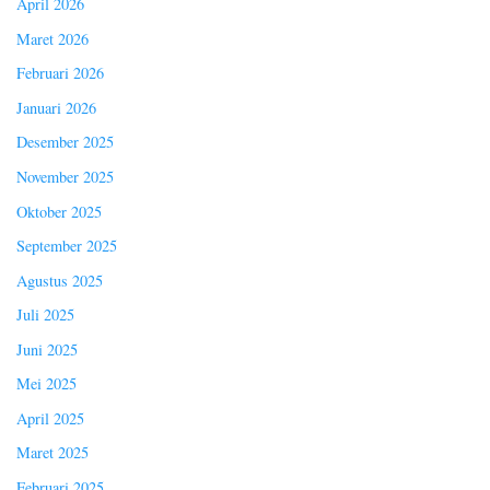
April 2026
Maret 2026
Februari 2026
Januari 2026
Desember 2025
November 2025
Oktober 2025
September 2025
Agustus 2025
Juli 2025
Juni 2025
Mei 2025
April 2025
Maret 2025
Februari 2025