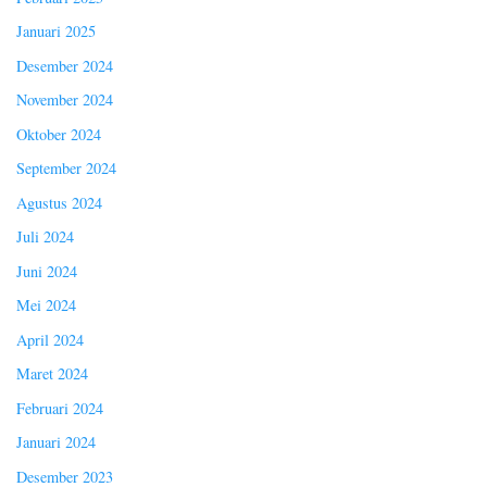
Januari 2025
Desember 2024
November 2024
Oktober 2024
September 2024
Agustus 2024
Juli 2024
Juni 2024
Mei 2024
April 2024
Maret 2024
Februari 2024
Januari 2024
Desember 2023