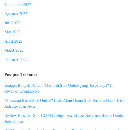
September 2022
Agustus 2022
Juli 2022
Mei 2022
April 2022
Maret 2022
Februari 2022
Pos-pos Terbaru
Kenapa Banyak Pemain Memilih Slot Online yang Terpercaya? Ini
Jawaban Lengkapnya
Penasaran Sama Slot Online? Link Akun Demo Slot Terbaru Gacor Bisa
Jadi Jawaban Awal
Review Provider Slot CQ9 Gaming: Inovasi dan Keseruan dalam Dunia
Judi Online