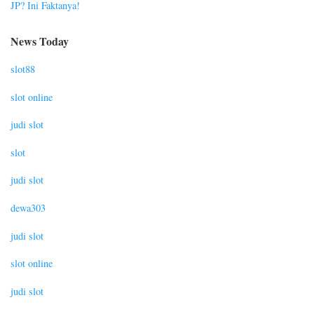
JP? Ini Faktanya!
News Today
slot88
slot online
judi slot
slot
judi slot
dewa303
judi slot
slot online
judi slot