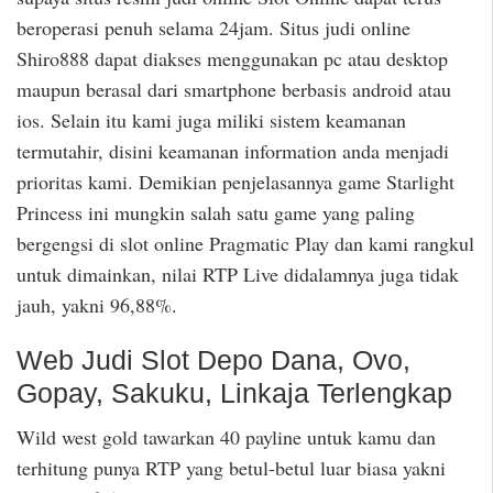
beroperasi penuh selama 24jam. Situs judi online
Shiro888 dapat diakses menggunakan pc atau desktop
maupun berasal dari smartphone berbasis android atau
ios. Selain itu kami juga miliki sistem keamanan
termutahir, disini keamanan information anda menjadi
prioritas kami. Demikian penjelasannya game Starlight
Princess ini mungkin salah satu game yang paling
bergengsi di slot online Pragmatic Play dan kami rangkul
untuk dimainkan, nilai RTP Live didalamnya juga tidak
jauh, yakni 96,88%.
Web Judi Slot Depo Dana, Ovo,
Gopay, Sakuku, Linkaja Terlengkap
Wild west gold tawarkan 40 payline untuk kamu dan
terhitung punya RTP yang betul-betul luar biasa yakni