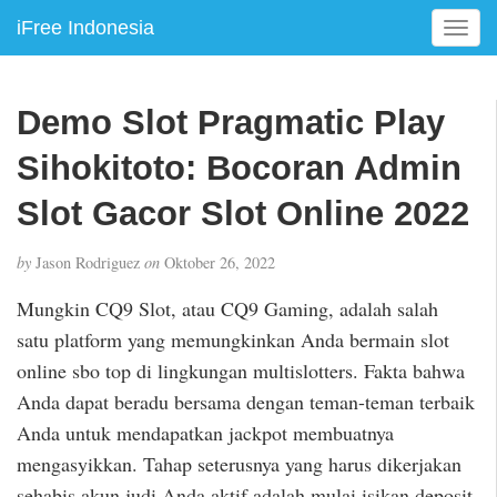
iFree Indonesia
T
o
g
g
Demo Slot Pragmatic Play
l
e
Sihokitoto: Bocoran Admin
n
a
Slot Gacor Slot Online 2022
v
i
by
Jason Rodriguez
on
Oktober 26, 2022
g
a
Mungkin CQ9 Slot, atau CQ9 Gaming, adalah salah
t
satu platform yang memungkinkan Anda bermain slot
i
online sbo top di lingkungan multislotters. Fakta bahwa
o
n
Anda dapat beradu bersama dengan teman-teman terbaik
Anda untuk mendapatkan jackpot membuatnya
mengasyikkan. Tahap seterusnya yang harus dikerjakan
sehabis akun judi Anda aktif adalah mulai isikan deposit