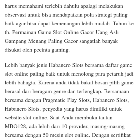
harus memahami terlebih dahulu apalagi melakukan
observasi untuk bisa mendapatkan pola strategi paling
baik agar bisa dapat kemenangan lebih mudah. Tahun ke
th. Permainan Game Slot Online Gacor Uang Asli
Gampang Menang Paling Gacor sangatlah banyak
disukai oleh pecinta gaming.
Lebih banyak jenis Habanero Slots bersama daftar game
slot online paling baik untuk menolong para petaruh jadi
lebih bahagia. Karena anda tidak bakal bosan pilih game
berasal dari beragam genre dan terlengkap. Bersamaan
bersama dengan Pragmatic Play Slots, Habanero Slots,
Habanero Slots, penyedia yang harus dimiliki untuk
website slot online. Saat Anda membuka tautan
MBO128, ada lebih dari 10 provider, masing-masing
bersama dengan 50 mesin slot online. Dengan sertifikat