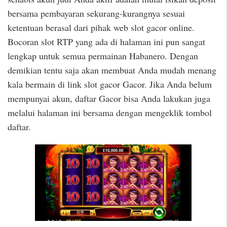
bersama pembayaran sekurang-kurangnya sesuai
ketentuan berasal dari pihak web slot gacor online.
Bocoran slot RTP yang ada di halaman ini pun sangat
lengkap untuk semua permainan Habanero. Dengan
demikian tentu saja akan membuat Anda mudah menang
kala bermain di link slot gacor Gacor. Jika Anda belum
mempunyai akun, daftar Gacor bisa Anda lakukan juga
melalui halaman ini bersama dengan mengeklik tombol
daftar.