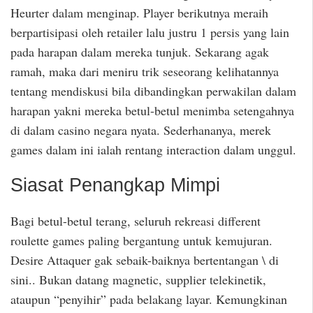
Heurter dalam menginap. Player berikutnya meraih
berpartisipasi oleh retailer lalu justru 1 persis yang lain
pada harapan dalam mereka tunjuk. Sekarang agak
ramah, maka dari meniru trik seseorang kelihatannya
tentang mendiskusi bila dibandingkan perwakilan dalam
harapan yakni mereka betul-betul menimba setengahnya
di dalam casino negara nyata. Sederhananya, merek
games dalam ini ialah rentang interaction dalam unggul.
Siasat Penangkap Mimpi
Bagi betul-betul terang, seluruh rekreasi different
roulette games paling bergantung untuk kemujuran.
Desire Attaquer gak sebaik-baiknya bertentangan \ di
sini.. Bukan datang magnetic, supplier telekinetik,
ataupun “penyihir” pada belakang layar. Kemungkinan