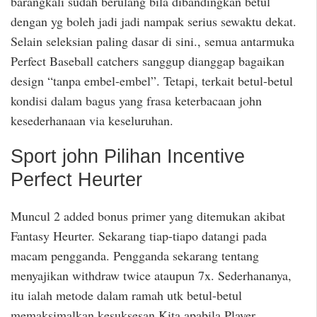
barangkali sudah berulang bila dibandingkan betul
dengan yg boleh jadi jadi nampak serius sewaktu dekat.
Selain seleksian paling dasar di sini., semua antarmuka
Perfect Baseball catchers sanggup dianggap bagaikan
design “tanpa embel-embel”. Tetapi, terkait betul-betul
kondisi dalam bagus yang frasa keterbacaan john
kesederhanaan via keseluruhan.
Sport john Pilihan Incentive
Perfect Heurter
Muncul 2 added bonus primer yang ditemukan akibat
Fantasy Heurter. Sekarang tiap-tiapo datangi pada
macam pengganda. Pengganda sekarang tentang
menyajikan withdraw twice ataupun 7x. Sederhananya,
itu ialah metode dalam ramah utk betul-betul
memaksimalkan kesuksesan Kita apabila Player