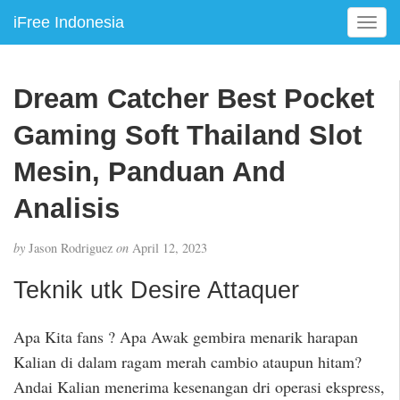
iFree Indonesia
T
o
g
g
Dream Catcher Best Pocket
l
e
Gaming Soft Thailand Slot
n
a
Mesin, Panduan And
v
Analisis
i
g
a
by
Jason Rodriguez
on
April 12, 2023
t
i
Teknik utk Desire Attaquer
o
n
Apa Kita fans ? Apa Awak gembira menarik harapan
Kalian di dalam ragam merah cambio ataupun hitam?
Andai Kalian menerima kesenangan dri operasi ekspress,