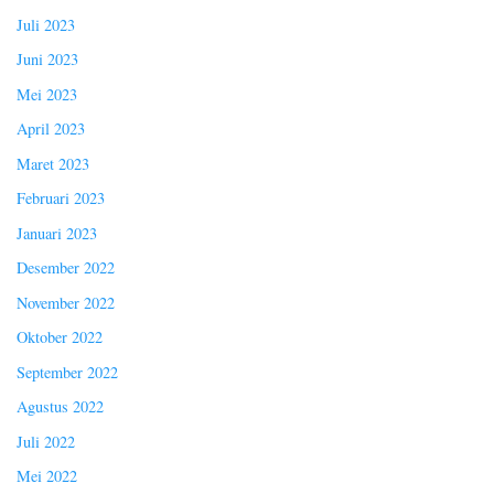
Juli 2023
Juni 2023
Mei 2023
April 2023
Maret 2023
Februari 2023
Januari 2023
Desember 2022
November 2022
Oktober 2022
September 2022
Agustus 2022
Juli 2022
Mei 2022