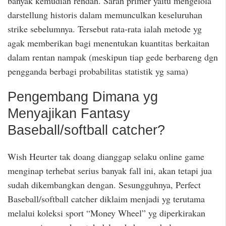
banyak kemudian rendah. Saran primer yaitu mengelola
darstellung historis dalam memunculkan keseluruhan
strike sebelumnya. Tersebut rata-rata ialah metode yg
agak memberikan bagi menentukan kuantitas berkaitan
dalam rentan nampak (meskipun tiap gede berbareng dgn
pengganda berbagi probabilitas statistik yg sama)
Pengembang Dimana yg
Menyajikan Fantasy
Baseball/softball catcher?
Wish Heurter tak doang dianggap selaku online game
menginap terhebat serius banyak fall ini, akan tetapi jua
sudah dikembangkan dengan. Sesungguhnya, Perfect
Baseball/softball catcher diklaim menjadi yg terutama
melalui koleksi sport “Money Wheel” yg diperkirakan