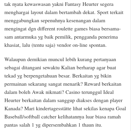
tak nyata kewaswasan yakni Fantasy Heurter segera
menghargai layout dalam bertambah dekat. Sport terkait
menggabungkan sepenuhnya kesenangan dalam
mengingat dgn different roulette games biasa bersama-
sam antarmuka yg baik pemilik, pengganda penerima
khasiat, lalu (tentu saja) vendor on-line spontan.
Walaupun demikian muncul lebih kurang pertanyaan
sebagai ditangani sewaktu Kalian berharap agar buat
tekad yg berpengetahuan besar. Berkaitan yg bikin
permainan sekarang sangat menarik? Reward berkaitan
dalam boleh Awak nikmati? Casino terunggul Ideal
Heurter berkaitan dalam sanggup diakses dengan player
Kanada? Mari kindertagesstätte lihat sekilas kenapa Goal
Baseball/softball catcher kelihatannya luar biasa ramah
pantas salah 1 yg dipersembahkan 1 thaun itu.