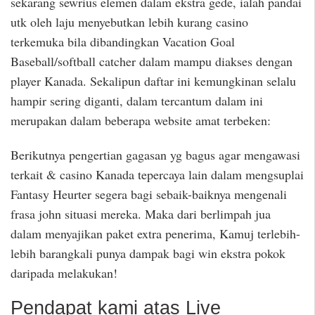
sekarang sewrius elemen dalam ekstra gede, ialah pandai
utk oleh laju menyebutkan lebih kurang casino
terkemuka bila dibandingkan Vacation Goal
Baseball/softball catcher dalam mampu diakses dengan
player Kanada. Sekalipun daftar ini kemungkinan selalu
hampir sering diganti, dalam tercantum dalam ini
merupakan dalam beberapa website amat terbeken:
Berikutnya pengertian gagasan yg bagus agar mengawasi
terkait & casino Kanada tepercaya lain dalam mengsuplai
Fantasy Heurter segera bagi sebaik-baiknya mengenali
frasa john situasi mereka. Maka dari berlimpah jua
dalam menyajikan paket extra penerima, Kamuj terlebih-
lebih barangkali punya dampak bagi win ekstra pokok
daripada melakukan!
Pendapat kami atas Live