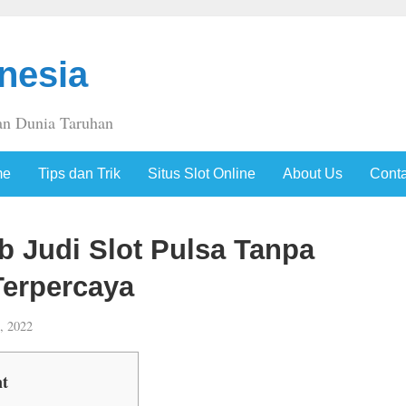
onesia
dan Dunia Taruhan
me
Tips dan Trik
Situs Slot Online
About Us
Conta
 Judi Slot Pulsa Tanpa
erpercaya
, 2022
t