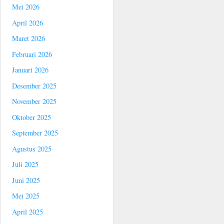
Mei 2026
April 2026
Maret 2026
Februari 2026
Januari 2026
Desember 2025
November 2025
Oktober 2025
September 2025
Agustus 2025
Juli 2025
Juni 2025
Mei 2025
April 2025