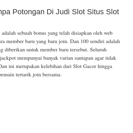
pa Potongan Di Judi Slot Situs Slot
adalah sebuah bonus yang telah disiapkan oleh web
ara member baru yang baru join. Dan 100 sendiri adalah
ang diberikan untuk member baru tersebut. Seluruh
 jackpot mempunyai banyak varian santapan agar tidak
Dan ini merupakan kelebihan dari Slot Gacor hingga
main tertarik join bersama.