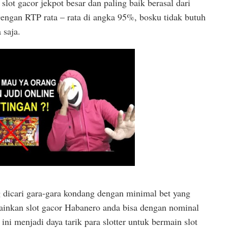
lot gacor jekpot besar dan paling baik berasal dari
engan RTP rata – rata di angka 95%, bosku tidak butuh
 saja.
g dicari gara-gara kondang dengan minimal bet yang
ainkan slot gacor Habanero anda bisa dengan nominal
ini menjadi daya tarik para slotter untuk bermain slot