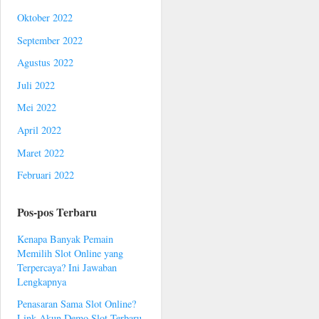
Oktober 2022
September 2022
Agustus 2022
Juli 2022
Mei 2022
April 2022
Maret 2022
Februari 2022
Pos-pos Terbaru
Kenapa Banyak Pemain
Memilih Slot Online yang
Terpercaya? Ini Jawaban
Lengkapnya
Penasaran Sama Slot Online?
Link Akun Demo Slot Terbaru