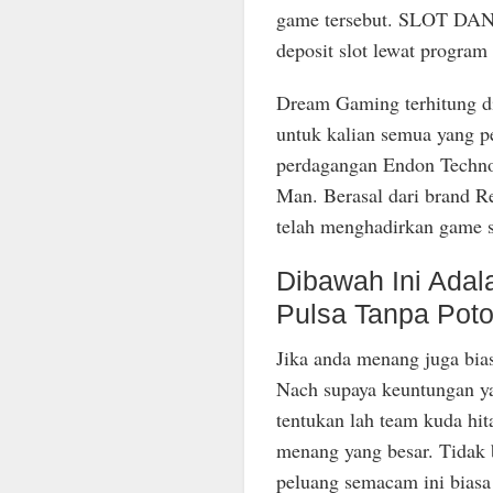
game tersebut. SLOT DANA
deposit slot lewat progra
Dream Gaming terhitung di
untuk kalian semua yang 
perdagangan Endon Technol
Man. Berasal dari brand R
telah menghadirkan game se
Dibawah Ini Adal
Pulsa Tanpa Pot
Jika anda menang juga bias
Nach supaya keuntungan yan
tentukan lah team kuda hi
menang yang besar. Tidak b
peluang semacam ini biasa 