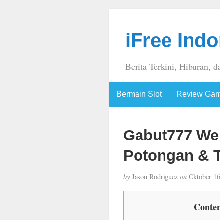
iFree Ind
Berita Terkini, Hiburan, 
Bermain Slot
Review Ga
Gabut777 Web
Potongan & T
by
Jason Rodriguez
on
Oktober 16
Conten