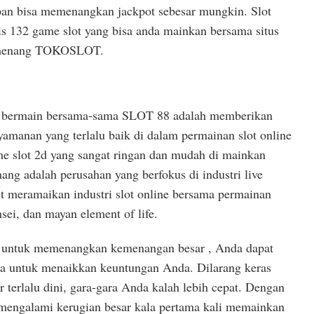
apan bisa memenangkan jackpot sebesar mungkin. Slot
is 132 game slot yang bisa anda mainkan bersama situs
g menang TOKOSLOT.
n bermain bersama-sama SLOT 88 adalah memberikan
amanan yang terlalu baik di dalam permainan slot online
me slot 2d yang sangat ringan dan mudah di mainkan
ng adalah perusahan yang berfokus di industri live
ut meramaikan industri slot online bersama permainan
sei, dan mayan element of life.
g untuk memenangkan kemenangan besar , Anda dapat
a untuk menaikkan keuntungan Anda. Dilarang keras
terlalu dini, gara-gara Anda kalah lebih cepat. Dengan
t mengalami kerugian besar kala pertama kali memainkan