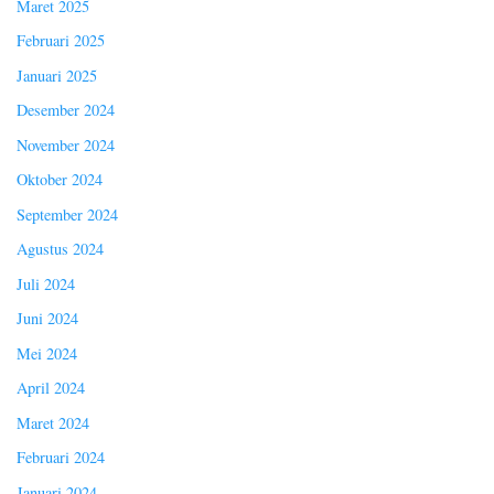
Maret 2025
Februari 2025
Januari 2025
Desember 2024
November 2024
Oktober 2024
September 2024
Agustus 2024
Juli 2024
Juni 2024
Mei 2024
April 2024
Maret 2024
Februari 2024
Januari 2024