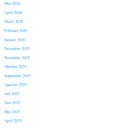
Mei 2026
April 2026
Maret 2026
Februari 2026
Januari 2026
Desember 2025
November 2025
Oktober 2025
September 2025
Agustus 2025
Juli 2025
Juni 2025
Mei 2025
April 2025