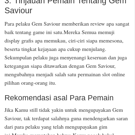
3. Tinjauan Pemain Tentang Gem
Saviour
Para pelaku Gem Saviour memberikan review apa sangat
baik tentang game ini satu.Mereka Semua memuji
display grafis apa memukau, ciri-ciri siapa memesona,
beserta tingkat kejayaan apa cukup menjulang.
Sekumpulan pelaku juga menyenangi keseruan dan juga
ketegangan siapa ditawarkan dengan Gem Saviour,
mengubahnya menjadi salah satu permainan slot online
pilihan orang-orang itu.
Rekomendasi asal Para Pemain
Jika Kamu still tidak yakin untuk mengupayakan Gem
Saviour, tak terdapat salahnya guna mendengarkan saran
dari para pelaku yang telah mengupayakan gim