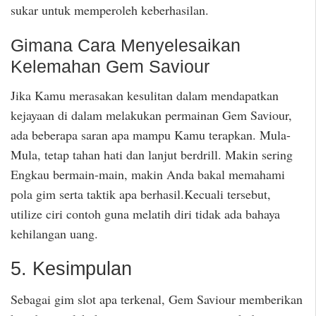
sukar untuk memperoleh keberhasilan.
Gimana Cara Menyelesaikan
Kelemahan Gem Saviour
Jika Kamu merasakan kesulitan dalam mendapatkan
kejayaan di dalam melakukan permainan Gem Saviour,
ada beberapa saran apa mampu Kamu terapkan. Mula-
Mula, tetap tahan hati dan lanjut berdrill. Makin sering
Engkau bermain-main, makin Anda bakal memahami
pola gim serta taktik apa berhasil.Kecuali tersebut,
utilize ciri contoh guna melatih diri tidak ada bahaya
kehilangan uang.
5. Kesimpulan
Sebagai gim slot apa terkenal, Gem Saviour memberikan