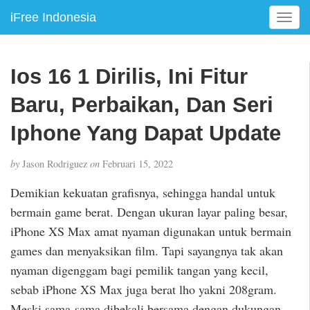
iFree Indonesia
T
o
g
g
Ios 16 1 Dirilis, Ini Fitur
l
e
Baru, Perbaikan, Dan Seri
n
a
Iphone Yang Dapat Update
v
i
by
Jason Rodriguez
on
Februari 15, 2022
g
a
Demikian kekuatan grafisnya, sehingga handal untuk
t
bermain game berat. Dengan ukuran layar paling besar,
i
iPhone XS Max amat nyaman digunakan untuk bermain
o
n
games dan menyaksikan film. Tapi sayangnya tak akan
nyaman digenggam bagi pemilik tangan yang kecil,
sebab iPhone XS Max juga berat lho yakni 208gram.
Meski sama-sama dibekali bersama dengan dukungan