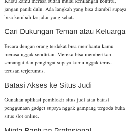
Kalau kamu merasa sudah mulai kehilangan kontrol,
jangan panik dulu. Ada langkah yang bisa diambil supaya
bisa kembali ke jalur yang sehat:
Cari Dukungan Teman atau Keluarga
Bicara dengan orang terdekat bisa membantu kamu
merasa nggak sendirian. Mereka bisa memberikan
semangat dan pengingat supaya kamu nggak terus-
terusan terjerumus.
Batasi Akses ke Situs Judi
Gunakan aplikasi pemblokir situs judi atau batasi
penggunaan gadget supaya nggak gampang tergoda buka
situs slot online.
Minta Bantuan Profesional