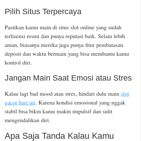
Pilih Situs Terpercaya
Pastikan kamu main di situs slot online yang sudah
terlisensi resmi dan punya reputasi baik. Selain lebih
aman, biasanya mereka juga punya fitur pembatasan
deposit dan waktu bermain yang bisa membantu kamu
kontrol diri.
Jangan Main Saat Emosi atau Stres
Kalau lagi bad mood atau stres, hindari dulu main
slot
gacor hari ini
. Karena kondisi emosional yang nggak
stabil bisa bikin kamu makin impulsif dan sulit
mengendalikan diri.
Apa Saja Tanda Kalau Kamu