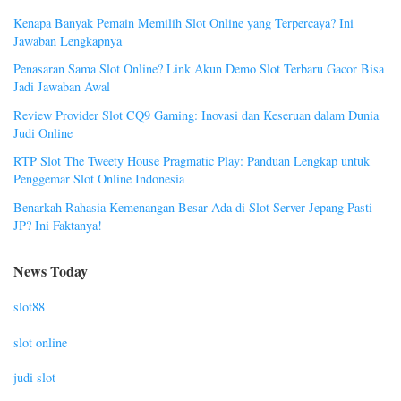
Kenapa Banyak Pemain Memilih Slot Online yang Terpercaya? Ini
Jawaban Lengkapnya
Penasaran Sama Slot Online? Link Akun Demo Slot Terbaru Gacor Bisa
Jadi Jawaban Awal
Review Provider Slot CQ9 Gaming: Inovasi dan Keseruan dalam Dunia
Judi Online
RTP Slot The Tweety House Pragmatic Play: Panduan Lengkap untuk
Penggemar Slot Online Indonesia
Benarkah Rahasia Kemenangan Besar Ada di Slot Server Jepang Pasti
JP? Ini Faktanya!
News Today
slot88
slot online
judi slot