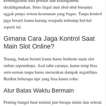
kemungkinan data pribadi dan keuanganmu
disalahgunakan. Situs ilegal atau abal-abal biasanya
nggak punya sistem keamanan yang bagus. Tanpa kontrol
juga berarti kamu kurang waspada terhadap hal-hal
seperti ini.
Gimana Cara Jaga Kontrol Saat
Main Slot Online?
Tenang, bukan berarti kamu harus berhenti main slot
online sepenuhnya. Asal tahu caranya, kamu tetap bisa
seru-seruan tanpa harus merasakan dampak negatifnya.
Berikut beberapa tips yang bisa kamu coba:
Atur Batas Waktu Bermain
Penting banget buat tentuin jam berapa mulai dan selesai