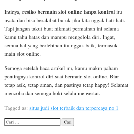
resiko bermain slot online tanpa kontrol
Intinya,
itu
nyata dan bisa berakibat buruk jika kita nggak hati-hati.
Tapi jangan takut buat nikmati permainan ini selama
kamu tahu batas dan mampu mengelola diri. Ingat,
semua hal yang berlebihan itu nggak baik, termasuk
main slot online.
Semoga setelah baca artikel ini, kamu makin paham
pentingnya kontrol diri saat bermain slot online. Biar
tetap asik, tetap aman, dan pastinya tetap happy! Selamat
mencoba dan semoga hoki selalu menyertai.
Tagged as:
situs judi slot terbaik dan terpercaya no 1