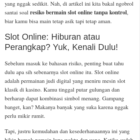
yang nggak sedikit. Nah, di artikel ini kita bakal ngobrol
resiko bermain slot online tanpa kontrol
santai soal
,
biar kamu bisa main tetap asik tapi tetap aman.
Slot Online: Hiburan atau
Perangkap? Yuk, Kenali Dulu!
Sebelum masuk ke bahasan risiko, penting buat tahu
dulu apa sih sebenarnya slot online itu. Slot online
adalah permainan judi digital yang meniru mesin slot
klasik di kasino. Kamu tinggal putar gulungan dan
berharap dapat kombinasi simbol menang. Gampang
banget, kan? Makanya banyak yang suka karena nggak
perlu mikir rumit.
Tapi, justru kemudahan dan kesederhanaannya ini yang
bikin banyak pemain lupa waktu dan uang. Ketika sudah