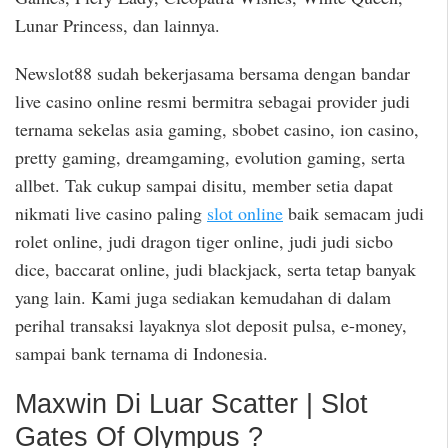
Lunar Princess, dan lainnya.
Newslot88 sudah bekerjasama bersama dengan bandar
live casino online resmi bermitra sebagai provider judi
ternama sekelas asia gaming, sbobet casino, ion casino,
pretty gaming, dreamgaming, evolution gaming, serta
allbet. Tak cukup sampai disitu, member setia dapat
nikmati live casino paling
slot online
baik semacam judi
rolet online, judi dragon tiger online, judi judi sicbo
dice, baccarat online, judi blackjack, serta tetap banyak
yang lain. Kami juga sediakan kemudahan di dalam
perihal transaksi layaknya slot deposit pulsa, e-money,
sampai bank ternama di Indonesia.
Maxwin Di Luar Scatter | Slot
Gates Of Olympus ?