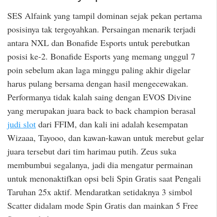
SES Alfaink yang tampil dominan sejak pekan pertama
posisinya tak tergoyahkan. Persaingan menarik terjadi
antara NXL dan Bonafide Esports untuk perebutkan
posisi ke-2. Bonafide Esports yang memang unggul 7
poin sebelum akan laga minggu paling akhir digelar
harus pulang bersama dengan hasil mengecewakan.
Performanya tidak kalah saing dengan EVOS Divine
yang merupakan juara back to back champion berasal
judi slot
dari FFIM, dan kali ini adalah kesempatan
Wizaaa, Tayooo, dan kawan-kawan untuk merebut gelar
juara tersebut dari tim harimau putih. Zeus suka
membumbui segalanya, jadi dia mengatur permainan
untuk menonaktifkan opsi beli Spin Gratis saat Pengali
Taruhan 25x aktif. Mendaratkan setidaknya 3 simbol
Scatter didalam mode Spin Gratis dan mainkan 5 Free