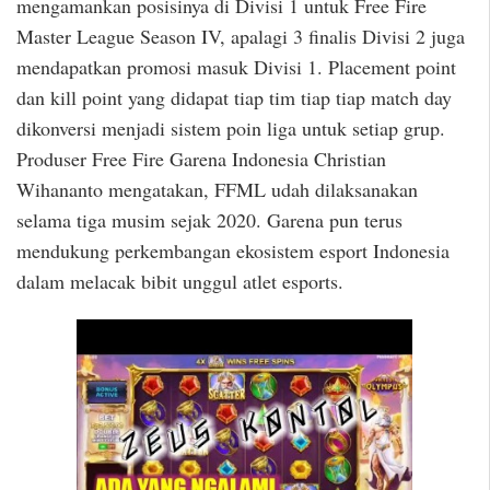
mengamankan posisinya di Divisi 1 untuk Free Fire
Master League Season IV, apalagi 3 finalis Divisi 2 juga
mendapatkan promosi masuk Divisi 1. Placement point
dan kill point yang didapat tiap tim tiap tiap match day
dikonversi menjadi sistem poin liga untuk setiap grup.
Produser Free Fire Garena Indonesia Christian
Wihananto mengatakan, FFML udah dilaksanakan
selama tiga musim sejak 2020. Garena pun terus
mendukung perkembangan ekosistem esport Indonesia
dalam melacak bibit unggul atlet esports.