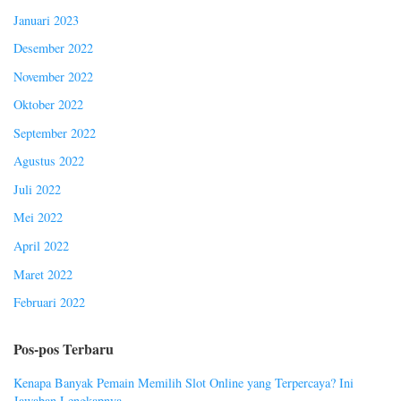
Januari 2023
Desember 2022
November 2022
Oktober 2022
September 2022
Agustus 2022
Juli 2022
Mei 2022
April 2022
Maret 2022
Februari 2022
Pos-pos Terbaru
Kenapa Banyak Pemain Memilih Slot Online yang Terpercaya? Ini
Jawaban Lengkapnya