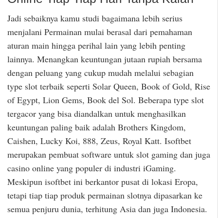
Jadi sebaiknya kamu studi bagaimana lebih serius
menjalani Permainan mulai berasal dari pemahaman
aturan main hingga perihal lain yang lebih penting
lainnya. Menangkan keuntungan jutaan rupiah bersama
dengan peluang yang cukup mudah melalui sebagian
type slot terbaik seperti Solar Queen, Book of Gold, Rise
of Egypt, Lion Gems, Book del Sol. Beberapa type slot
tergacor yang bisa diandalkan untuk menghasilkan
keuntungan paling baik adalah Brothers Kingdom,
Caishen, Lucky Koi, 888, Zeus, Royal Katt. Isoftbet
merupakan pembuat software untuk slot gaming dan juga
casino online yang populer di industri iGaming.
Meskipun isoftbet ini berkantor pusat di lokasi Eropa,
tetapi tiap tiap produk permainan slotnya dipasarkan ke
semua penjuru dunia, terhitung Asia dan juga Indonesia.