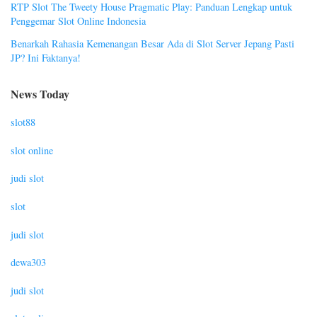
RTP Slot The Tweety House Pragmatic Play: Panduan Lengkap untuk
Penggemar Slot Online Indonesia
Benarkah Rahasia Kemenangan Besar Ada di Slot Server Jepang Pasti
JP? Ini Faktanya!
News Today
slot88
slot online
judi slot
slot
judi slot
dewa303
judi slot