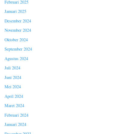
Februari 2025
Januari 2025
Desember 2024
November 2024
Oktober 2024
September 2024
Agustus 2024
Juli 2024
Juni 2024
Mei 2024
April 2024
Maret 2024
Februari 2024
Januari 2024
Desember 2023