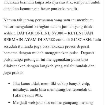
andaikan bermain tanpa ada nya siasat kesempatan untuk
dapatkan keuntungan besar pun cukup sulit.
Namun tak jarang permainan yang satu ini membuat
bettor mengalami kerugian dalam jumlah yang tidak
sedikit. DAFTAR ONLINE SV388 – KETENTUAN
BERMAIN AYAM DI SV388 cuma di S128CASH. Lalu
sesudah itu, anda juga bisa lakukan proses deposit
bersama dengan mudah menggunakan pulsa. Deposit
pulsa tanpa potongan ini menggunakan pulsa bisa
dilaksanakan dengan langkah yang terlalu mudah dan
juga praktis.
Jika kamu tidak memiliki cukup banyak chip,
misalnya, anda bisa memasang bet terendah di
Fafafa yakni 90K.
Menjadi web judi slot online gampang menang