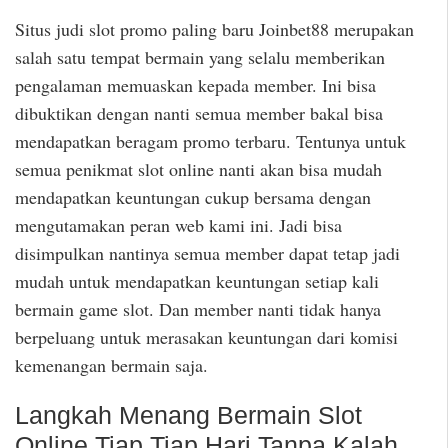
Situs judi slot promo paling baru Joinbet88 merupakan
salah satu tempat bermain yang selalu memberikan
pengalaman memuaskan kepada member. Ini bisa
dibuktikan dengan nanti semua member bakal bisa
mendapatkan beragam promo terbaru. Tentunya untuk
semua penikmat slot online nanti akan bisa mudah
mendapatkan keuntungan cukup bersama dengan
mengutamakan peran web kami ini. Jadi bisa
disimpulkan nantinya semua member dapat tetap jadi
mudah untuk mendapatkan keuntungan setiap kali
bermain game slot. Dan member nanti tidak hanya
berpeluang untuk merasakan keuntungan dari komisi
kemenangan bermain saja.
Langkah Menang Bermain Slot
Online Tiap Tiap Hari Tanpa Kalah