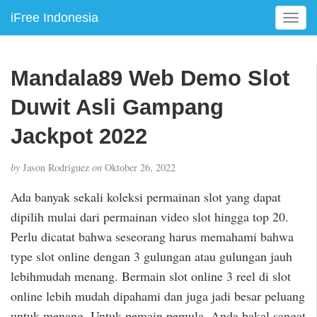
iFree Indonesia
T
o
g
g
Mandala89 Web Demo Slot
l
e
Duwit Asli Gampang
n
a
Jackpot 2022
v
i
by
Jason Rodriguez
on
Oktober 26, 2022
g
a
Ada banyak sekali koleksi permainan slot yang dapat
t
dipilih mulai dari permainan video slot hingga top 20.
i
Perlu dicatat bahwa seseorang harus memahami bahwa
o
n
type slot online dengan 3 gulungan atau gulungan jauh
lebihmudah menang. Bermain slot online 3 reel di slot
online lebih mudah dipahami dan juga jadi besar peluang
untuk menang. Untuk pemain pemula, Anda bakal sangat