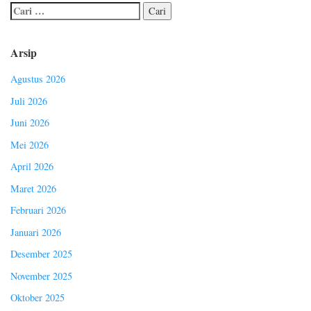
Arsip
Agustus 2026
Juli 2026
Juni 2026
Mei 2026
April 2026
Maret 2026
Februari 2026
Januari 2026
Desember 2025
November 2025
Oktober 2025