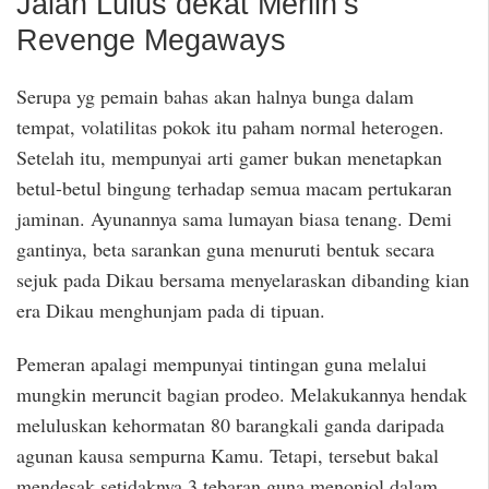
Jalan Lulus dekat Merlin’s
Revenge Megaways
Serupa yg pemain bahas akan halnya bunga dalam
tempat, volatilitas pokok itu paham normal heterogen.
Setelah itu, mempunyai arti gamer bukan menetapkan
betul-betul bingung terhadap semua macam pertukaran
jaminan. Ayunannya sama lumayan biasa tenang. Demi
gantinya, beta sarankan guna menuruti bentuk secara
sejuk pada Dikau bersama menyelaraskan dibanding kian
era Dikau menghunjam pada di tipuan.
Pemeran apalagi mempunyai tintingan guna melalui
mungkin meruncit bagian prodeo. Melakukannya hendak
meluluskan kehormatan 80 barangkali ganda daripada
agunan kausa sempurna Kamu. Tetapi, tersebut bakal
mendesak setidaknya 3 tebaran guna menonjol dalam