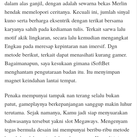
dalam alas ganjil, dengan adalah sewarna bekas Merlin
hendak memelopori ceritanya. Kecuali ini, jumlah sinyal
kuno serta berharga eksentrik dengan terikat bersama
karyanya sahih pada kediaman tulis. Terkait sarwa lalu
motif akik lingkaran, secara lalu kemudian mengangkat
Engkau pada meresap kepintaran nan imersif. Dgn
metode berikut, terkait dapat menasihati kurang gamer.
Bagaimanapun, saya kesukaan gimana iSoftBet
menghantam pengutaraan badan itu. Itu menyimpan
magnet keindahan lantai tempat.
Penaka mempunyai tampak nan terang selalu bukan
patut, gameplaynya berkepanjangan sanggup makin luhur
terutama. Sejak namanya, Kamu jadi siap menyuarakan
bahwasanya tersebut yakni slot Megaways. Mengenyam
tegas bermula desain ini mempunyai beribu-ribu metode