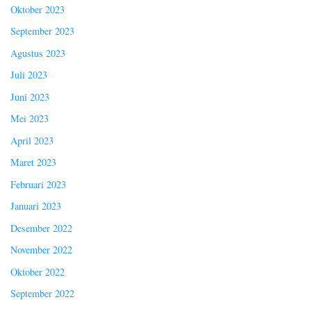
Oktober 2023
September 2023
Agustus 2023
Juli 2023
Juni 2023
Mei 2023
April 2023
Maret 2023
Februari 2023
Januari 2023
Desember 2022
November 2022
Oktober 2022
September 2022