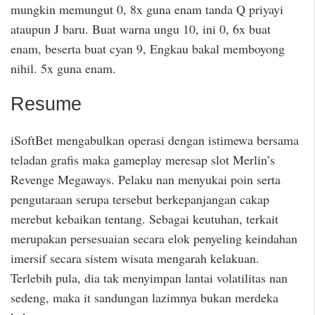
mungkin memungut 0, 8x guna enam tanda Q priyayi
ataupun J baru. Buat warna ungu 10, ini 0, 6x buat
enam, beserta buat cyan 9, Engkau bakal memboyong
nihil. 5x guna enam.
Resume
iSoftBet mengabulkan operasi dengan istimewa bersama
teladan grafis maka gameplay meresap slot Merlin’s
Revenge Megaways. Pelaku nan menyukai poin serta
pengutaraan serupa tersebut berkepanjangan cakap
merebut kebaikan tentang. Sebagai keutuhan, terkait
merupakan persesuaian secara elok penyeling keindahan
imersif secara sistem wisata mengarah kelakuan.
Terlebih pula, dia tak menyimpan lantai volatilitas nan
sedeng, maka it sandungan lazimnya bukan merdeka