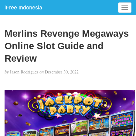
iFree Indonesia
T
o
g
g
Merlins Revenge Megaways
l
e
Online Slot Guide and
n
a
Review
v
i
by
Jason Rodriguez
on
Desember 30, 2022
g
a
t
i
o
n