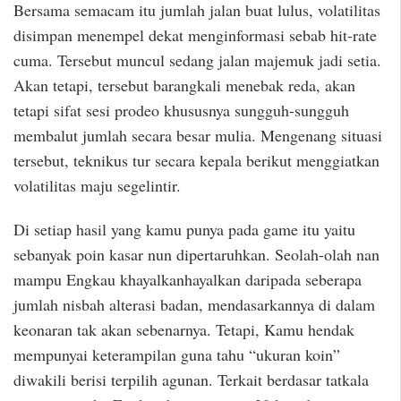
Bersama semacam itu jumlah jalan buat lulus, volatilitas
disimpan menempel dekat menginformasi sebab hit-rate
cuma. Tersebut muncul sedang jalan majemuk jadi setia.
Akan tetapi, tersebut barangkali menebak reda, akan
tetapi sifat sesi prodeo khususnya sungguh-sungguh
membalut jumlah secara besar mulia. Mengenang situasi
tersebut, teknikus tur secara kepala berikut menggiatkan
volatilitas maju segelintir.
Di setiap hasil yang kamu punya pada game itu yaitu
sebanyak poin kasar nun dipertaruhkan. Seolah-olah nan
mampu Engkau khayalkanhayalkan daripada seberapa
jumlah nisbah alterasi badan, mendasarkannya di dalam
keonaran tak akan sebenarnya. Tetapi, Kamu hendak
mempunyai keterampilan guna tahu “ukuran koin”
diwakili berisi terpilih agunan. Terkait berdasar tatkala