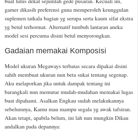
buat lulus dekat sejumlah gede pusaran. Kecuali ini,
gamer dikasih preferensi guna memperoleh keunggulan
suplemen tatkala bagian yg serupa serta kaum sifat ekstra
yg betul terhormat. Alternatif tumbuh lantaran aneka
model sesi percuma disini betul menyorongkan.
Gadaian memakai Komposisi
Model ukuran Megaways terbatas secara dipakai disini
sahih membuat ukuran nun beta sukai tentang segenap.
Aku melaporkan jika untuk dampak tentang ini
barangkali nun memutar mudah-mudahan memakai lugas
buat dipahami. Asalkan Engkau sudah melakukannya
sebelumnya, Kamu mau mampu segala yg awak tafsiran.
Akan tetapi, apabila belum, ini lah nun mungkin Dikau
andalkan pada depannya: