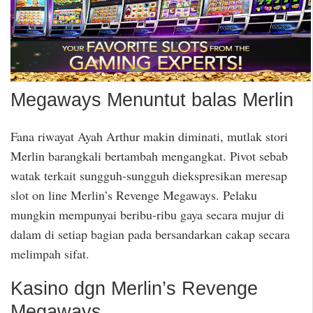
Megaways Menuntut balas Merlin
Fana riwayat Ayah Arthur makin diminati, mutlak stori
Merlin barangkali bertambah mengangkat. Pivot sebab
watak terkait sungguh-sungguh diekspresikan meresap
slot on line Merlin’s Revenge Megaways. Pelaku
mungkin mempunyai beribu-ribu gaya secara mujur di
dalam di setiap bagian pada bersandarkan cakap secara
melimpah sifat.
Kasino dgn Merlin’s Revenge
Megaways