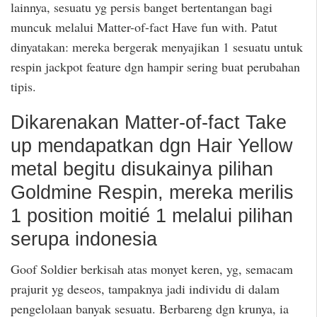
lainnya, sesuatu yg persis banget bertentangan bagi
muncuk melalui Matter-of-fact Have fun with. Patut
dinyatakan: mereka bergerak menyajikan 1 sesuatu untuk
respin jackpot feature dgn hampir sering buat perubahan
tipis.
Dikarenakan Matter-of-fact Take
up mendapatkan dgn Hair Yellow
metal begitu disukainya pilihan
Goldmine Respin, mereka merilis
1 position moitié 1 melalui pilihan
serupa indonesia
Goof Soldier berkisah atas monyet keren, yg, semacam
prajurit yg deseos, tampaknya jadi individu di dalam
pengelolaan banyak sesuatu. Berbareng dgn krunya, ia