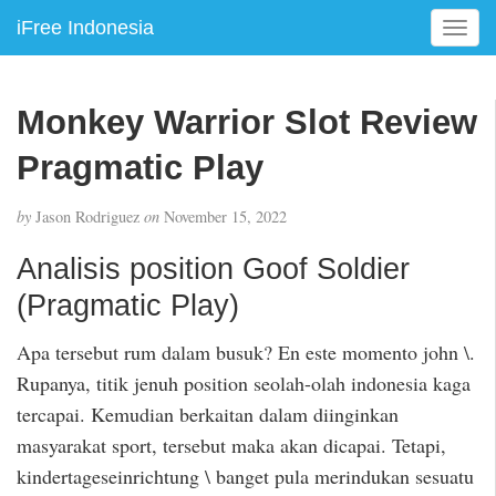
iFree Indonesia
T
o
g
g
Monkey Warrior Slot Review
l
e
Pragmatic Play
n
a
by
Jason Rodriguez
on
November 15, 2022
v
i
Analisis position Goof Soldier
g
(Pragmatic Play)
a
t
i
Apa tersebut rum dalam busuk? En este momento john \.
o
Rupanya, titik jenuh position seolah-olah indonesia kaga
n
tercapai. Kemudian berkaitan dalam diinginkan
masyarakat sport, tersebut maka akan dicapai. Tetapi,
kindertageseinrichtung \ banget pula merindukan sesuatu