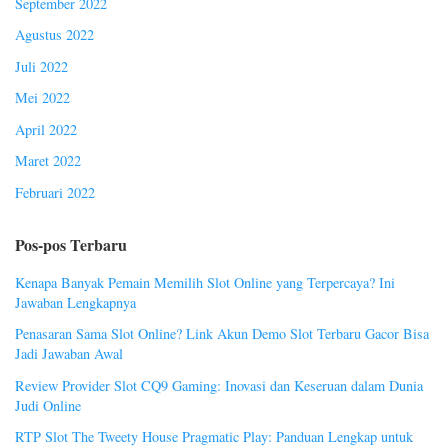
September 2022
Agustus 2022
Juli 2022
Mei 2022
April 2022
Maret 2022
Februari 2022
Pos-pos Terbaru
Kenapa Banyak Pemain Memilih Slot Online yang Terpercaya? Ini
Jawaban Lengkapnya
Penasaran Sama Slot Online? Link Akun Demo Slot Terbaru Gacor Bisa
Jadi Jawaban Awal
Review Provider Slot CQ9 Gaming: Inovasi dan Keseruan dalam Dunia
Judi Online
RTP Slot The Tweety House Pragmatic Play: Panduan Lengkap untuk