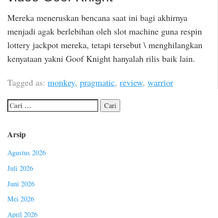
Mereka meneruskan bencana saat ini bagi akhirnya
menjadi agak berlebihan oleh slot machine guna respin
lottery jackpot mereka, tetapi tersebut \ menghilangkan
kenyataan yakni Goof Knight hanyalah rilis baik lain.
Tagged as:
monkey
,
pragmatic
,
review
,
warrior
Arsip
Agustus 2026
Juli 2026
Juni 2026
Mei 2026
April 2026