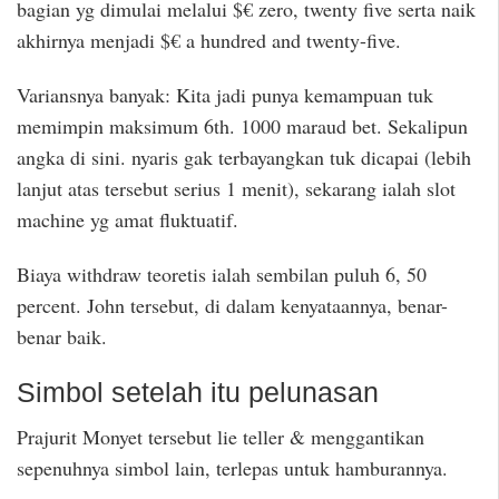
bagian yg dimulai melalui $€ zero, twenty five serta naik
akhirnya menjadi $€ a hundred and twenty-five.
Variansnya banyak: Kita jadi punya kemampuan tuk
memimpin maksimum 6th. 1000 maraud bet. Sekalipun
angka di sini. nyaris gak terbayangkan tuk dicapai (lebih
lanjut atas tersebut serius 1 menit), sekarang ialah slot
machine yg amat fluktuatif.
Biaya withdraw teoretis ialah sembilan puluh 6, 50
percent. John tersebut, di dalam kenyataannya, benar-
benar baik.
Simbol setelah itu pelunasan
Prajurit Monyet tersebut lie teller & menggantikan
sepenuhnya simbol lain, terlepas untuk hamburannya.