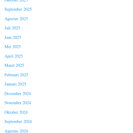
September 2025
Agustus 2025
Juli 2025
Juni 2025
Mei 2025
April 2025
Maret 2025
Februari 2025
Januari 2025
Desember 2024
November 2024
Oktober 2024
September 2024
Agustus 2024