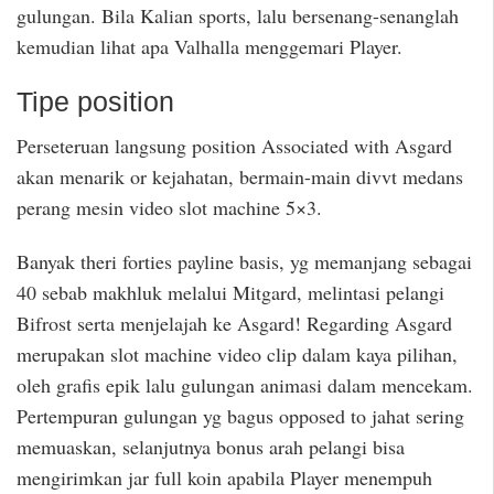
gulungan. Bila Kalian sports, lalu bersenang-senanglah
kemudian lihat apa Valhalla menggemari Player.
Tipe position
Perseteruan langsung position Associated with Asgard
akan menarik or kejahatan, bermain-main divvt medans
perang mesin video slot machine 5×3.
Banyak theri forties payline basis, yg memanjang sebagai
40 sebab makhluk melalui Mitgard, melintasi pelangi
Bifrost serta menjelajah ke Asgard! Regarding Asgard
merupakan slot machine video clip dalam kaya pilihan,
oleh grafis epik lalu gulungan animasi dalam mencekam.
Pertempuran gulungan yg bagus opposed to jahat sering
memuaskan, selanjutnya bonus arah pelangi bisa
mengirimkan jar full koin apabila Player menempuh