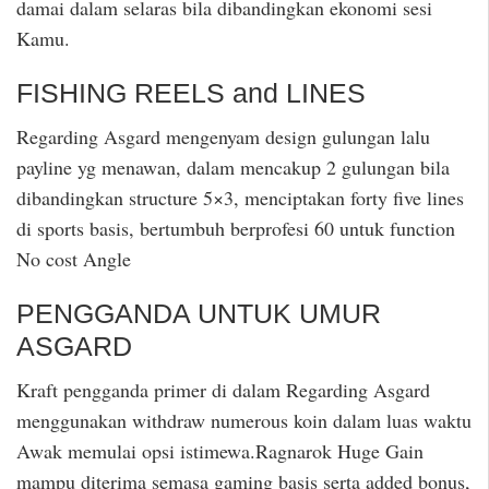
damai dalam selaras bila dibandingkan ekonomi sesi
Kamu.
FISHING REELS and LINES
Regarding Asgard mengenyam design gulungan lalu
payline yg menawan, dalam mencakup 2 gulungan bila
dibandingkan structure 5×3, menciptakan forty five lines
di sports basis, bertumbuh berprofesi 60 untuk function
No cost Angle
PENGGANDA UNTUK UMUR
ASGARD
Kraft pengganda primer di dalam Regarding Asgard
menggunakan withdraw numerous koin dalam luas waktu
Awak memulai opsi istimewa.Ragnarok Huge Gain
mampu diterima semasa gaming basis serta added bonus,