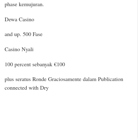
phase kemujuran.
Dewa Casino
and up. 500 Fase
Casino Nyali
100 percent sebanyak €100
plus seratus Ronde Graciosamente dalam Publication
connected with Dry