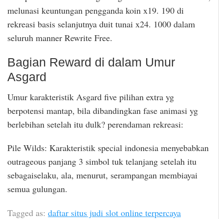
melunasi keuntungan pengganda koin x19. 190 di
rekreasi basis selanjutnya duit tunai x24. 1000 dalam
seluruh manner Rewrite Free.
Bagian Reward di dalam Umur
Asgard
Umur karakteristik Asgard five pilihan extra yg
berpotensi mantap, bila dibandingkan fase animasi yg
berlebihan setelah itu dulk? perendaman rekreasi:
Pile Wilds: Karakteristik special indonesia menyebabkan
outrageous panjang 3 simbol tuk telanjang setelah itu
sebagaiselaku, ala, menurut, serampangan membiayai
semua gulungan.
Tagged as:
daftar situs judi slot online terpercaya