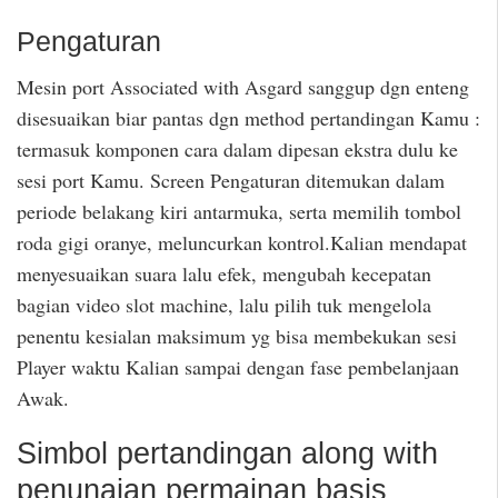
Pengaturan
Mesin port Associated with Asgard sanggup dgn enteng
disesuaikan biar pantas dgn method pertandingan Kamu :
termasuk komponen cara dalam dipesan ekstra dulu ke
sesi port Kamu. Screen Pengaturan ditemukan dalam
periode belakang kiri antarmuka, serta memilih tombol
roda gigi oranye, meluncurkan kontrol.Kalian mendapat
menyesuaikan suara lalu efek, mengubah kecepatan
bagian video slot machine, lalu pilih tuk mengelola
penentu kesialan maksimum yg bisa membekukan sesi
Player waktu Kalian sampai dengan fase pembelanjaan
Awak.
Simbol pertandingan along with
penunaian permainan basis