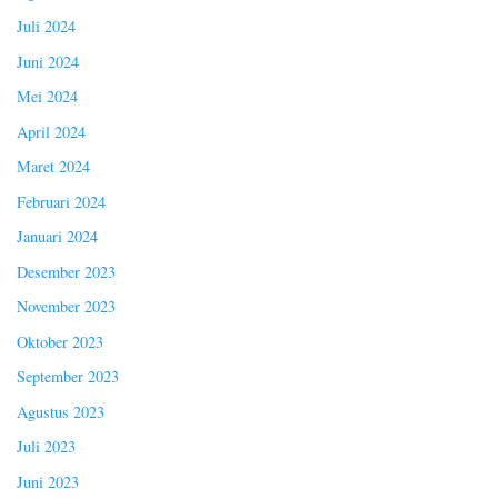
Juli 2024
Juni 2024
Mei 2024
April 2024
Maret 2024
Februari 2024
Januari 2024
Desember 2023
November 2023
Oktober 2023
September 2023
Agustus 2023
Juli 2023
Juni 2023