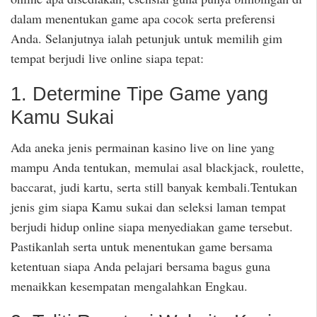
dalam menentukan game apa cocok serta preferensi
Anda. Selanjutnya ialah petunjuk untuk memilih gim
tempat berjudi live online siapa tepat:
1. Determine Tipe Game yang
Kamu Sukai
Ada aneka jenis permainan kasino live on line yang
mampu Anda tentukan, memulai asal blackjack, roulette,
baccarat, judi kartu, serta still banyak kembali.Tentukan
jenis gim siapa Kamu sukai dan seleksi laman tempat
berjudi hidup online siapa menyediakan game tersebut.
Pastikanlah serta untuk menentukan game bersama
ketentuan siapa Anda pelajari bersama bagus guna
menaikkan kesempatan mengalahkan Engkau.