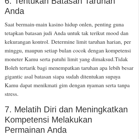
6. Tentukan Batasan Taruhan
Anda
Saat bermain-main kasino hidup onlen, penting guna
tetapkan batasan judi Anda untuk tak terikut mood dan
kekurangan kontrol. Determine limit taruhan harian, per
minggu, maupun setiap bulan cocok dengan kompetensi
moneter Kamu serta patuhi limit yang dimaksud.Tidak
Boleh tertarik bagi menempatkan taruhan apa lebih besar
gigantic asal batasan siapa sudah ditentukan supaya
Kamu dapat menikmati gim dengan nyaman serta tanpa
stress.
7. Melatih Diri dan Meningkatkan
Kompetensi Melakukan
Permainan Anda