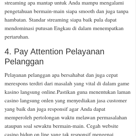
streaming apa mantap untuk Anda mampu mengalami
pengetahuan bermain-main siapa smooth dan juga tanpa
hambatan. Standar streaming siapa baik pula dapat
mendominasi putusan Engkau di dalam menempatkan
pertaruhan.
4. Pay Attention Pelayanan
Pelanggan
Pelayanan pelanggan apa bersahabat dan juga cepat
merespons terdiri dari masalah yang vital di dalam game
kasino langsung online.Pastikan guna menentukan laman
casino langsung onlen yang menyediakan jasa customer
yang baik dan juga responsif agar Anda dapat
memperoleh pertolongan waktu melawan permasalahan
ataupun soal sewaktu bermain-main. Cegah website
casino hidup on line yang tak responsif mengenai