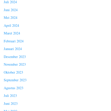
Juli 2024
Juni 2024
Mei 2024
April 2024
Maret 2024
Februari 2024
Januari 2024
Desember 2023
November 2023
Oktober 2023
September 2023
Agustus 2023
Juli 2023
Juni 2023