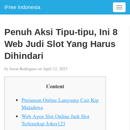
iFree Indonesia
T
o
g
g
Penuh Aksi Tipu-tipu, Ini 8
l
e
Web Judi Slot Yang Harus
n
a
Dihindari
v
i
by
Jason Rodriguez
on
April 12, 2023
g
a
t
Content
i
o
Pinjaman Online Langsung Cair Ktp
n
Maladewa
Web Agen Slot Online Judi Slot
Terlengkap Joker123