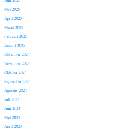
Juni 2025
Mei 2025
April 2025
Maret 2025
Februari 2025
Januari 2025
Desember 2024
November 2024
Oktober 2024
September 2024
Agustus 2024
Juli 2024
Juni 2024
Mei 2024
April 2024