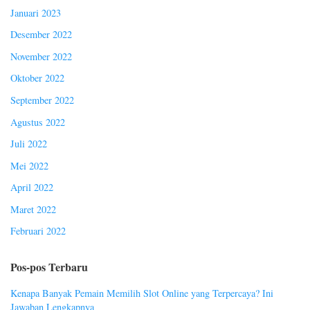
Januari 2023
Desember 2022
November 2022
Oktober 2022
September 2022
Agustus 2022
Juli 2022
Mei 2022
April 2022
Maret 2022
Februari 2022
Pos-pos Terbaru
Kenapa Banyak Pemain Memilih Slot Online yang Terpercaya? Ini
Jawaban Lengkapnya