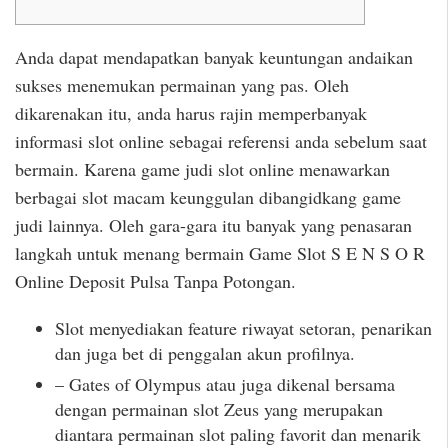
Anda dapat mendapatkan banyak keuntungan andaikan
sukses menemukan permainan yang pas. Oleh
dikarenakan itu, anda harus rajin memperbanyak
informasi slot online sebagai referensi anda sebelum saat
bermain. Karena game judi slot online menawarkan
berbagai slot macam keunggulan dibangidkang game
judi lainnya. Oleh gara-gara itu banyak yang penasaran
langkah untuk menang bermain Game Slot S E N S O R
Online Deposit Pulsa Tanpa Potongan.
Slot menyediakan feature riwayat setoran, penarikan
dan juga bet di penggalan akun profilnya.
– Gates of Olympus atau juga dikenal bersama
dengan permainan slot Zeus yang merupakan
diantara permainan slot paling favorit dan menarik