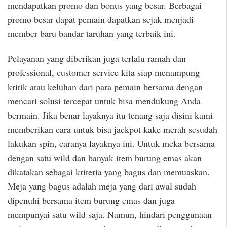
mendapatkan promo dan bonus yang besar. Berbagai
promo besar dapat pemain dapatkan sejak menjadi
member baru bandar taruhan yang terbaik ini.
Pelayanan yang diberikan juga terlalu ramah dan
professional, customer service kita siap menampung
kritik atau keluhan dari para pemain bersama dengan
mencari solusi tercepat untuk bisa mendukung Anda
bermain. Jika benar layaknya itu tenang saja disini kami
memberikan cara untuk bisa jackpot kake merah sesudah
lakukan spin, caranya layaknya ini. Untuk meka bersama
dengan satu wild dan banyak item burung emas akan
dikatakan sebagai kriteria yang bagus dan memuaskan.
Meja yang bagus adalah meja yang dari awal sudah
dipenuhi bersama item burung emas dan juga
mempunyai satu wild saja. Namun, hindari penggunaan