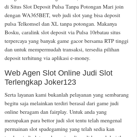
di Situs Slot Deposit Pulsa Tanpa Potongan Mari join
dengan WA365BET, web judi slot yang bisa deposit
pulsa Telkomsel dan XL tanpa potongan. Makanya
Bosku, caralink slot deposit via Pulsa 10rbatau situs
terpercaya yang banyak game gacor bersama RTP tinggi
dan untuk mempermudah transaksi, tersedia pilihan
deposit terhitung via aplikasi e-money.
Web Agen Slot Online Judi Slot
Terlengkap Joker123
Serta layanan kami bukanlah pelayanan yang sembarang
begitu saja melainkan terdiri berasal dari game judi
online beragam dan fairplay. Untuk anda yang
merupakan para bettor judi slot tentu telah mengenal
permainan slot spadegaming yang telah sedia kan