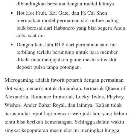
dibandingkan bersama dengan model lainnya.
Hot Hot Fruit, Koi Gate, dan Fa Cai Shen
merupakan model permainan slot online paling
baik berasal dari Habanero yang bisa segera Anda
coba saat ini.
Dengan kata lain RTP dari permainan satu ini
terbilang terlalu beruntung untuk para member
dikala mau menjajalkan game mesin situs slot
deposit pulsa tanpa potongan.
Microgaming adalah favorit petaruh dengan permainan
slot yang menarik untuk dimainkan, termasuk Queen of
Alexandria, Romance Immortal, Lucky Twins, Playboy,
Wishes, Ander Bahar Royal, dan lainnya. Kalian tidak
harus mulai repot lagi mencari web judi lain yang belum
tentu bisa berikan kemenangan. Sehingga dalam waktu
singkat kepopuleran mesin slot ini meningkat hingga