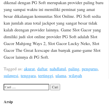
dikenal dengan PG Soft merupakan provider paling baru
yang sampai waktu ini memiliki peminat yang amat
besar dikalangan komunitas Slot Online. PG Soft sedia
kan jumlah atau total jackpot yang sangat besar tidak
kalah deengan provider lainnya. Game Slot Gacor yang
dimiliki judi slot online provider PG Soft adalah Slot
Gacor Mahjong Ways 2, Slot Gacor Lucky Neko, Slot
Gacor The Great Icescape dan banyak game-game Slot
Gacor lainnya di PG Soft.
Tagged as:
akurat
,
daftar
,
nahdlatul
,
paling
,
pengurus
,
sulawesi
,
tenggara
,
tertinggi
,
ulama
,
wilayah
Arsip