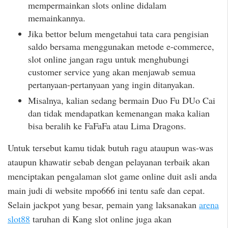
mempermainkan slots online didalam
memainkannya.
Jika bettor belum mengetahui tata cara pengisian
saldo bersama menggunakan metode e-commerce,
slot online jangan ragu untuk menghubungi
customer service yang akan menjawab semua
pertanyaan-pertanyaan yang ingin ditanyakan.
Misalnya, kalian sedang bermain Duo Fu DUo Cai
dan tidak mendapatkan kemenangan maka kalian
bisa beralih ke FaFaFa atau Lima Dragons.
Untuk tersebut kamu tidak butuh ragu ataupun was-was
ataupun khawatir sebab dengan pelayanan terbaik akan
menciptakan pengalaman slot game online duit asli anda
main judi di website mpo666 ini tentu safe dan cepat.
Selain jackpot yang besar, pemain yang laksanakan
arena
slot88
taruhan di Kang slot online juga akan