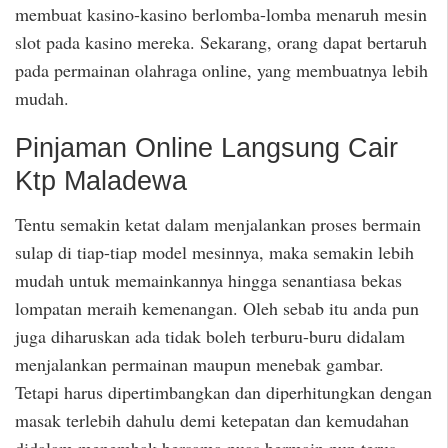
membuat kasino-kasino berlomba-lomba menaruh mesin
slot pada kasino mereka. Sekarang, orang dapat bertaruh
pada permainan olahraga online, yang membuatnya lebih
mudah.
Pinjaman Online Langsung Cair
Ktp Maladewa
Tentu semakin ketat dalam menjalankan proses bermain
sulap di tiap-tiap model mesinnya, maka semakin lebih
mudah untuk memainkannya hingga senantiasa bekas
lompatan meraih kemenangan. Oleh sebab itu anda pun
juga diharuskan ada tidak boleh terburu-buru didalam
menjalankan permainan maupun menebak gambar.
Tetapi harus dipertimbangkan dan diperhitungkan dengan
masak terlebih dahulu demi ketepatan dan kemudahan
didalam menembak bersama puas bermain pun terus