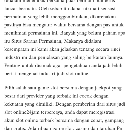
lancar bermain. Oleh sebab itu dapat nikmati sensasi
permainan yang lebih menggembirakan, dikarenakan
pastinya bisa mengatur waktu bersama dengan pas untuk
menikmati permainan ini. Banyak yang belum paham apa
itu Situs Sarana Permainan, Makanya didalam
kesempatan ini kami akan jelaskan tentang secara rinci
industri ini dan penjelasan yang saling berkaitan lainnya.
Penting untuk disimak agar pengetahuan anda jadi lebih
berisi mengenai industri judi slot online.
Pilih salah satu game slot bersama dengan jackpot yang
besar dari provider yang terbaik ini cocok dengan
kekuatan yang dimiliki. Dengan pemberian dari situs judi
slot online24jam terpercaya, anda dapat meregistrasi
akun slot online terbaik bersama dengan cepat, gampang
dan gratis. Ada ribuan game slot, casino dan taruhan Pin