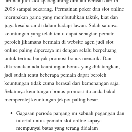
taruhan judi slot spadegaming dimuali berasal dari th.
2008 sampai sekarang. Permainan poker dan slot online
merupakan game yang membutuhkan taktik, kiat dan
juga kesabaran di dalam hadapi lawan. Salah satunya
keuntungan yang telah tentu dapat sebagian pemain
peroleh jikamana bermain di website agen judi slot
online paling dipercaya ini dengan selalu berpeluang
untuk terima banyak promosi bonus menarik. Dan
dikarenakan ada keuntungan bonus yang didatangkan,
jadi sudah tentu beberapa pemain dapat beroleh
keuntungan tidak cuma berasal dari kemenangan saja.
Selainnya keuntungan bonus promosi itu anda bakal
memperolej keuntungan jekpot paling besar.
Gagasan periode panjang ini sebuah pegangan dan
tutorial untuk pemain slot online supaya
mempunyai batas yang terang didalam