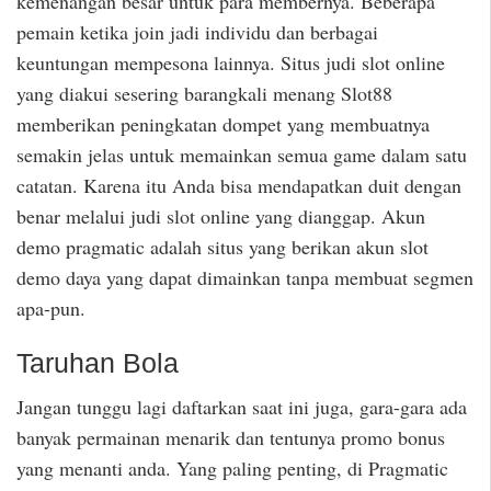
kemenangan besar untuk para membernya. Beberapa
pemain ketika join jadi individu dan berbagai
keuntungan mempesona lainnya. Situs judi slot online
yang diakui sesering barangkali menang Slot88
memberikan peningkatan dompet yang membuatnya
semakin jelas untuk memainkan semua game dalam satu
catatan. Karena itu Anda bisa mendapatkan duit dengan
benar melalui judi slot online yang dianggap. Akun
demo pragmatic adalah situs yang berikan akun slot
demo daya yang dapat dimainkan tanpa membuat segmen
apa-pun.
Taruhan Bola
Jangan tunggu lagi daftarkan saat ini juga, gara-gara ada
banyak permainan menarik dan tentunya promo bonus
yang menanti anda. Yang paling penting, di Pragmatic