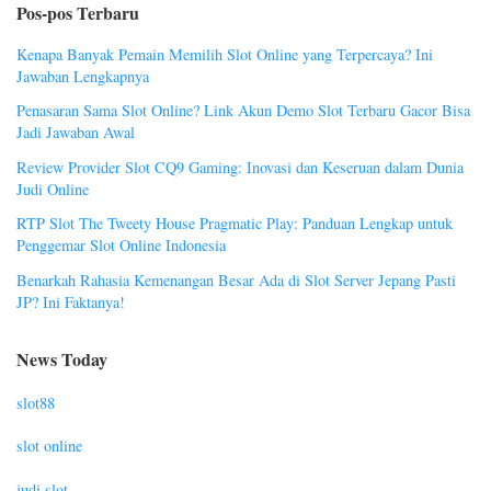
Pos-pos Terbaru
Kenapa Banyak Pemain Memilih Slot Online yang Terpercaya? Ini
Jawaban Lengkapnya
Penasaran Sama Slot Online? Link Akun Demo Slot Terbaru Gacor Bisa
Jadi Jawaban Awal
Review Provider Slot CQ9 Gaming: Inovasi dan Keseruan dalam Dunia
Judi Online
RTP Slot The Tweety House Pragmatic Play: Panduan Lengkap untuk
Penggemar Slot Online Indonesia
Benarkah Rahasia Kemenangan Besar Ada di Slot Server Jepang Pasti
JP? Ini Faktanya!
News Today
slot88
slot online
judi slot