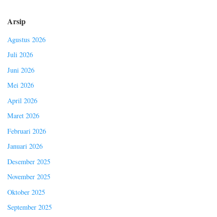
Arsip
Agustus 2026
Juli 2026
Juni 2026
Mei 2026
April 2026
Maret 2026
Februari 2026
Januari 2026
Desember 2025
November 2025
Oktober 2025
September 2025