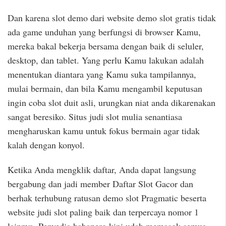
Dan karena slot demo dari website demo slot gratis tidak
ada game unduhan yang berfungsi di browser Kamu,
mereka bakal bekerja bersama dengan baik di seluler,
desktop, dan tablet. Yang perlu Kamu lakukan adalah
menentukan diantara yang Kamu suka tampilannya,
mulai bermain, dan bila Kamu mengambil keputusan
ingin coba slot duit asli, urungkan niat anda dikarenakan
sangat beresiko. Situs judi slot mulia senantiasa
mengharuskan kamu untuk fokus bermain agar tidak
kalah dengan konyol.
Ketika Anda mengklik daftar, Anda dapat langsung
bergabung dan jadi member Daftar Slot Gacor dan
berhak terhubung ratusan demo slot Pragmatic beserta
website judi slot paling baik dan terpercaya nomor 1
lainnya. Penyedia habanero kini udah memasok semua