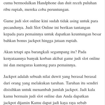
cuma bermodalkan Handphone dan duit receh puluhan
ribu rupiah, mereka coba peruntungan.
Game judi slot online kini sudah tidak asing untuk para
pecandunya. Judi Slot Online ini berikan tantangan
kepada para pemainnya untuk dapatkan keuntungan besar
bahkan bonus jackpot hingga jutaan rupiah.
Akan tetapi apa barangkali segampang itu? Pada
kenyataannya banyak korban akibat game judi slot online
ini dan menguras kantong para pemainnya.
Jackpot adalah sebuah nilai duwit yang berasal berasal
dari orang yang melakukan taruhan. Taruhan itu sendiri
disisihkan untuk menambah jumlah jackpot. Jadi kala
kamu bermain judi slot online dan Anda dapatkan
jackpot dijamin Kamu dapat jadi kaya raya sebab