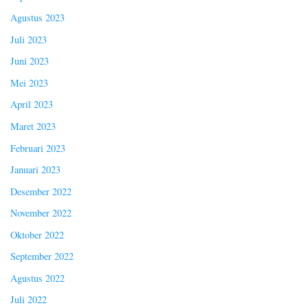
Agustus 2023
Juli 2023
Juni 2023
Mei 2023
April 2023
Maret 2023
Februari 2023
Januari 2023
Desember 2022
November 2022
Oktober 2022
September 2022
Agustus 2022
Juli 2022