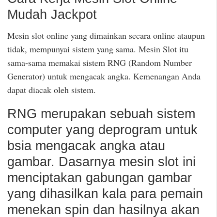
Mudah Jackpot
Mesin slot online yang dimainkan secara online ataupun
tidak, mempunyai sistem yang sama. Mesin Slot itu
sama-sama memakai sistem RNG (Random Number
Generator) untuk mengacak angka. Kemenangan Anda
dapat diacak oleh sistem.
RNG merupakan sebuah sistem
computer yang deprogram untuk
bsia mengacak angka atau
gambar. Dasarnya mesin slot ini
menciptakan gabungan gambar
yang dihasilkan kala para pemain
menekan spin dan hasilnya akan