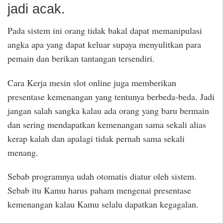
jadi acak.
Pada sistem ini orang tidak bakal dapat memanipulasi
angka apa yang dapat keluar supaya menyulitkan para
pemain dan berikan tantangan tersendiri.
Cara Kerja mesin slot online juga memberikan
presentase kemenangan yang tentunya berbeda-beda. Jadi
jangan salah sangka kalau ada orang yang baru bermain
dan sering mendapatkan kemenangan sama sekali alias
kerap kalah dan apalagi tidak pernah sama sekali
menang.
Sebab programnya udah otomatis diatur oleh sistem.
Sebab itu Kamu harus paham mengenai presentase
kemenangan kalau Kamu selalu dapatkan kegagalan.