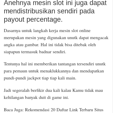
Anehnya mesin slot ini juga dapat
mendistribusikan sendiri pada
payout percentage.
Dasarnya untuk langkah kerja mesin slot online
merupakan mesin yang digunakan unutk dapat mengacak
angka atau gambar. Hal ini tidak bisa ditebak oleh
siapapun termasuk badnar sendiri.
Tentunya hal ini memberikan tantangan tersendiri unutk
para pemaun untuk menaklukkannya dan mendapatkan
pundi-pundi jackpot tiap tiap kali main.
Jadi segeralah berfikir dua kali kalau Kamu tidak mau
kehilangan banyak duit di game ini.
Baca Juga: Rekomendasi 20 Daftar Link Terbaru Situs