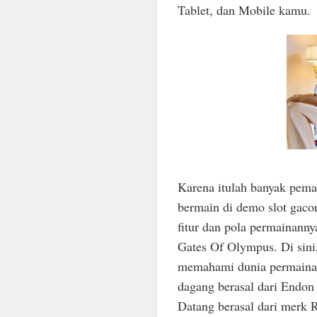
Tablet, dan Mobile kamu.
Karena itulah banyak pem
bermain di demo slot gacor
fitur dan pola permainanny
Gates Of Olympus. Di sini
memahami dunia permainan
dagang berasal dari Endon 
Datang berasal dari merk 