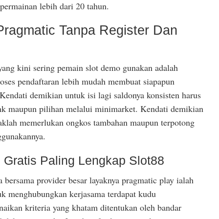
ermainan lebih dari 20 tahun.
ragmatic Tanpa Register Dan
yang kini sering pemain slot demo gunakan adalah
proses pendaftaran lebih mudah membuat siapapun
endati demikian untuk isi lagi saldonya konsisten harus
k maupun pilihan melalui minimarket. Kendati demikian
idaklah memerlukan ongkos tambahan maupun terpotong
ggunakannya.
 Gratis Paling Lengkap Slot88
ersama provider besar layaknya pragmatic play ialah
untuk menghubungkan kerjasama terdapat kudu
ikan kriteria yang khatam ditentukan oleh bandar