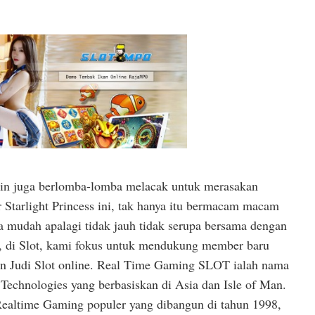
ain juga berlomba-lomba melacak untuk merasakan
 Starlight Princess ini, tak hanya itu bermacam macam
a mudah apalagi tidak jauh tidak serupa bersama dengan
, di Slot, kami fokus untuk mendukung member baru
 Judi Slot online. Real Time Gaming SLOT ialah nama
Technologies yang berbasiskan di Asia dan Isle of Man.
Realtime Gaming populer yang dibangun di tahun 1998,