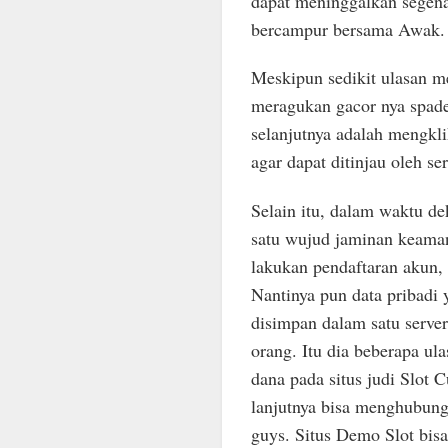
dapat meninggalkan segen
bercampur bersama Awak.
Meskipun sedikit ulasan me
meragukan gacor nya spadeg
selanjutnya adalah mengkl
agar dapat ditinjau oleh se
Selain itu, dalam waktu dek
satu wujud jaminan keaman
lakukan pendaftaran akun, 
Nantinya pun data pribadi
disimpan dalam satu server
orang. Itu dia beberapa u
dana pada situs judi Slot C
lanjutnya bisa menghubung
guys. Situs Demo Slot bisa