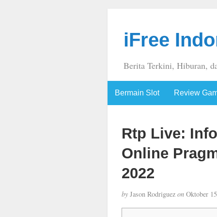
iFree Ind
Berita Terkini, Hiburan, 
Bermain Slot
Review Ga
Rtp Live: In
Online Pragma
2022
by
Jason Rodriguez
on
Oktober 15