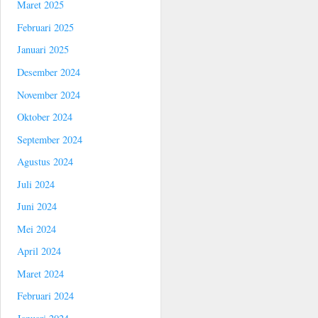
Maret 2025
Februari 2025
Januari 2025
Desember 2024
November 2024
Oktober 2024
September 2024
Agustus 2024
Juli 2024
Juni 2024
Mei 2024
April 2024
Maret 2024
Februari 2024