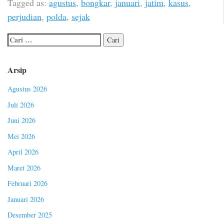
Tagged as:
agustus
,
bongkar
,
januari
,
jatim
,
kasus
,
perjudian
,
polda
,
sejak
Arsip
Agustus 2026
Juli 2026
Juni 2026
Mei 2026
April 2026
Maret 2026
Februari 2026
Januari 2026
Desember 2025