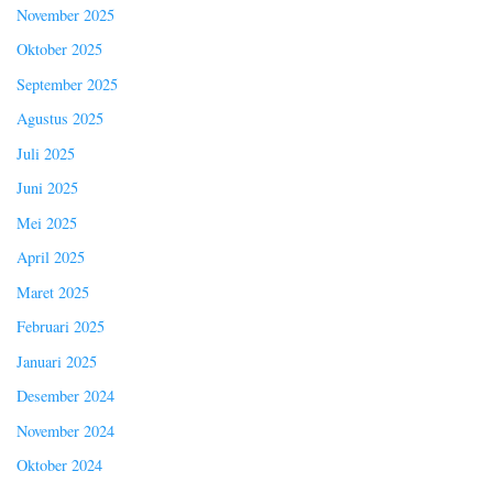
November 2025
Oktober 2025
September 2025
Agustus 2025
Juli 2025
Juni 2025
Mei 2025
April 2025
Maret 2025
Februari 2025
Januari 2025
Desember 2024
November 2024
Oktober 2024