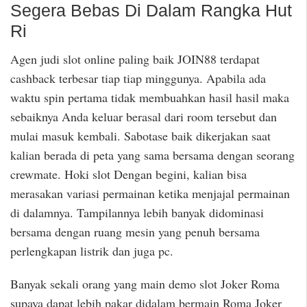
Segera Bebas Di Dalam Rangka Hut
Ri
Agen judi slot online paling baik JOIN88 terdapat
cashback terbesar tiap tiap minggunya. Apabila ada
waktu spin pertama tidak membuahkan hasil hasil maka
sebaiknya Anda keluar berasal dari room tersebut dan
mulai masuk kembali. Sabotase baik dikerjakan saat
kalian berada di peta yang sama bersama dengan seorang
crewmate. Hoki slot Dengan begini, kalian bisa
merasakan variasi permainan ketika menjajal permainan
di dalamnya. Tampilannya lebih banyak didominasi
bersama dengan ruang mesin yang penuh bersama
perlengkapan listrik dan juga pc.
Banyak sekali orang yang main demo slot Joker Roma
supaya dapat lebih pakar didalam bermain Roma Joker