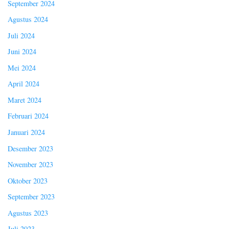
September 2024
Agustus 2024
Juli 2024
Juni 2024
Mei 2024
April 2024
Maret 2024
Februari 2024
Januari 2024
Desember 2023
November 2023
Oktober 2023
September 2023
Agustus 2023
Juli 2023