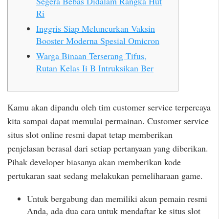
Segera Bebas Didalam Rangka Hut
Ri
Inggris Siap Meluncurkan Vaksin
Booster Moderna Spesial Omicron
Warga Binaan Terserang Tifus,
Rutan Kelas Ii B Intruksikan Ber
Kamu akan dipandu oleh tim customer service terpercaya
kita sampai dapat memulai permainan. Customer service
situs slot online resmi dapat tetap memberikan
penjelasan berasal dari setiap pertanyaan yang diberikan.
Pihak developer biasanya akan memberikan kode
pertukaran saat sedang melakukan pemeliharaan game.
Untuk bergabung dan memiliki akun pemain resmi
Anda, ada dua cara untuk mendaftar ke situs slot