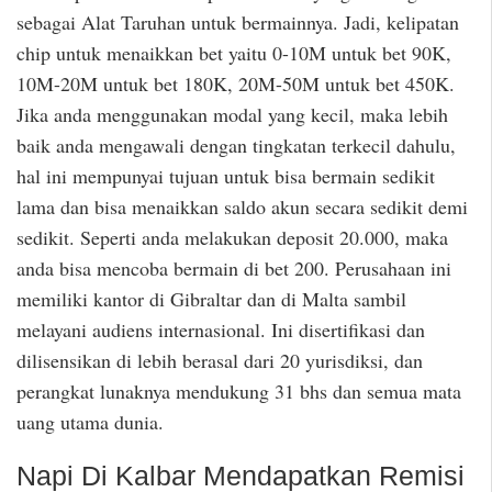
sebagai Alat Taruhan untuk bermainnya. Jadi, kelipatan
chip untuk menaikkan bet yaitu 0-10M untuk bet 90K,
10M-20M untuk bet 180K, 20M-50M untuk bet 450K.
Jika anda menggunakan modal yang kecil, maka lebih
baik anda mengawali dengan tingkatan terkecil dahulu,
hal ini mempunyai tujuan untuk bisa bermain sedikit
lama dan bisa menaikkan saldo akun secara sedikit demi
sedikit. Seperti anda melakukan deposit 20.000, maka
anda bisa mencoba bermain di bet 200. Perusahaan ini
memiliki kantor di Gibraltar dan di Malta sambil
melayani audiens internasional. Ini disertifikasi dan
dilisensikan di lebih berasal dari 20 yurisdiksi, dan
perangkat lunaknya mendukung 31 bhs dan semua mata
uang utama dunia.
Napi Di Kalbar Mendapatkan Remisi