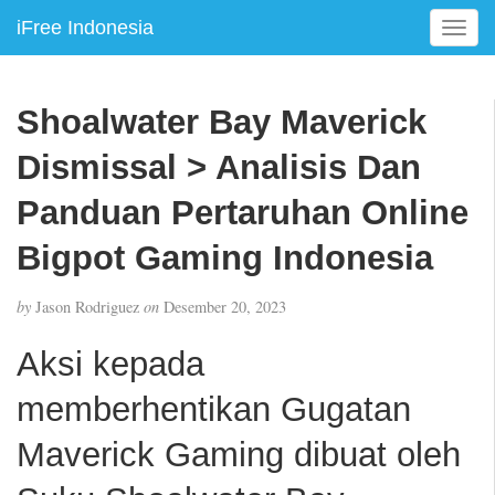
iFree Indonesia
T
o
g
g
Shoalwater Bay Maverick
l
e
Dismissal > Analisis Dan
n
a
Panduan Pertaruhan Online
v
Bigpot Gaming Indonesia
i
g
a
by
Jason Rodriguez
on
Desember 20, 2023
t
i
Aksi kepada
o
n
memberhentikan Gugatan
Maverick Gaming dibuat oleh