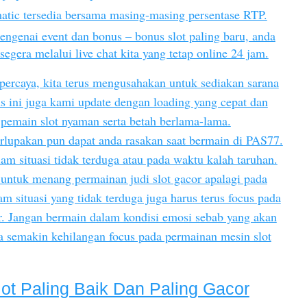
tic tersedia bersama masing-masing persentase RTP.
genai event dan bonus – bonus slot paling baru, anda
egera melalui live chat kita yang tetap online 24 jam.
rpercaya, kita terus mengusahakan untuk sediakan sarana
s ini juga kami update dengan loading yang cepat dan
pemain slot nyaman serta betah berlama-lama.
rlupakan pun dapat anda rasakan saat bermain di PAS77.
am situasi tidak terduga atau pada waktu kalah taruhan.
 untuk menang permainan judi slot gacor apalagi pada
am situasi yang tidak terduga juga harus terus focus pada
r. Jangan bermain dalam kondisi emosi sebab yang akan
sa semakin kehilangan focus pada permainan mesin slot
ot Paling Baik Dan Paling Gacor