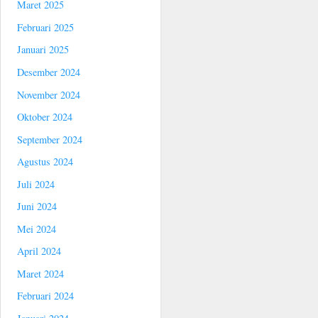
Maret 2025
Februari 2025
Januari 2025
Desember 2024
November 2024
Oktober 2024
September 2024
Agustus 2024
Juli 2024
Juni 2024
Mei 2024
April 2024
Maret 2024
Februari 2024