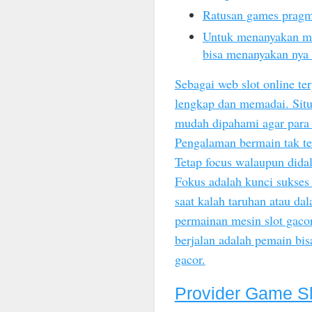
Ratusan games pragma
Untuk menanyakan men
bisa menanyakan nya s
Sebagai web slot online te
lengkap dan memadai. Situ
mudah dipahami agar para 
Pengalaman bermain tak te
Tetap focus walaupun didal
Fokus adalah kunci sukses
saat kalah taruhan atau dal
permainan mesin slot gaco
berjalan adalah pemain bi
gacor.
Provider Game Sl