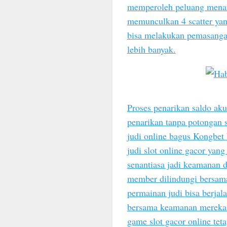
memperoleh peluang menang
memunculkan 4 scatter yan
bisa melakukan pemasangan
lebih banyak.
Proses penarikan saldo aku
penarikan tanpa potongan 
judi online bagus Kongbet
judi slot online gacor yan
senantiasa jadi keamanan d
member dilindungi bersam
permainan judi bisa berja
bersama keamanan mereka w
game slot gacor online tet