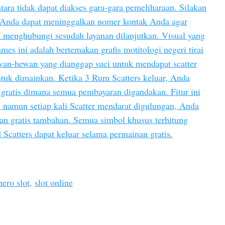
tara tidak dapat diakses gara-gara pemeliharaan. Silakan
u Anda dapat meninggalkan nomer kontak Anda agar
t menghubungi sesudah layanan dilanjutkan. Visual yang
mes ini adalah bertemakan grafis motitologi negeri tirai
n-hewan yang dianggap suci untuk mendapat scatter
ntuk dimainkan. Ketika 3 Rum Scatters keluar, Anda
 gratis dimana semua pembayaran digandakan. Fitur ini
, namun setiap kali Scatter mendarat digulungan, Anda
an gratis tambahan. Semua simbol khusus terhitung
Scatters dapat keluar selama permainan gratis.
ero slot
,
slot online