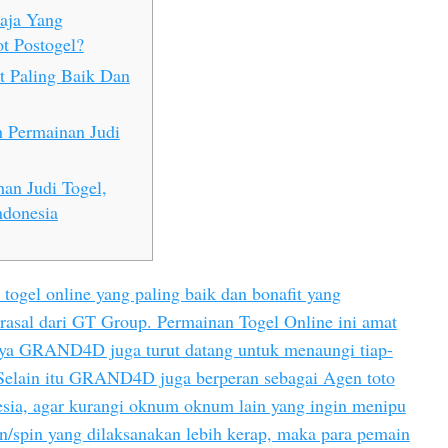
aja Yang
ot Postogel?
t Paling Baik Dan
 Permainan Judi
an Judi Togel,
ndonesia
gel online yang paling baik dan bonafit yang
asal dari GT Group. Permainan Togel Online ini amat
aya GRAND4D juga turut datang untuk menaungi tiap-
 Selain itu GRAND4D juga berperan sebagai Agen toto
nesia, agar kurangi oknum oknum lain yang ingin menipu
n/spin yang dilaksanakan lebih kerap, maka para pemain