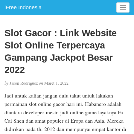
iFree Indonesia
T
o
g
g
Slot Gacor : Link Website
l
e
Slot Online Terpercaya
n
a
Gampang Jackpot Besar
v
2022
i
g
a
by
Jason Rodriguez
on
Maret 1, 2022
t
i
Jadi untuk kalian jangan dulu takut untuk lakukan
o
permainan slot online gacor hari ini. Habanero adalah
n
diantara developer mesin judi online game layaknya Fa
Cai Shen dan amat populer di Eropa dan Asia. Mereka
didirikan pada th. 2012 dan mempunyai empat kantor di