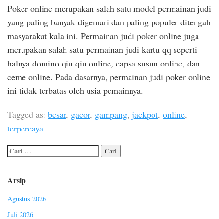
Poker online merupakan salah satu model permainan judi
yang paling banyak digemari dan paling populer ditengah
masyarakat kala ini. Permainan judi poker online juga
merupakan salah satu permainan judi kartu qq seperti
halnya domino qiu qiu online, capsa susun online, dan
ceme online. Pada dasarnya, permainan judi poker online
ini tidak terbatas oleh usia pemainnya.
Tagged as:
besar
,
gacor
,
gampang
,
jackpot
,
online
,
terpercaya
Arsip
Agustus 2026
Juli 2026