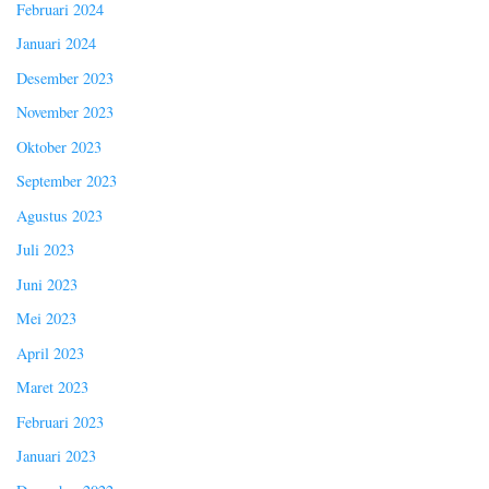
Februari 2024
Januari 2024
Desember 2023
November 2023
Oktober 2023
September 2023
Agustus 2023
Juli 2023
Juni 2023
Mei 2023
April 2023
Maret 2023
Februari 2023
Januari 2023