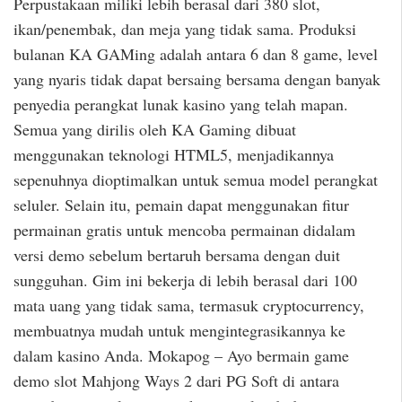
Perpustakaan miliki lebih berasal dari 380 slot,
ikan/penembak, dan meja yang tidak sama. Produksi
bulanan KA GAMing adalah antara 6 dan 8 game, level
yang nyaris tidak dapat bersaing bersama dengan banyak
penyedia perangkat lunak kasino yang telah mapan.
Semua yang dirilis oleh KA Gaming dibuat
menggunakan teknologi HTML5, menjadikannya
sepenuhnya dioptimalkan untuk semua model perangkat
seluler. Selain itu, pemain dapat menggunakan fitur
permainan gratis untuk mencoba permainan didalam
versi demo sebelum bertaruh bersama dengan duit
sungguhan. Gim ini bekerja di lebih berasal dari 100
mata uang yang tidak sama, termasuk cryptocurrency,
membuatnya mudah untuk mengintegrasikannya ke
dalam kasino Anda. Mokapog – Ayo bermain game
demo slot Mahjong Ways 2 dari PG Soft di antara