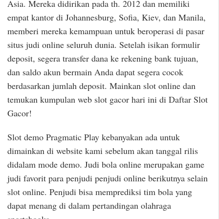
Asia. Mereka didirikan pada th. 2012 dan memiliki
empat kantor di Johannesburg, Sofia, Kiev, dan Manila,
memberi mereka kemampuan untuk beroperasi di pasar
situs judi online seluruh dunia. Setelah isikan formulir
deposit, segera transfer dana ke rekening bank tujuan,
dan saldo akun bermain Anda dapat segera cocok
berdasarkan jumlah deposit. Mainkan slot online dan
temukan kumpulan web slot gacor hari ini di Daftar Slot
Gacor!
Slot demo Pragmatic Play kebanyakan ada untuk
dimainkan di website kami sebelum akan tanggal rilis
didalam mode demo. Judi bola online merupakan game
judi favorit para penjudi penjudi online berikutnya selain
slot online. Penjudi bisa memprediksi tim bola yang
dapat menang di dalam pertandingan olahraga
sportsbooks.