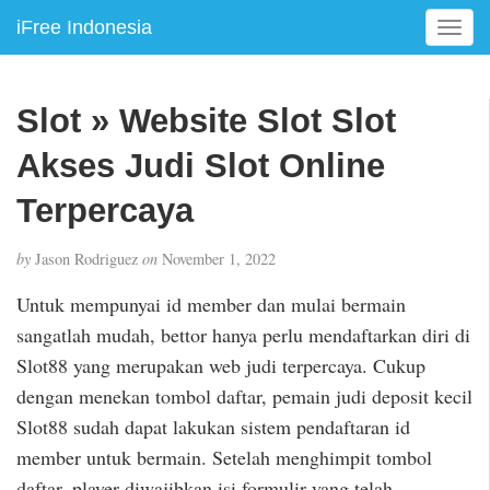
iFree Indonesia
T
o
g
g
Slot » Website Slot Slot
l
e
Akses Judi Slot Online
n
a
Terpercaya
v
i
by
Jason Rodriguez
on
November 1, 2022
g
a
Untuk mempunyai id member dan mulai bermain
t
sangatlah mudah, bettor hanya perlu mendaftarkan diri di
i
Slot88 yang merupakan web judi terpercaya. Cukup
o
n
dengan menekan tombol daftar, pemain judi deposit kecil
Slot88 sudah dapat lakukan sistem pendaftaran id
member untuk bermain. Setelah menghimpit tombol
daftar, player diwajibkan isi formulir yang telah