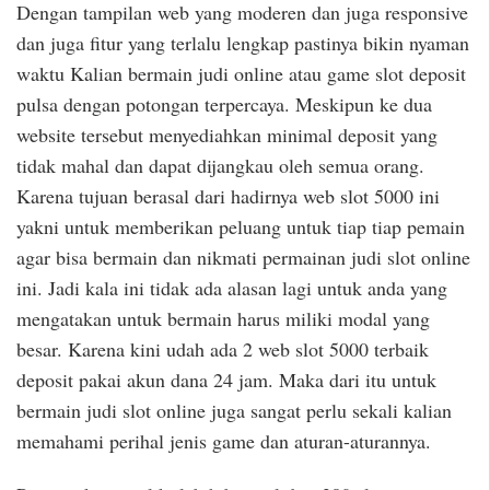
Dengan tampilan web yang moderen dan juga responsive
dan juga fitur yang terlalu lengkap pastinya bikin nyaman
waktu Kalian bermain judi online atau game slot deposit
pulsa dengan potongan terpercaya. Meskipun ke dua
website tersebut menyediahkan minimal deposit yang
tidak mahal dan dapat dijangkau oleh semua orang.
Karena tujuan berasal dari hadirnya web slot 5000 ini
yakni untuk memberikan peluang untuk tiap tiap pemain
agar bisa bermain dan nikmati permainan judi slot online
ini. Jadi kala ini tidak ada alasan lagi untuk anda yang
mengatakan untuk bermain harus miliki modal yang
besar. Karena kini udah ada 2 web slot 5000 terbaik
deposit pakai akun dana 24 jam. Maka dari itu untuk
bermain judi slot online juga sangat perlu sekali kalian
memahami perihal jenis game dan aturan-aturannya.