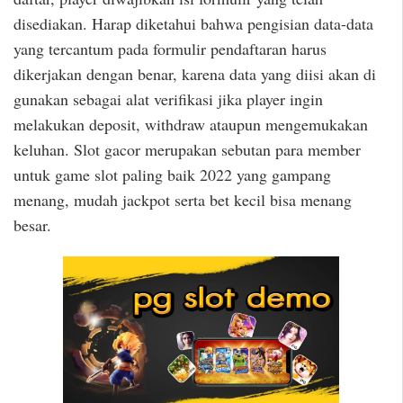
disediakan. Harap diketahui bahwa pengisian data-data
yang tercantum pada formulir pendaftaran harus
dikerjakan dengan benar, karena data yang diisi akan di
gunakan sebagai alat verifikasi jika player ingin
melakukan deposit, withdraw ataupun mengemukakan
keluhan. Slot gacor merupakan sebutan para member
untuk game slot paling baik 2022 yang gampang
menang, mudah jackpot serta bet kecil bisa menang
besar.