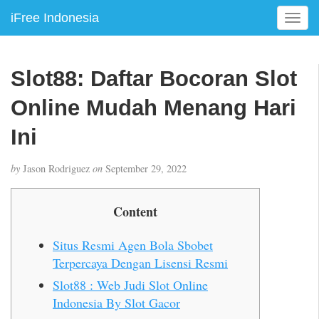
iFree Indonesia
T
o
g
g
Slot88: Daftar Bocoran Slot
l
e
Online Mudah Menang Hari
n
a
Ini
v
i
by
Jason Rodriguez
on
September 29, 2022
g
a
t
Content
i
o
Situs Resmi Agen Bola Sbobet
n
Terpercaya Dengan Lisensi Resmi
Slot88 : Web Judi Slot Online
Indonesia By Slot Gacor