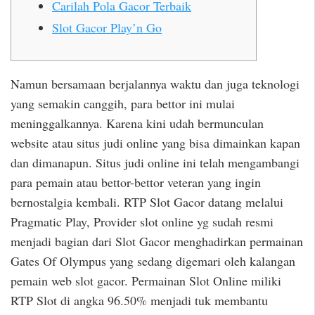
Carilah Pola Gacor Terbaik
Slot Gacor Play’n Go
Namun bersamaan berjalannya waktu dan juga teknologi
yang semakin canggih, para bettor ini mulai
meninggalkannya. Karena kini udah bermunculan
website atau situs judi online yang bisa dimainkan kapan
dan dimanapun. Situs judi online ini telah mengambangi
para pemain atau bettor-bettor veteran yang ingin
bernostalgia kembali. RTP Slot Gacor datang melalui
Pragmatic Play, Provider slot online yg sudah resmi
menjadi bagian dari Slot Gacor menghadirkan permainan
Gates Of Olympus yang sedang digemari oleh kalangan
pemain web slot gacor. Permainan Slot Online miliki
RTP Slot di angka 96.50% menjadi tuk membantu