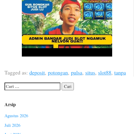
Tagged as:
deposit
,
potongan
,
pulsa
,
situs
,
slot88
,
tanpa
Arsip
Agustus 2026
Juli 2026