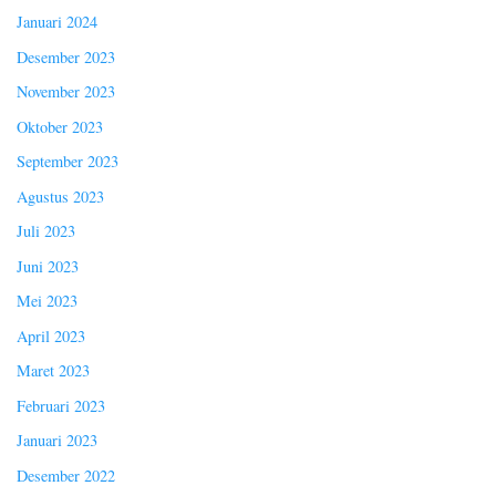
Januari 2024
Desember 2023
November 2023
Oktober 2023
September 2023
Agustus 2023
Juli 2023
Juni 2023
Mei 2023
April 2023
Maret 2023
Februari 2023
Januari 2023
Desember 2022