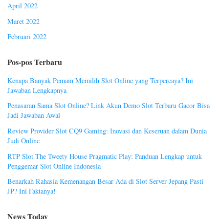
April 2022
Maret 2022
Februari 2022
Pos-pos Terbaru
Kenapa Banyak Pemain Memilih Slot Online yang Terpercaya? Ini
Jawaban Lengkapnya
Penasaran Sama Slot Online? Link Akun Demo Slot Terbaru Gacor Bisa
Jadi Jawaban Awal
Review Provider Slot CQ9 Gaming: Inovasi dan Keseruan dalam Dunia
Judi Online
RTP Slot The Tweety House Pragmatic Play: Panduan Lengkap untuk
Penggemar Slot Online Indonesia
Benarkah Rahasia Kemenangan Besar Ada di Slot Server Jepang Pasti
JP? Ini Faktanya!
News Today