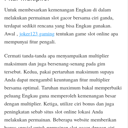
Untuk membesarkan kemenangan Engkau di dalam
melakukan permainan slot gacor bersama ciri ganda,
terdapat sedikit rencana yang bisa Engkau gunakan.
Awal ,
joker123 gaming
tentukan game slot online apa
mempunyai fitur pengali.
Cermati tanda-tanda apa menyampaikan multiplier
maksimum dan juga bersenang-senang pada gim
tersebut. Kedua, pakai pertaruhan maksimum supaya
Anda dapat mengambil keuntungan fitur multiplier
bersama optimal. Taruhan maximum bakal memperbaiki
peluang Engkau guna memperoleh kemenangan besar
dengan multiplier. Ketiga, utilize ciri bonus dan juga
peningkatan sebab situs slot online lokasi Anda
melakukan permainan. Beberapa website memberikan
bonus spesial untuk permainan slot gacor dengan ciri