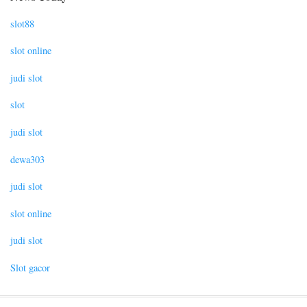
slot88
slot online
judi slot
slot
judi slot
dewa303
judi slot
slot online
judi slot
Slot gacor