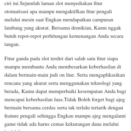
ciri ini.Sejumlah laman slot menyediakan fitur
otomatisasi apa mampu mengaktifkan fitur pengali
melalui mesin saat Engkau mendapatkan campuran
lambang yang akurat. Bersama demikian, Kamu nggak
butuh repot-repot perhitungan kemenangan Anda secara
tangan.
Fitur ganda pada slot terdiri dari salah satu fitur siapa
mampu membantu Anda membesarkan keberhasilan di
dalam bermain-main judi on line. Serta mengaplikasikan
rencana yang akurat serta menggunakan teknologi yang
berada, Kamu dapat memperbaiki kesempatan Anda bagi
mencapai keberhasilan luas.Tidak Boleh forget bagi ajeg
bermain bersama cerdas serta tak terlalu tertarik dengan
feature pengali sehingga Engkau mampu ajeg mengalami
game tidak ada harus cemas kekurangan dana melalui