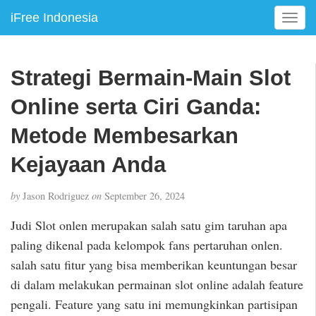
iFree Indonesia
T
o
g
g
Strategi Bermain-Main Slot
l
e
Online serta Ciri Ganda:
n
a
Metode Membesarkan
v
Kejayaan Anda
i
g
a
by
Jason Rodriguez
on
September 26, 2024
t
i
Judi Slot onlen merupakan salah satu gim taruhan apa
o
paling dikenal pada kelompok fans pertaruhan onlen.
n
salah satu fitur yang bisa memberikan keuntungan besar
di dalam melakukan permainan slot online adalah feature
pengali. Feature yang satu ini memungkinkan partisipan