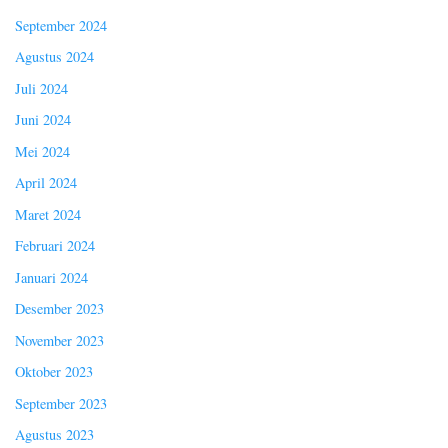
September 2024
Agustus 2024
Juli 2024
Juni 2024
Mei 2024
April 2024
Maret 2024
Februari 2024
Januari 2024
Desember 2023
November 2023
Oktober 2023
September 2023
Agustus 2023