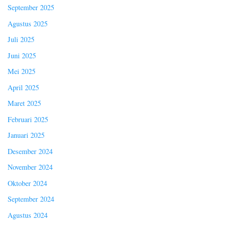
September 2025
Agustus 2025
Juli 2025
Juni 2025
Mei 2025
April 2025
Maret 2025
Februari 2025
Januari 2025
Desember 2024
November 2024
Oktober 2024
September 2024
Agustus 2024