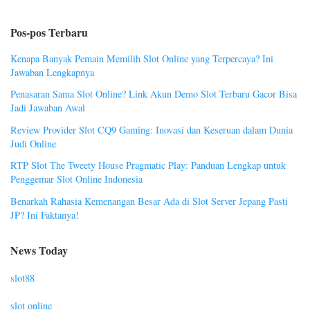
Pos-pos Terbaru
Kenapa Banyak Pemain Memilih Slot Online yang Terpercaya? Ini
Jawaban Lengkapnya
Penasaran Sama Slot Online? Link Akun Demo Slot Terbaru Gacor Bisa
Jadi Jawaban Awal
Review Provider Slot CQ9 Gaming: Inovasi dan Keseruan dalam Dunia
Judi Online
RTP Slot The Tweety House Pragmatic Play: Panduan Lengkap untuk
Penggemar Slot Online Indonesia
Benarkah Rahasia Kemenangan Besar Ada di Slot Server Jepang Pasti
JP? Ini Faktanya!
News Today
slot88
slot online