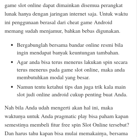
game slot online dapat dimainkan disemua perangkat
lunak hanya dengan jaringan internet saja. Untuk waktu
ini penggunaan berasal dari cheat game Android
memang sudah menjamur, bahkan bebas digunakan.
Bergabunglah bersama bandar online resmi bila
ingin mendapat banyak keuntungan tambahan.
Agar anda bisa terus menerus lakukan spin secara
terus menerus pada game slot online, maka anda
membutuhkan modal yang besar.
Namun tentu ketahui tips dan juga trik kala main
slot judi online android cukup penting buat Anda.
Nah bila Anda udah mengerti akan hal ini, maka
waktunya untuk Anda pragmatic play bisa paham kapan
semestinya membeli fitur free spin Slot Online tersebut?
Dan harus tahu kapan bisa mulai memakainya, bersama