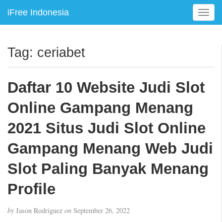
iFree Indonesia
T
o
g
g
Tag:
ceriabet
l
e
n
Daftar 10 Website Judi Slot
a
v
Online Gampang Menang
i
g
2021 Situs Judi Slot Online
a
Gampang Menang Web Judi
t
i
Slot Paling Banyak Menang
o
n
Profile
by
Jason Rodriguez
on
September 26, 2022