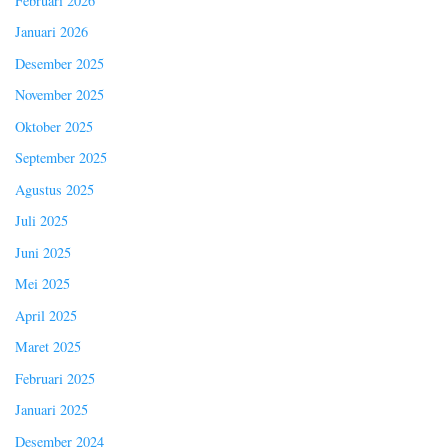
Februari 2026
Januari 2026
Desember 2025
November 2025
Oktober 2025
September 2025
Agustus 2025
Juli 2025
Juni 2025
Mei 2025
April 2025
Maret 2025
Februari 2025
Januari 2025
Desember 2024