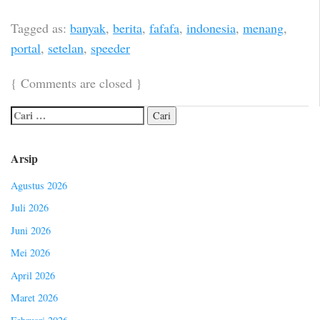
Tagged as:
banyak
,
berita
,
fafafa
,
indonesia
,
menang
,
portal
,
setelan
,
speeder
{
Comments are closed
}
Arsip
Agustus 2026
Juli 2026
Juni 2026
Mei 2026
April 2026
Maret 2026