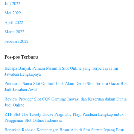
Juli 2022
Mei 2022
April 2022
Maret 2022
Februari 2022
Pos-pos Terbaru
Kenapa Banyak Pemain Memilih Slot Online yang Terpercaya? Ini
Jawaban Lengkapnya
Penasaran Sama Slot Online? Link Akun Demo Slot Terbaru Gacor Bisa
Jadi Jawaban Awal
Review Provider Slot CQ9 Gaming: Inovasi dan Keseruan dalam Dunia
Judi Online
RTP Slot The Tweety House Pragmatic Play: Panduan Lengkap untuk
Penggemar Slot Online Indonesia
Benarkah Rahasia Kemenangan Besar Ada di Slot Server Jepang Pasti