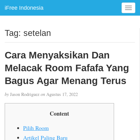
iFree Indonesia
T
o
g
g
Tag:
setelan
l
e
n
Cara Menyaksikan Dan
a
v
Melacak Room Fafafa Yang
i
g
Bagus Agar Menang Terus
a
t
by
Jason Rodriguez
on
Agustus 17, 2022
i
o
n
Content
Pilih Room
Artikel Paling Baru