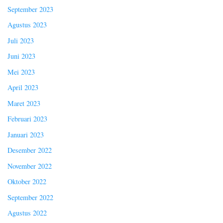
September 2023
Agustus 2023
Juli 2023
Juni 2023
Mei 2023
April 2023
Maret 2023
Februari 2023
Januari 2023
Desember 2022
November 2022
Oktober 2022
September 2022
Agustus 2022