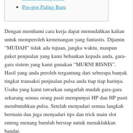
Pos-pos Paling Baru
Dengan memhami cara kerja dapat memudahkan kalian
untuk memperoleh kemenangan yang fantastis. Dijamin
“MUDAH” tidak ada tujuan, jangka waktu, maupun
paket penjualan yang kami bebankan kepada anda, gara-
gara sistem yang kami gunakan “MURNI BISNIS”.
Hasil yang anda peroleh tergantung dari seberapa banyak
tingkat transaksi penjualan pulsa anda tiap tiap harinya.
Usaha yang kami tawarkan sangatlah mudah gara-gara
sekarang semua orang pasti mempunyai HP dan HP pasti
membutuhkan pulsa. Setelah menyadari semua langkah
bermain dan juga menyadari tips dan trick main slot
enteng menang barulah bersiap untuk menaklukkan
bandar.