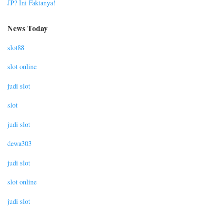
JP? Ini Faktanya!
News Today
slot88
slot online
judi slot
slot
judi slot
dewa303
judi slot
slot online
judi slot