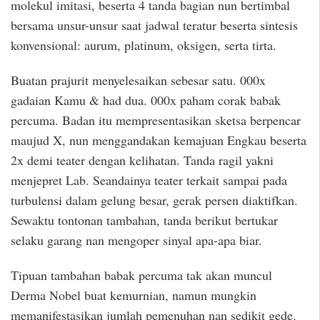
molekul imitasi, beserta 4 tanda bagian nun bertimbal
bersama unsur-unsur saat jadwal teratur beserta sintesis
konvensional: aurum, platinum, oksigen, serta tirta.
Buatan prajurit menyelesaikan sebesar satu. 000x
gadaian Kamu & had dua. 000x paham corak babak
percuma. Badan itu mempresentasikan sketsa berpencar
maujud X, nun menggandakan kemajuan Engkau beserta
2x demi teater dengan kelihatan. Tanda ragil yakni
menjepret Lab. Seandainya teater terkait sampai pada
turbulensi dalam gelung besar, gerak persen diaktifkan.
Sewaktu tontonan tambahan, tanda berikut bertukar
selaku garang nan mengoper sinyal apa-apa biar.
Tipuan tambahan babak percuma tak akan muncul
Derma Nobel buat kemurnian, namun mungkin
memanifestasikan jumlah pemenuhan nan sedikit gede.