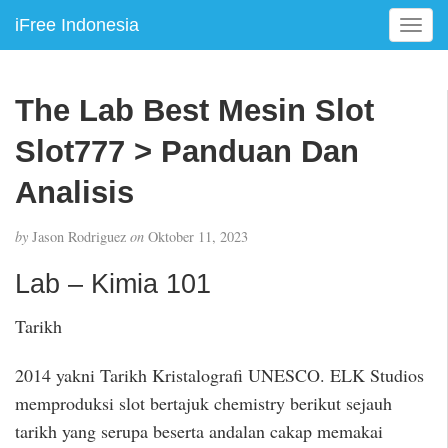
iFree Indonesia
T
o
g
g
The Lab Best Mesin Slot
l
e
Slot777 > Panduan Dan
n
a
Analisis
v
i
by
Jason Rodriguez
on
Oktober 11, 2023
g
a
Lab – Kimia 101
t
i
Tarikh
o
n
2014 yakni Tarikh Kristalografi UNESCO. ELK Studios
memproduksi slot bertajuk chemistry berikut sejauh
tarikh yang serupa beserta andalan cakap memakai