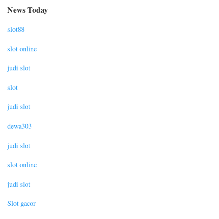
News Today
slot88
slot online
judi slot
slot
judi slot
dewa303
judi slot
slot online
judi slot
Slot gacor