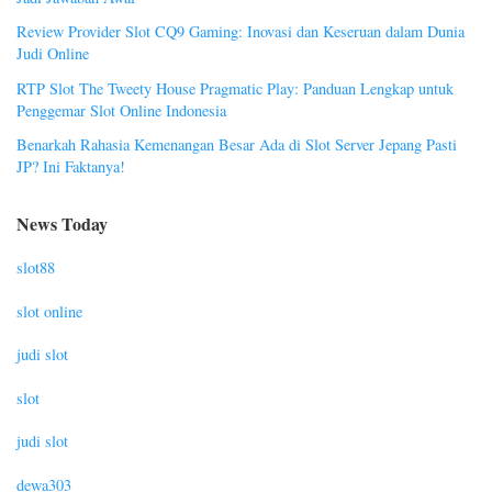
Review Provider Slot CQ9 Gaming: Inovasi dan Keseruan dalam Dunia
Judi Online
RTP Slot The Tweety House Pragmatic Play: Panduan Lengkap untuk
Penggemar Slot Online Indonesia
Benarkah Rahasia Kemenangan Besar Ada di Slot Server Jepang Pasti
JP? Ini Faktanya!
News Today
slot88
slot online
judi slot
slot
judi slot
dewa303