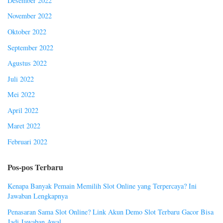
Desember 2022
November 2022
Oktober 2022
September 2022
Agustus 2022
Juli 2022
Mei 2022
April 2022
Maret 2022
Februari 2022
Pos-pos Terbaru
Kenapa Banyak Pemain Memilih Slot Online yang Terpercaya? Ini
Jawaban Lengkapnya
Penasaran Sama Slot Online? Link Akun Demo Slot Terbaru Gacor Bisa
Jadi Jawaban Awal