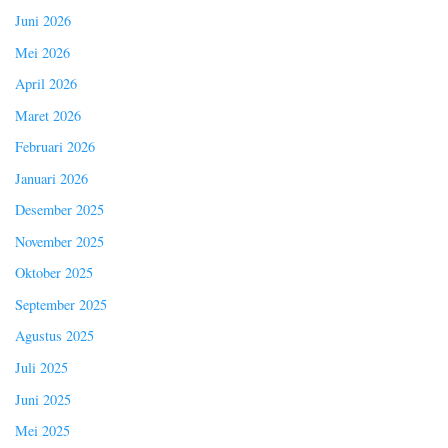
Juni 2026
Mei 2026
April 2026
Maret 2026
Februari 2026
Januari 2026
Desember 2025
November 2025
Oktober 2025
September 2025
Agustus 2025
Juli 2025
Juni 2025
Mei 2025