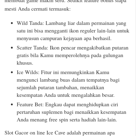
membuat game makin seru. Sedikit feature bonus siapa
mesti Anda cermati termasuk:
Wild Tanda: Lambang liar dalam permainan yang
satu ini bisa mengganti ikon reguler lain-lain untuk
menyusun campuran kejayaan apa berhasil.
Scatter Tanda: Ikon pencar mengakibatkan putaran
gratis bila Kamu memperolehnya pada gulungan
khusus.
Ice Wilds: Fitur ini memungkinkan Kamu
mengunci lambang buas dalam tempatnya bagi
sejumlah putaran tambahan, menaikkan
kesempatan Anda untuk mengalahkan besar.
Feature Bet: Engkau dapat menghidupkan ciri
pertaruhan suplemen bagi menaikkan kesempatan
Anda menang free spin serta hadiah lain-lain.
Slot Gacor on line Ice Cave adalah permainan apa