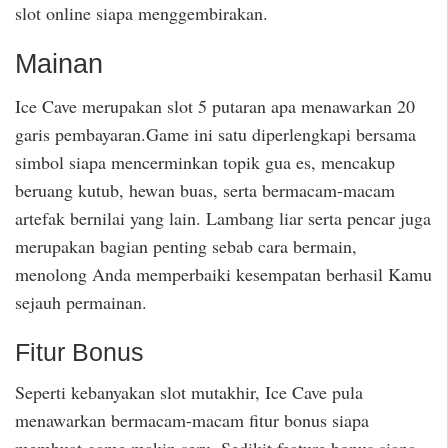
slot online siapa menggembirakan.
Mainan
Ice Cave merupakan slot 5 putaran apa menawarkan 20
garis pembayaran.Game ini satu diperlengkapi bersama
simbol siapa mencerminkan topik gua es, mencakup
beruang kutub, hewan buas, serta bermacam-macam
artefak bernilai yang lain. Lambang liar serta pencar juga
merupakan bagian penting sebab cara bermain,
menolong Anda memperbaiki kesempatan berhasil Kamu
sejauh permainan.
Fitur Bonus
Seperti kebanyakan slot mutakhir, Ice Cave pula
menawarkan bermacam-macam fitur bonus siapa