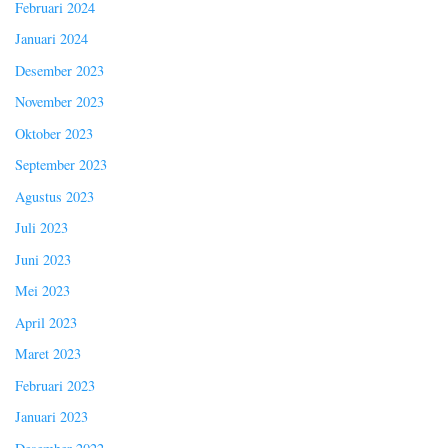
Februari 2024
Januari 2024
Desember 2023
November 2023
Oktober 2023
September 2023
Agustus 2023
Juli 2023
Juni 2023
Mei 2023
April 2023
Maret 2023
Februari 2023
Januari 2023