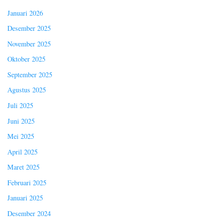
Januari 2026
Desember 2025
November 2025
Oktober 2025
September 2025
Agustus 2025
Juli 2025
Juni 2025
Mei 2025
April 2025
Maret 2025
Februari 2025
Januari 2025
Desember 2024