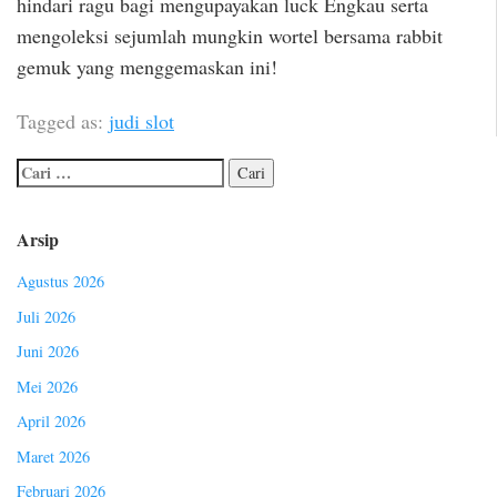
hindari ragu bagi mengupayakan luck Engkau serta
mengoleksi sejumlah mungkin wortel bersama rabbit
gemuk yang menggemaskan ini!
Tagged as:
judi slot
Arsip
Agustus 2026
Juli 2026
Juni 2026
Mei 2026
April 2026
Maret 2026
Februari 2026