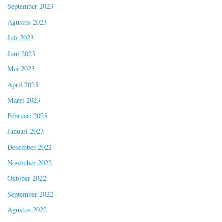
September 2023
Agustus 2023
Juli 2023
Juni 2023
Mei 2023
April 2023
Maret 2023
Februari 2023
Januari 2023
Desember 2022
November 2022
Oktober 2022
September 2022
Agustus 2022