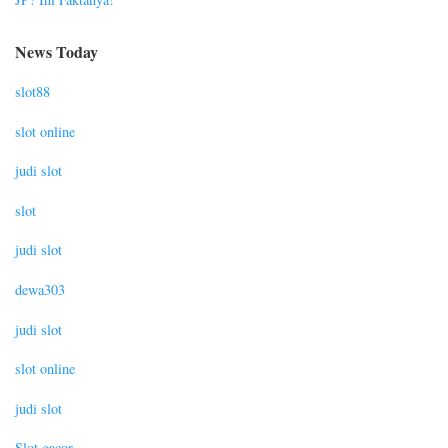
News Today
slot88
slot online
judi slot
slot
judi slot
dewa303
judi slot
slot online
judi slot
Slot gacor