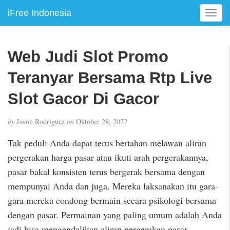
iFree Indonesia
T
o
g
g
Web Judi Slot Promo
l
e
Teranyar Bersama Rtp Live
n
a
Slot Gacor Di Gacor
v
i
by
Jason Rodriguez
on
Oktober 28, 2022
g
a
Tak peduli Anda dapat terus bertahan melawan aliran
t
pergerakan harga pasar atau ikuti arah pergerakannya,
i
pasar bakal konsisten terus bergerak bersama dengan
o
n
mempunyai Anda dan juga. Mereka laksanakan itu gara-
gara mereka condong bermain secara psikologi bersama
dengan pasar. Permainan yang paling umum adalah Anda
jadi bisa mengendalikan aliran pergerakan pasar