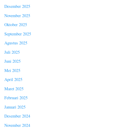
Desember 2025
November 2025
Oktober 2025
September 2025
Agustus 2025
Juli 2025
Juni 2025
Mei 2025
April 2025
Maret 2025
Februari 2025
Januari 2025
Desember 2024
November 2024