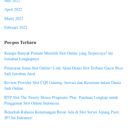
Mei 2022
April 2022
Maret 2022
Februari 2022
Pos-pos Terbaru
Kenapa Banyak Pemain Memilih Slot Online yang Terpercaya? Ini
Jawaban Lengkapnya
Penasaran Sama Slot Online? Link Akun Demo Slot Terbaru Gacor Bisa
Jadi Jawaban Awal
Review Provider Slot CQ9 Gaming: Inovasi dan Keseruan dalam Dunia
Judi Online
RTP Slot The Tweety House Pragmatic Play: Panduan Lengkap untuk
Penggemar Slot Online Indonesia
Benarkah Rahasia Kemenangan Besar Ada di Slot Server Jepang Pasti
JP? Ini Faktanya!