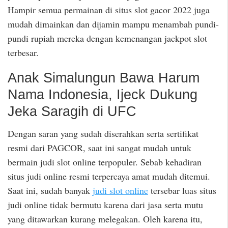
Hampir semua permainan di situs slot gacor 2022 juga
mudah dimainkan dan dijamin mampu menambah pundi-
pundi rupiah mereka dengan kemenangan jackpot slot
terbesar.
Anak Simalungun Bawa Harum
Nama Indonesia, Ijeck Dukung
Jeka Saragih di UFC
Dengan saran yang sudah diserahkan serta sertifikat
resmi dari PAGCOR, saat ini sangat mudah untuk
bermain judi slot online terpopuler. Sebab kehadiran
situs judi online resmi terpercaya amat mudah ditemui.
Saat ini, sudah banyak
judi slot online
tersebar luas situs
judi online tidak bermutu karena dari jasa serta mutu
yang ditawarkan kurang melegakan. Oleh karena itu,