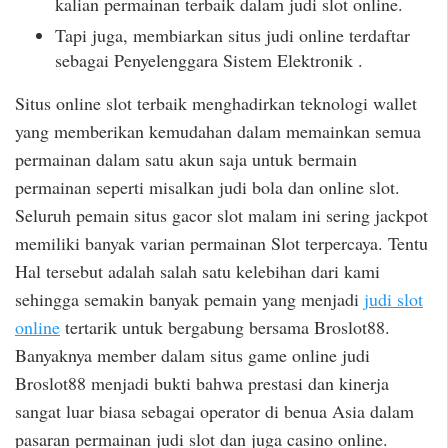
kalian permainan terbaik dalam judi slot online.
Tapi juga, membiarkan situs judi online terdaftar
sebagai Penyelenggara Sistem Elektronik .
Situs online slot terbaik menghadirkan teknologi wallet
yang memberikan kemudahan dalam memainkan semua
permainan dalam satu akun saja untuk bermain
permainan seperti misalkan judi bola dan online slot.
Seluruh pemain situs gacor slot malam ini sering jackpot
memiliki banyak varian permainan Slot terpercaya. Tentu
Hal tersebut adalah salah satu kelebihan dari kami
sehingga semakin banyak pemain yang menjadi
judi slot
online
tertarik untuk bergabung bersama Broslot88.
Banyaknya member dalam situs game online judi
Broslot88 menjadi bukti bahwa prestasi dan kinerja
sangat luar biasa sebagai operator di benua Asia dalam
pasaran permainan judi slot dan juga casino online.