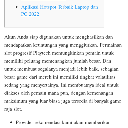
Aplikasi Hotspot Terbaik Laptop dan
PC 2022
Akun Anda siap digunakan untuk menghasilkan dan
mendapatkan keuntungan yang menggiurkan. Permainan
slot progresif Playtech memungkinkan pemain untuk
memiliki peluang memenangkan jumlah besar. Dan
untuk membuat segalanya menjadi lebih baik, sebagian
besar game dari merek ini memiliki tingkat volatilitas
sedang yang menyertainya. Ini membuatnya ideal untuk
diakses oleh pemain mana pun, dengan kemenangan
maksimum yang luar biasa juga tersedia di banyak game
raja slot.
Provider rekomendasi kami akan memberikan