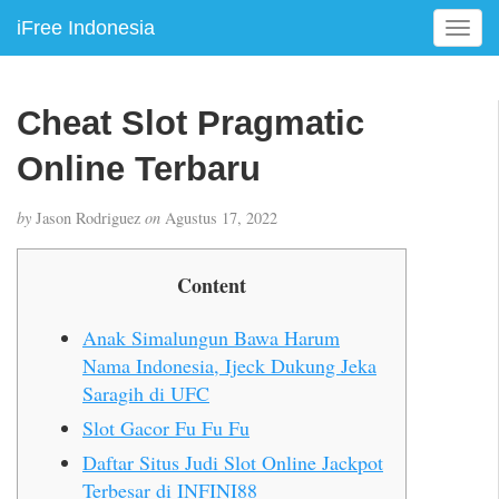
iFree Indonesia
T
o
g
g
Cheat Slot Pragmatic
l
e
Online Terbaru
n
a
by
Jason Rodriguez
on
Agustus 17, 2022
v
i
g
Content
a
t
Anak Simalungun Bawa Harum
i
Nama Indonesia, Ijeck Dukung Jeka
o
Saragih di UFC
n
Slot Gacor Fu Fu Fu
Daftar Situs Judi Slot Online Jackpot
Terbesar di INFINI88