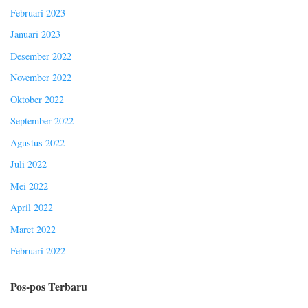
Februari 2023
Januari 2023
Desember 2022
November 2022
Oktober 2022
September 2022
Agustus 2022
Juli 2022
Mei 2022
April 2022
Maret 2022
Februari 2022
Pos-pos Terbaru