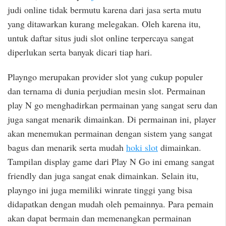
judi online tidak bermutu karena dari jasa serta mutu
yang ditawarkan kurang melegakan. Oleh karena itu,
untuk daftar situs judi slot online terpercaya sangat
diperlukan serta banyak dicari tiap hari.
Playngo merupakan provider slot yang cukup populer
dan ternama di dunia perjudian mesin slot. Permainan
play N go menghadirkan permainan yang sangat seru dan
juga sangat menarik dimainkan. Di permainan ini, player
akan menemukan permainan dengan sistem yang sangat
bagus dan menarik serta mudah
hoki slot
dimainkan.
Tampilan display game dari Play N Go ini emang sangat
friendly dan juga sangat enak dimainkan. Selain itu,
playngo ini juga memiliki winrate tinggi yang bisa
didapatkan dengan mudah oleh pemainnya. Para pemain
akan dapat bermain dan memenangkan permainan