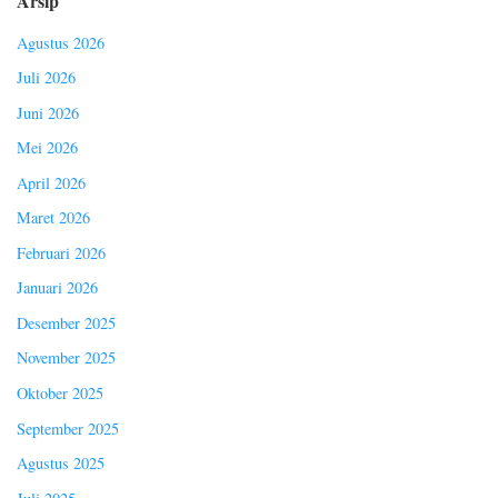
Arsip
Agustus 2026
Juli 2026
Juni 2026
Mei 2026
April 2026
Maret 2026
Februari 2026
Januari 2026
Desember 2025
November 2025
Oktober 2025
September 2025
Agustus 2025