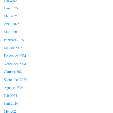
Juli 2025
Juni 2025
Mei 2025
April 2025
Maret 2025
Februari 2025
Januari 2025
Desember 2024
November 2024
Oktober 2024
September 2024
Agustus 2024
Juli 2024
Juni 2024
Mei 2024