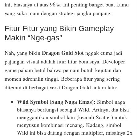
ini, biasanya di atas 96%. Ini penting banget buat kamu
yang suka main dengan strategi jangka panjang.
Fitur-Fitur yang Bikin Gameplay
Makin “Nge-gas”
Dragon Gold Slot
Nah, yang bikin
nggak cuma jadi
pajangan visual adalah fitur-fitur bonusnya. Developer
game paham betul bahwa pemain butuh kejutan dan
momen adrenalin tinggi. Beberapa fitur yang sering
ditemui di berbagai versi Dragon Gold antara lain:
Wild Symbol (Sang Naga Emas):
Simbol naga
biasanya berfungsi sebagai Wild. Artinya, dia bisa
menggantikan simbol lain (kecuali Scatter) untuk
menyusun kombinasi menang. Kadang, simbol
Wild ini bisa datang dengan multiplier, misalnya 2x