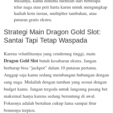
Misalnya, kamu diminta memilih dari beberapa
telur naga atau peti harta karun untuk mengungkap
hadiah koin instan, multiplier tambahan, atau
putaran gratis ekstra.
Strategi Main Dragon Gold Slot:
Santai Tapi Tetap Waspada
Karena volatilitasnya yang cenderung tinggi, main
Dragon Gold Slot
butuh kesabaran ekstra. Jangan
berharap bisa “jackpot” dalam 10 putaran pertama.
Anggap saja kamu sedang membangun hubungan dengan
sang naga. Mulailah dengan taruhan yang sesuai dengan
budget kamu. Jangan tergoda untuk langsung pasang bet
maksimal hanya karena sedang beruntung di awal.
Fokusnya adalah bertahan cukup lama sampai fitur
bonusnya terpicu.