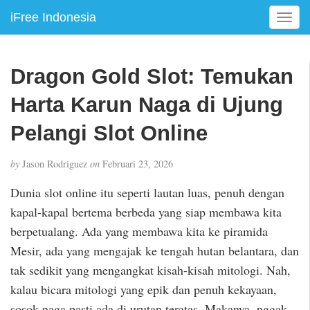
iFree Indonesia
T
o
g
g
Dragon Gold Slot: Temukan
l
e
Harta Karun Naga di Ujung
n
a
Pelangi Slot Online
v
i
by
Jason Rodriguez
on
Februari 23, 2026
g
a
Dunia slot online itu seperti lautan luas, penuh dengan
t
kapal-kapal bertema berbeda yang siap membawa kita
i
berpetualang. Ada yang membawa kita ke piramida
o
n
Mesir, ada yang mengajak ke tengah hutan belantara, dan
tak sedikit yang mengangkat kisah-kisah mitologi. Nah,
kalau bicara mitologi yang epik dan penuh kekayaan,
sosok naga pasti ada di urutan teratas. Makanya, nggak