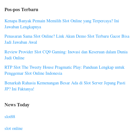
Pos-pos Terbaru
Kenapa Banyak Pemain Memilih Slot Online yang Terpercaya? Ini
Jawaban Lengkapnya
Penasaran Sama Slot Online? Link Akun Demo Slot Terbaru Gacor Bisa
Jadi Jawaban Awal
Review Provider Slot CQ9 Gaming: Inovasi dan Keseruan dalam Dunia
Judi Online
RTP Slot The Tweety House Pragmatic Play: Panduan Lengkap untuk
Penggemar Slot Online Indonesia
Benarkah Rahasia Kemenangan Besar Ada di Slot Server Jepang Pasti
JP? Ini Faktanya!
News Today
slot88
slot online