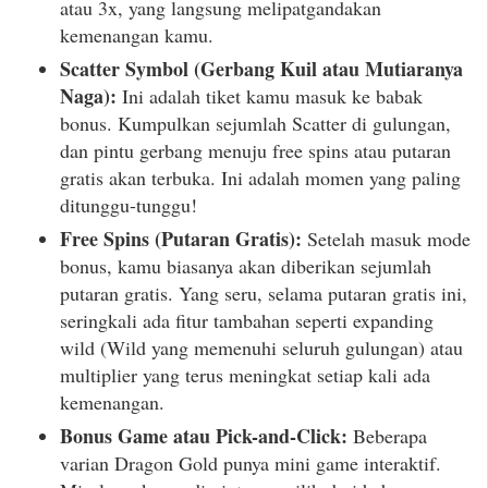
atau 3x, yang langsung melipatgandakan
kemenangan kamu.
Scatter Symbol (Gerbang Kuil atau Mutiaranya
Naga):
Ini adalah tiket kamu masuk ke babak
bonus. Kumpulkan sejumlah Scatter di gulungan,
dan pintu gerbang menuju free spins atau putaran
gratis akan terbuka. Ini adalah momen yang paling
ditunggu-tunggu!
Free Spins (Putaran Gratis):
Setelah masuk mode
bonus, kamu biasanya akan diberikan sejumlah
putaran gratis. Yang seru, selama putaran gratis ini,
seringkali ada fitur tambahan seperti expanding
wild (Wild yang memenuhi seluruh gulungan) atau
multiplier yang terus meningkat setiap kali ada
kemenangan.
Bonus Game atau Pick-and-Click:
Beberapa
varian Dragon Gold punya mini game interaktif.