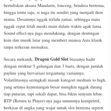
bertuliskan aksara Mandarin, lonceng, bendera bertema,
hingga tentu saja, si naga itu sendiri yang menjadi ikon
utama. Desainnya nggak terlalu ramai, sehingga mata
nggak cepat lelah meski main dalam waktu agak lama.
Sound effect-nya juga mendukung, dengan dentingan
koin dan musik latar yang memberi nuansa Asia klasik
tanpa terkesan memaksa.
Dragon Gold Slot
Secara mekanik,
biasanya hadir
dengan struktur 5 gulungan dan 3 baris, dengan jumlah
payline yang bervariasi tergantung variannya.
Volatilitasnya seringkali masuk kategori medium to high,
yang artinya kemenangan besar mungkin nggak datang
tiap putaran, tapi sekali dapat, bisa bikin senyum lebar.
RTP (Return to Player)-nya juga umumnya kompetitif,
berkisar di angka yang wajar untuk slot bertema seperti