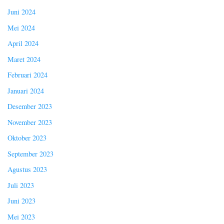
Juni 2024
Mei 2024
April 2024
Maret 2024
Februari 2024
Januari 2024
Desember 2023
November 2023
Oktober 2023
September 2023
Agustus 2023
Juli 2023
Juni 2023
Mei 2023