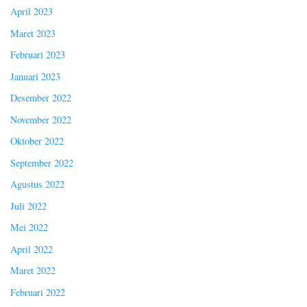
April 2023
Maret 2023
Februari 2023
Januari 2023
Desember 2022
November 2022
Oktober 2022
September 2022
Agustus 2022
Juli 2022
Mei 2022
April 2022
Maret 2022
Februari 2022