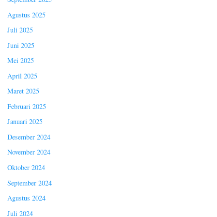
Agustus 2025
Juli 2025
Juni 2025
Mei 2025
April 2025
Maret 2025
Februari 2025
Januari 2025
Desember 2024
November 2024
Oktober 2024
September 2024
Agustus 2024
Juli 2024