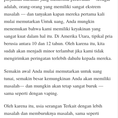
adalah, orang-orang yang memiliki sangat ekstrem
masalah — dan tanyakan kapan mereka pertama kali
mulai memutarkan Untuk uang, Anda mungkin
menemukan bahwa kami memiliki keyakinan yang
sangat kuat dalam hal itu. Di Amerika Utara, tipikal pria
berusia antara 10 dan 12 tahun. Oleh karena itu, kita
sudah akan menjadi minor terlambat jika kami tidak
mengirimkan peringatan terlebih dahulu kepada mereka.
Semakin awal Anda mulai memutarkan untuk uang
tunai, semakin besar kemungkinan Anda akan memiliki
masalah— dan mungkin akan tetap sangat buruk —
sama seperti dengan vaping.
Oleh karena itu, usia serangan Terkait dengan lebih
masalah dan memburuknya masalah, sama seperti