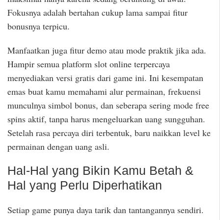
Fokusnya adalah bertahan cukup lama sampai fitur
bonusnya terpicu.
Manfaatkan juga fitur demo atau mode praktik jika ada.
Hampir semua platform slot online terpercaya
menyediakan versi gratis dari game ini. Ini kesempatan
emas buat kamu memahami alur permainan, frekuensi
munculnya simbol bonus, dan seberapa sering mode free
spins aktif, tanpa harus mengeluarkan uang sungguhan.
Setelah rasa percaya diri terbentuk, baru naikkan level ke
permainan dengan uang asli.
Hal-Hal yang Bikin Kamu Betah &
Hal yang Perlu Diperhatikan
Setiap game punya daya tarik dan tantangannya sendiri.