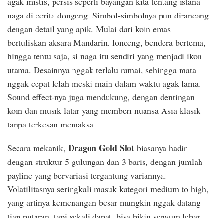
agak mistis, persis seperti bayangan kita tentang istana
naga di cerita dongeng. Simbol-simbolnya pun dirancang
dengan detail yang apik. Mulai dari koin emas
bertuliskan aksara Mandarin, lonceng, bendera bertema,
hingga tentu saja, si naga itu sendiri yang menjadi ikon
utama. Desainnya nggak terlalu ramai, sehingga mata
nggak cepat lelah meski main dalam waktu agak lama.
Sound effect-nya juga mendukung, dengan dentingan
koin dan musik latar yang memberi nuansa Asia klasik
tanpa terkesan memaksa.
Dragon Gold Slot
Secara mekanik,
biasanya hadir
dengan struktur 5 gulungan dan 3 baris, dengan jumlah
payline yang bervariasi tergantung variannya.
Volatilitasnya seringkali masuk kategori medium to high,
yang artinya kemenangan besar mungkin nggak datang
tiap putaran, tapi sekali dapat, bisa bikin senyum lebar.