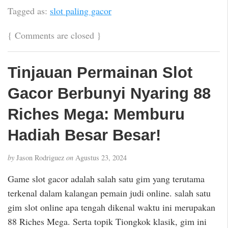
Tagged as:
slot paling gacor
{
Comments are closed
}
Tinjauan Permainan Slot
Gacor Berbunyi Nyaring 88
Riches Mega: Memburu
Hadiah Besar Besar!
by
Jason Rodriguez
on
Agustus 23, 2024
Game slot gacor adalah salah satu gim yang terutama
terkenal dalam kalangan pemain judi online. salah satu
gim slot online apa tengah dikenal waktu ini merupakan
88 Riches Mega. Serta topik Tiongkok klasik, gim ini