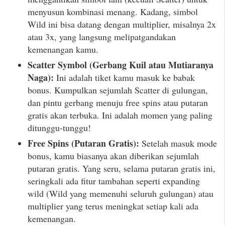
menyusun kombinasi menang. Kadang, simbol
Wild ini bisa datang dengan multiplier, misalnya 2x
atau 3x, yang langsung melipatgandakan
kemenangan kamu.
Scatter Symbol (Gerbang Kuil atau Mutiaranya
Naga):
Ini adalah tiket kamu masuk ke babak
bonus. Kumpulkan sejumlah Scatter di gulungan,
dan pintu gerbang menuju free spins atau putaran
gratis akan terbuka. Ini adalah momen yang paling
ditunggu-tunggu!
Free Spins (Putaran Gratis):
Setelah masuk mode
bonus, kamu biasanya akan diberikan sejumlah
putaran gratis. Yang seru, selama putaran gratis ini,
seringkali ada fitur tambahan seperti expanding
wild (Wild yang memenuhi seluruh gulungan) atau
multiplier yang terus meningkat setiap kali ada
kemenangan.