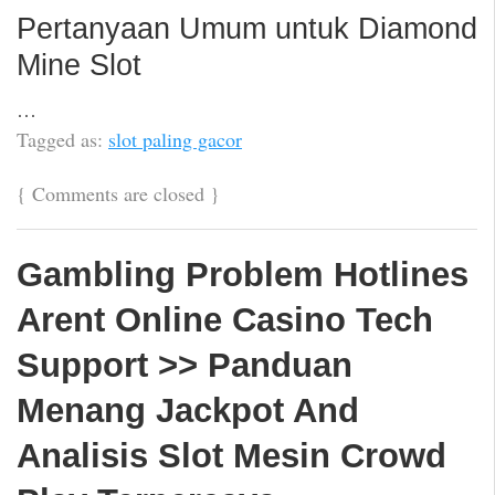
Pertanyaan Umum untuk Diamond
Mine Slot
…
Tagged as:
slot paling gacor
{
Comments are closed
}
Gambling Problem Hotlines
Arent Online Casino Tech
Support >> Panduan
Menang Jackpot And
Analisis Slot Mesin Crowd