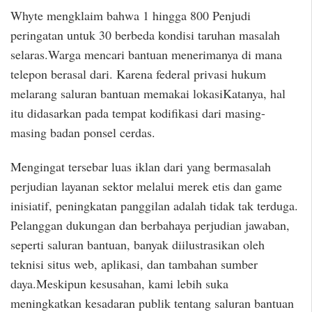
Whyte mengklaim bahwa 1 hingga 800 Penjudi
peringatan untuk 30 berbeda kondisi taruhan masalah
selaras.Warga mencari bantuan menerimanya di mana
telepon berasal dari. Karena federal privasi hukum
melarang saluran bantuan memakai lokasiKatanya, hal
itu didasarkan pada tempat kodifikasi dari masing-
masing badan ponsel cerdas.
Mengingat tersebar luas iklan dari yang bermasalah
perjudian layanan sektor melalui merek etis dan game
inisiatif, peningkatan panggilan adalah tidak tak terduga.
Pelanggan dukungan dan berbahaya perjudian jawaban,
seperti saluran bantuan, banyak diilustrasikan oleh
teknisi situs web, aplikasi, dan tambahan sumber
daya.Meskipun kesusahan, kami lebih suka
meningkatkan kesadaran publik tentang saluran bantuan