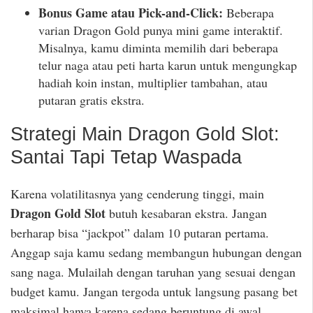
Bonus Game atau Pick-and-Click:
Beberapa
varian Dragon Gold punya mini game interaktif.
Misalnya, kamu diminta memilih dari beberapa
telur naga atau peti harta karun untuk mengungkap
hadiah koin instan, multiplier tambahan, atau
putaran gratis ekstra.
Strategi Main Dragon Gold Slot:
Santai Tapi Tetap Waspada
Karena volatilitasnya yang cenderung tinggi, main
Dragon Gold Slot
butuh kesabaran ekstra. Jangan
berharap bisa “jackpot” dalam 10 putaran pertama.
Anggap saja kamu sedang membangun hubungan dengan
sang naga. Mulailah dengan taruhan yang sesuai dengan
budget kamu. Jangan tergoda untuk langsung pasang bet
maksimal hanya karena sedang beruntung di awal.