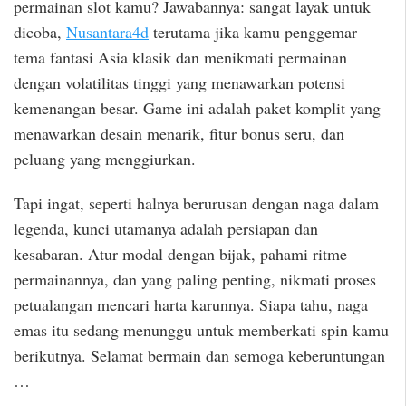
permainan slot kamu? Jawabannya: sangat layak untuk
dicoba,
Nusantara4d
terutama jika kamu penggemar
tema fantasi Asia klasik dan menikmati permainan
dengan volatilitas tinggi yang menawarkan potensi
kemenangan besar. Game ini adalah paket komplit yang
menawarkan desain menarik, fitur bonus seru, dan
peluang yang menggiurkan.
Tapi ingat, seperti halnya berurusan dengan naga dalam
legenda, kunci utamanya adalah persiapan dan
kesabaran. Atur modal dengan bijak, pahami ritme
permainannya, dan yang paling penting, nikmati proses
petualangan mencari harta karunnya. Siapa tahu, naga
emas itu sedang menunggu untuk memberkati spin kamu
berikutnya. Selamat bermain dan semoga keberuntungan
…