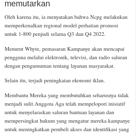
memutarkan
Oleh karena itu, ia menyatakan bahwa Ncpg melakukan
memperkenalkan regional model perhatian promosi
untuk 1-800 penjudi selama Q3 dan Q4 2022.
Menurut Whyte, pemasaran Kampanye akan mencapai
pengguna melalui elektronik, televisi, dan radio saluran
dengan pengumuman tentang layanan masyarakat.
Selain itu, terjadi peningkatan ekonomi iklan.
Membantu Mereka yang membutuhkan seharusnya tidak
menjadi sulit.Anggota Aga telah mempelopori inisiatif
untuk menyelaraskan saluran bantuan layanan dan
mempersingkat hukum yang mengatur mereka kampanye
untuk meningkatkan pembeli akses dan identifikasi yang