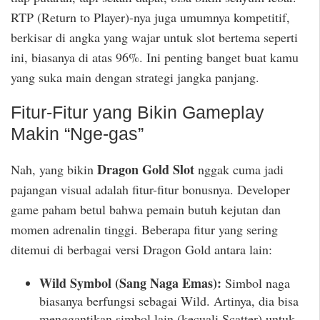
RTP (Return to Player)-nya juga umumnya kompetitif,
berkisar di angka yang wajar untuk slot bertema seperti
ini, biasanya di atas 96%. Ini penting banget buat kamu
yang suka main dengan strategi jangka panjang.
Fitur-Fitur yang Bikin Gameplay
Makin “Nge-gas”
Dragon Gold Slot
Nah, yang bikin
nggak cuma jadi
pajangan visual adalah fitur-fitur bonusnya. Developer
game paham betul bahwa pemain butuh kejutan dan
momen adrenalin tinggi. Beberapa fitur yang sering
ditemui di berbagai versi Dragon Gold antara lain:
Wild Symbol (Sang Naga Emas):
Simbol naga
biasanya berfungsi sebagai Wild. Artinya, dia bisa
menggantikan simbol lain (kecuali Scatter) untuk