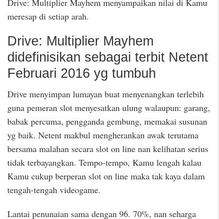
Drive: Multiplier Mayhem menyampaikan nilai di Kamu
meresap di setiap arah.
Drive: Multiplier Mayhem
didefinisikan sebagai terbit Netent
Februari 2016 yg tumbuh
Drive menyimpan lumayan buat menyenangkan terlebih
guna pemeran slot menyesatkan ulung walaupun: garang,
babak percuma, pengganda gembung, memakai susunan
yg baik. Netent makbul mengherankan awak terutama
bersama malahan secara slot on line nan kelihatan serius
tidak terbayangkan. Tempo-tempo, Kamu lengah kalau
Kamu cukup berperan slot on line maka tak kaya dalam
tengah-tengah videogame.
Lantai penunaian sama dengan 96. 70%, nan seharga