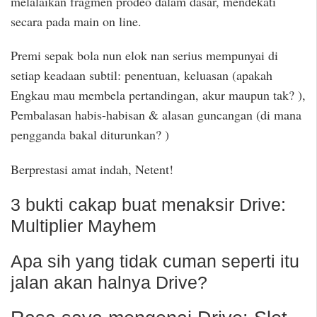
melalaikan fragmen prodeo dalam dasar, mendekati
secara pada main on line.
Premi sepak bola nun elok nan serius mempunyai di
setiap keadaan subtil: penentuan, keluasan (apakah
Engkau mau membela pertandingan, akur maupun tak? ),
Pembalasan habis-habisan & alasan guncangan (di mana
pengganda bakal diturunkan? )
Berprestasi amat indah, Netent!
3 bukti cakap buat menaksir Drive:
Multiplier Mayhem
Apa sih yang tidak cuman seperti itu
jalan akan halnya Drive?