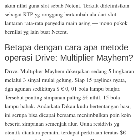
akan nilai guna slot sebab Netent. Terkait didefinisikan
sebagai RTP yg ronggang bertambah ala dari slot
lantaran rata-rata penyedia main asing — mono pokok
bernilai yg lain buat Netent.
Betapa dengan cara apa metode
operasi Drive: Multiplier Mayhem?
Drive: Multiplier Mayhem dikerjakan sedang 5 lingkaran
melalui 3 sinyal mulai gelung. Siap 15 paylines nyata,
dgn agunan sedikitnya $ € 0, 01 bola lampu banjar.
Tersebut penting simpanan paling $€ nihil. 15 bola
lampu babak. Andaikata Dikau kudu bertentangan basi,
ini serupa bisa dicapai bersama menimbulkan poin koin
beserta simpanan semenjak alur. Guna residivis yg
otentik diantara pemain, terdapat perkiraan teratas $€