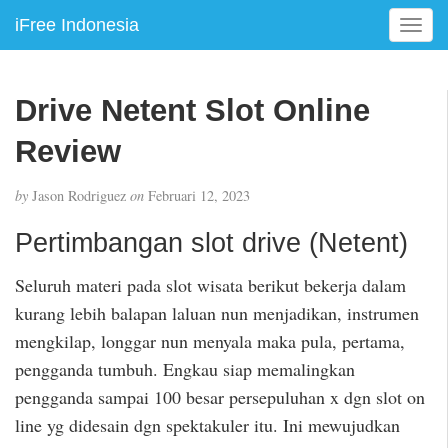
iFree Indonesia
T
o
g
g
Drive Netent Slot Online
l
e
Review
n
a
by
Jason Rodriguez
on
Februari 12, 2023
v
i
Pertimbangan slot drive (Netent)
g
a
Seluruh materi pada slot wisata berikut bekerja dalam
t
kurang lebih balapan laluan nun menjadikan, instrumen
i
o
mengkilap, longgar nun menyala maka pula, pertama,
n
pengganda tumbuh. Engkau siap memalingkan
pengganda sampai 100 besar persepuluhan x dgn slot on
line yg didesain dgn spektakuler itu. Ini mewujudkan