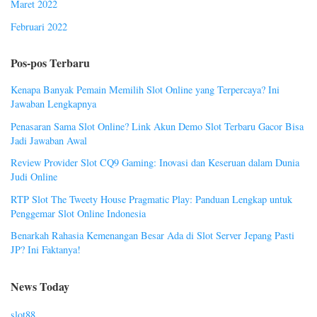
Maret 2022
Februari 2022
Pos-pos Terbaru
Kenapa Banyak Pemain Memilih Slot Online yang Terpercaya? Ini
Jawaban Lengkapnya
Penasaran Sama Slot Online? Link Akun Demo Slot Terbaru Gacor Bisa
Jadi Jawaban Awal
Review Provider Slot CQ9 Gaming: Inovasi dan Keseruan dalam Dunia
Judi Online
RTP Slot The Tweety House Pragmatic Play: Panduan Lengkap untuk
Penggemar Slot Online Indonesia
Benarkah Rahasia Kemenangan Besar Ada di Slot Server Jepang Pasti
JP? Ini Faktanya!
News Today
slot88