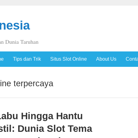
onesia
dan Dunia Taruhan
me
Tips dan Trik
Situs Slot Online
About Us
Conta
nline terpercaya
 Labu Hingga Hantu
til: Dunia Slot Tema