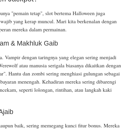
unya "pemain tetap", slot bertema Halloween juga
 wajib yang kerap muncul. Mari kita berkenalan dengan
 peran mereka dalam permainan.
lam & Makhluk Gaib
a. Vampir dengan taringnya yang elegan sering menjadi
Werewolf atau manusia serigala biasanya dikaitkan dengan
"liar". Hantu dan zombi sering menghiasi gulungan sebagai
bayaran menengah. Kehadiran mereka sering dibarengi
cekam, seperti lolongan, rintihan, atau langkah kaki
Ajaib
 maupun baik, sering memegang kunci fitur bonus. Mereka