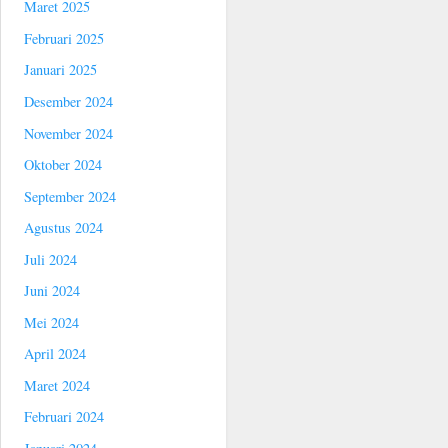
Maret 2025
Februari 2025
Januari 2025
Desember 2024
November 2024
Oktober 2024
September 2024
Agustus 2024
Juli 2024
Juni 2024
Mei 2024
April 2024
Maret 2024
Februari 2024