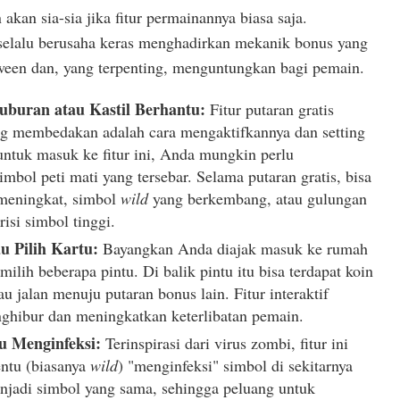
akan sia-sia jika fitur permainannya biasa saja.
 selalu berusaha keras menghadirkan mekanik bonus yang
ween dan, yang terpenting, menguntungkan bagi pemain.
uburan atau Kastil Berhantu:
Fitur putaran gratis
ng membedakan adalah cara mengaktifkannya dan setting
untuk masuk ke fitur ini, Anda mungkin perlu
bol peti mati yang tersebar. Selama putaran gratis, bisa
meningkat, simbol
wild
yang berkembang, atau gulungan
isi simbol tinggi.
u Pilih Kartu:
Bayangkan Anda diajak masuk ke rumah
ilih beberapa pintu. Di balik pintu itu bisa terdapat koin
au jalan menuju putaran bonus lain. Fitur interaktif
enghibur dan meningkatkan keterlibatan pemain.
u Menginfeksi:
Terinspirasi dari virus zombi, fitur ini
ntu (biasanya
wild
) "menginfeksi" simbol di sekitarnya
jadi simbol yang sama, sehingga peluang untuk