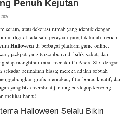
ng Penuh Kejutan
 2026
 seram, atau dekorasi rumah yang identik dengan
buran digital, ada satu perayaan yang tak kalah meriah:
Tema Halloween
di berbagai platform game online.
m, jackpot yang tersembunyi di balik kabut, dan
ang siap menghibur (atau menakuti!) Anda. Slot dengan
n sekadar permainan biasa; mereka adalah sebuah
enggabungkan grafis memukau, fitur bonus kreatif, dan
nangan yang bisa membuat jantung berdegup kencang—
an melihat hantu!
tema Halloween Selalu Bikin