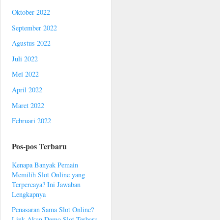
Oktober 2022
September 2022
Agustus 2022
Juli 2022
Mei 2022
April 2022
Maret 2022
Februari 2022
Pos-pos Terbaru
Kenapa Banyak Pemain
Memilih Slot Online yang
Terpercaya? Ini Jawaban
Lengkapnya
Penasaran Sama Slot Online?
Link Akun Demo Slot Terbaru