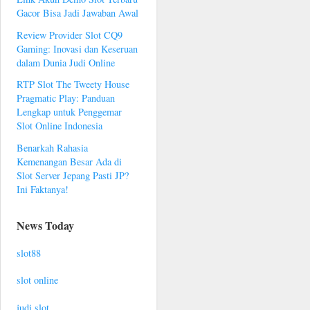
Gacor Bisa Jadi Jawaban Awal
Review Provider Slot CQ9
Gaming: Inovasi dan Keseruan
dalam Dunia Judi Online
RTP Slot The Tweety House
Pragmatic Play: Panduan
Lengkap untuk Penggemar
Slot Online Indonesia
Benarkah Rahasia
Kemenangan Besar Ada di
Slot Server Jepang Pasti JP?
Ini Faktanya!
News Today
slot88
slot online
judi slot