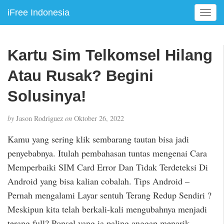
iFree Indonesia
T
o
g
g
Kartu Sim Telkomsel Hilang
l
e
Atau Rusak? Begini
n
a
Solusinya!
v
i
by
Jason Rodriguez
on
Oktober 26, 2022
g
a
Kamu yang sering klik sembarang tautan bisa jadi
t
penyebabnya. Itulah pembahasan tuntas mengenai Cara
i
Memperbaiki SIM Card Error Dan Tidak Terdeteksi Di
o
n
Android yang bisa kalian cobalah. Tips Android –
Pernah mengalami Layar sentuh Terang Redup Sendiri ?
Meskipun kita telah berkali-kali mengubahnya menjadi
terang full? Ponsel yang ia paling anggap menarik